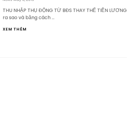
On
THU NHẬP THỤ ĐỘNG TỪ BĐS THAY THẾ TIỀN LƯƠNG
ra sao và bằng cách …
THU
XEM THÊM
NHẬP
THỤ
ĐỘNG
TỪ
BĐS
THAY
THẾ
TIỀN
LƯƠNG
–
HVBDS.COM