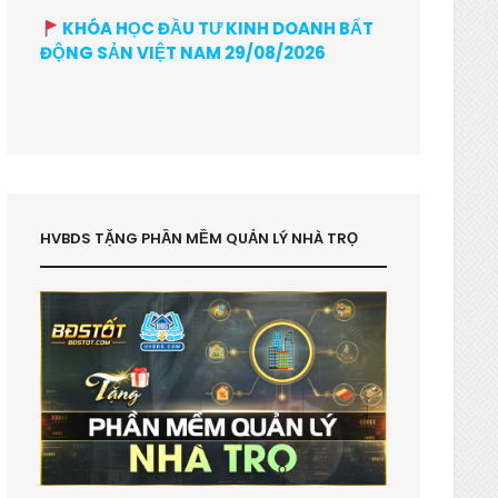
KHÓA HỌC ĐẦU TƯ KINH DOANH BẤT
ĐỘNG SẢN VIỆT NAM 29/08/2026
HVBDS TẶNG PHẦN MỀM QUẢN LÝ NHÀ TRỌ