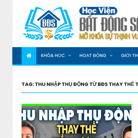
HỌC VIỆN BẤT ĐỘNG 
MỞ KHOÁ SỰ THỊNH VƯỢNG
KHÓA HỌC
HOẠT ĐỘNG
GIỚI TH
TAG:
THU NHẬP THỤ ĐỘNG TỪ BĐS THAY THẾ 