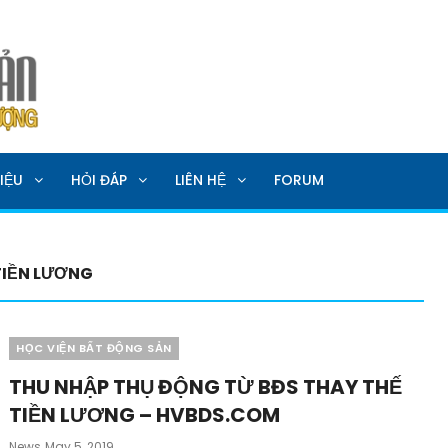
SẢN
IỆU
HỎI ĐÁP
LIÊN HỆ
FORUM
TIỀN LƯƠNG
Categories
HỌC VIỆN BẤT ĐỘNG SẢN
THU NHẬP THỤ ĐỘNG TỪ BĐS THAY THẾ
TIỀN LƯƠNG – HVBDS.COM
Posted
News
May 5, 2019