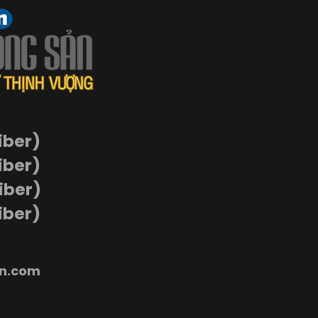
iber)
iber)
Viber)
iber)
n.com