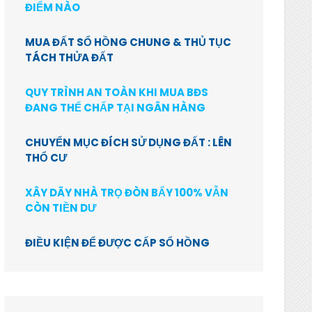
ĐIỂM NÀO
MUA ĐẤT SỔ HỒNG CHUNG & THỦ TỤC
TÁCH THỬA ĐẤT
QUY TRÌNH AN TOÀN KHI MUA BĐS
ĐANG THẾ CHẤP TẠI NGÂN HÀNG
CHUYỂN MỤC ĐÍCH SỬ DỤNG ĐẤT : LÊN
THỔ CƯ
XÂY DÃY NHÀ TRỌ ĐÒN BẨY 100% VẪN
CÒN TIỀN DƯ
ĐIỀU KIỆN ĐỂ ĐƯỢC CẤP SỔ HỒNG