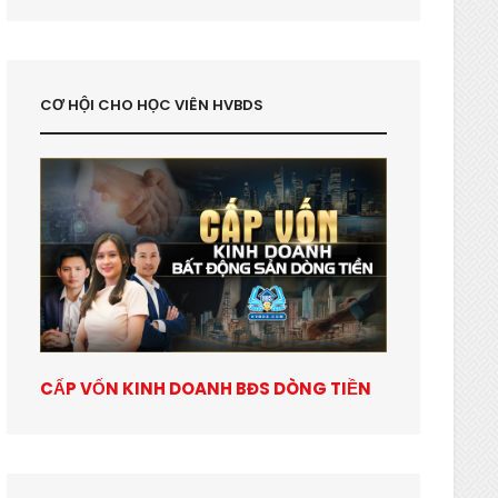
CƠ HỘI CHO HỌC VIÊN HVBDS
CẤP VỐN KINH DOANH BĐS DÒNG TIỀN