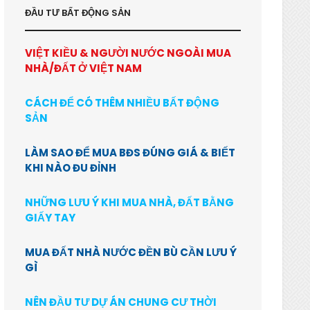
ĐẦU TƯ BẤT ĐỘNG SẢN
VIỆT KIỀU & NGƯỜI NƯỚC NGOÀI MUA
NHÀ/ĐẤT Ở VIỆT NAM
CÁCH ĐỂ CÓ THÊM NHIỀU BẤT ĐỘNG
SẢN
LÀM SAO ĐỂ MUA BĐS ĐÚNG GIÁ & BIẾT
KHI NÀO ĐU ĐỈNH
NHỮNG LƯU Ý KHI MUA NHÀ, ĐẤT BẰNG
GIẤY TAY
MUA ĐẤT NHÀ NƯỚC ĐỀN BÙ CẦN LƯU Ý
GÌ
NÊN ĐẦU TƯ DỰ ÁN CHUNG CƯ THỜI