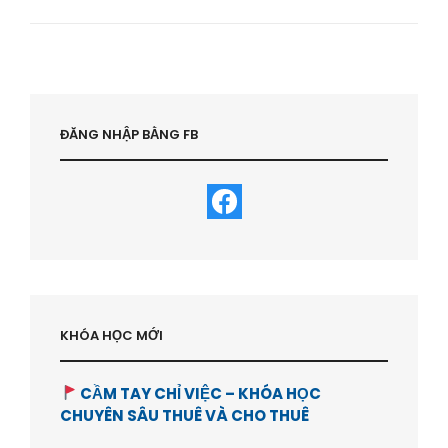
NÊN
MUA
NHÀ
HAY
THUÊ
NHÀ
?
ĐĂNG NHẬP BẰNG FB
-
HVBDS.COM
KHÓA HỌC MỚI
CẦM TAY CHỈ VIỆC – KHÓA HỌC
CHUYÊN SÂU THUÊ VÀ CHO THUÊ