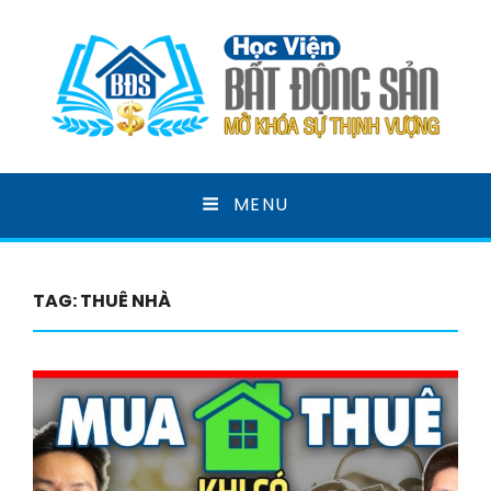
HỌC VIỆN BẤT ĐỘNG
MENU
SẢN
MỞ KHOÁ SỰ THỊNH VƯỢNG
TAG:
THUÊ NHÀ