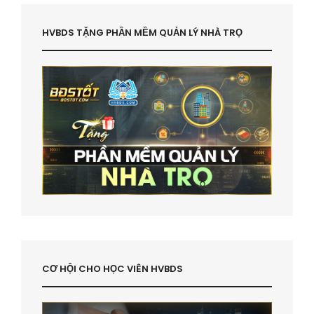
HVBDS TẶNG PHẦN MỀM QUẢN LÝ NHÀ TRỌ
CƠ HỘI CHO HỌC VIÊN HVBDS