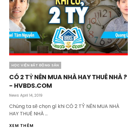
Categories
HỌC VIỆN BẤT ĐỘNG SẢN
CÓ 2 TỶ NÊN MUA NHÀ HAY THUÊ NHÀ ?
- HVBDS.COM
Posted
News
April 14, 2019
On
Chúng ta sẽ chọn gì khi CÓ 2 TỶ NÊN MUA NHÀ
HAY THUÊ NHÀ …
CÓ
XEM THÊM
2
TỶ