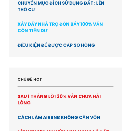
CHUYỂN MỤC ĐÍCH SỬ DỤNG ĐẤT : LÊN
THỔ CƯ
XÂY DÃY NHÀ TRỌ ĐÒN BẨY 100% VẪN
CÒN TIỀN DƯ
ĐIỀU KIỆN ĐỂ ĐƯỢC CẤP SỔ HỒNG
CHỦ ĐỂ HOT
SAU 1 THÁNG LỜI 30% VẪN CHƯA HÀI
LÒNG
CÁCH LÀM AIRBNB KHÔNG CẦN VỐN