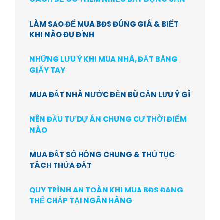
LÀM SAO ĐỂ MUA BĐS ĐÚNG GIÁ & BIẾT
KHI NÀO ĐU ĐỈNH
NHỮNG LƯU Ý KHI MUA NHÀ, ĐẤT BẰNG
GIẤY TAY
MUA ĐẤT NHÀ NƯỚC ĐỀN BÙ CẦN LƯU Ý GÌ
NÊN ĐẦU TƯ DỰ ÁN CHUNG CƯ THỜI ĐIỂM
NÀO
MUA ĐẤT SỔ HỒNG CHUNG & THỦ TỤC
TÁCH THỬA ĐẤT
QUY TRÌNH AN TOÀN KHI MUA BĐS ĐANG
THẾ CHẤP TẠI NGÂN HÀNG