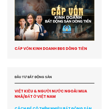
CẤP VỐN KINH DOANH BĐS DÒNG TIỀN
ĐẦU TƯ BẤT ĐỘNG SẢN
VIỆT KIỀU & NGƯỜI NƯỚC NGOÀI MUA
NHÀ/ĐẤT Ở VIỆT NAM
CÁCH ĐỂ CÓ THÊM NHIỀU BẤT ĐỘNG SẢN