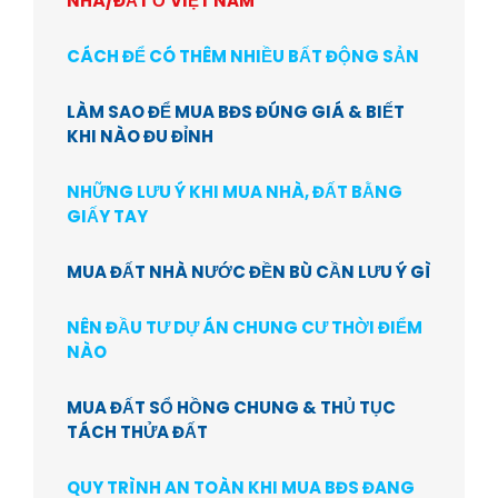
NHÀ/ĐẤT Ở VIỆT NAM
CÁCH ĐỂ CÓ THÊM NHIỀU BẤT ĐỘNG SẢN
LÀM SAO ĐỂ MUA BĐS ĐÚNG GIÁ & BIẾT
KHI NÀO ĐU ĐỈNH
NHỮNG LƯU Ý KHI MUA NHÀ, ĐẤT BẰNG
GIẤY TAY
MUA ĐẤT NHÀ NƯỚC ĐỀN BÙ CẦN LƯU Ý GÌ
NÊN ĐẦU TƯ DỰ ÁN CHUNG CƯ THỜI ĐIỂM
NÀO
MUA ĐẤT SỔ HỒNG CHUNG & THỦ TỤC
TÁCH THỬA ĐẤT
QUY TRÌNH AN TOÀN KHI MUA BĐS ĐANG