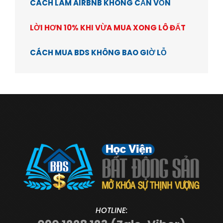
CÁCH LÀM AIRBNB KHÔNG CẦN VỐN
LỜI HƠN 10% KHI VỪA MUA XONG LÔ ĐẤT
CÁCH MUA BDS KHÔNG BAO GIỜ LỖ
HOTLINE: