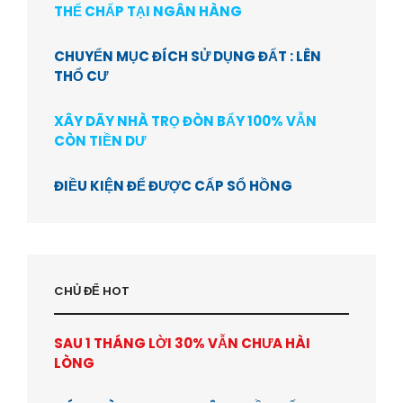
THẾ CHẤP TẠI NGÂN HÀNG
CHUYỂN MỤC ĐÍCH SỬ DỤNG ĐẤT : LÊN
THỔ CƯ
XÂY DÃY NHÀ TRỌ ĐÒN BẨY 100% VẪN
CÒN TIỀN DƯ
ĐIỀU KIỆN ĐỂ ĐƯỢC CẤP SỔ HỒNG
CHỦ ĐỂ HOT
SAU 1 THÁNG LỜI 30% VẪN CHƯA HÀI
LÒNG