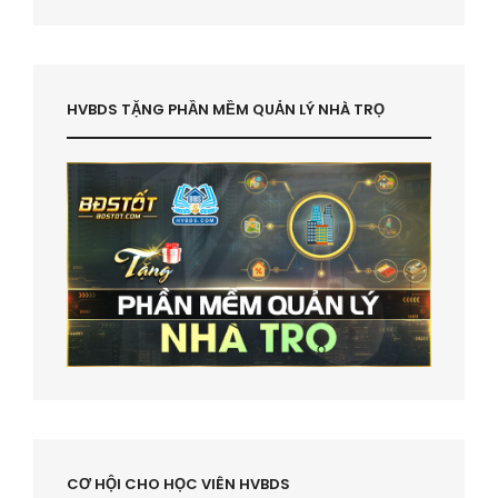
HVBDS TẶNG PHẦN MỀM QUẢN LÝ NHÀ TRỌ
CƠ HỘI CHO HỌC VIÊN HVBDS