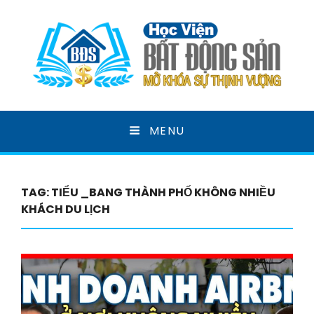
HỌC VIỆN BẤT ĐỘNG
MENU
SẢN
MỞ KHOÁ SỰ THỊNH VƯỢNG
TAG:
TIỂU _BANG THÀNH PHỐ KHÔNG NHIỀU
KHÁCH DU LỊCH