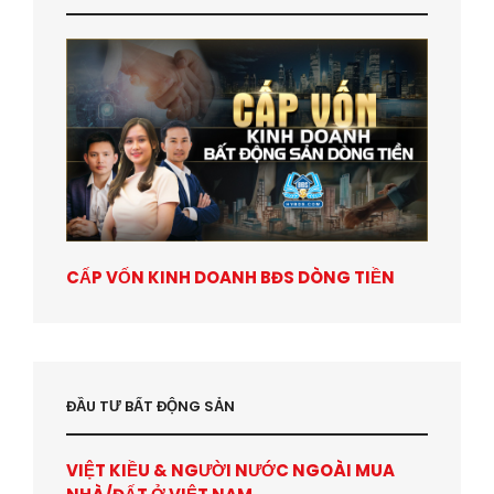
CẤP VỐN KINH DOANH BĐS DÒNG TIỀN
ĐẦU TƯ BẤT ĐỘNG SẢN
VIỆT KIỀU & NGƯỜI NƯỚC NGOÀI MUA