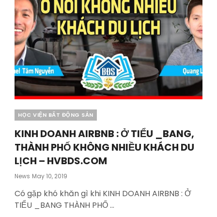
Categories
HỌC VIỆN BẤT ĐỘNG SẢN
KINH DOANH AIRBNB : Ở TIỂU _BANG,
THÀNH PHỐ KHÔNG NHIỀU KHÁCH DU
LỊCH – HVBDS.COM
Posted
News
May 10, 2019
On
Có gặp khó khăn gì khi KINH DOANH AIRBNB : Ở
TIỂU _BANG THÀNH PHỐ …