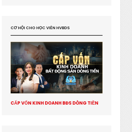
CƠ HỘI CHO HỌC VIÊN HVBDS
CẤP VỐN KINH DOANH BĐS DÒNG TIỀN