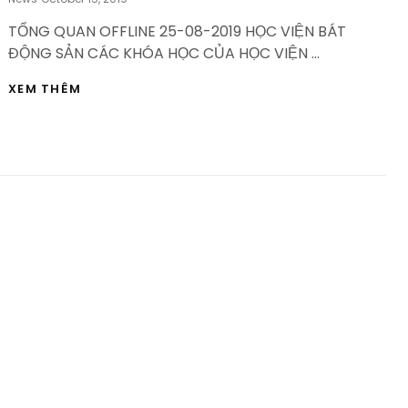
On
TỔNG QUAN OFFLINE 25-08-2019 HỌC VIỆN BÁT
ĐỘNG SẢN CÁC KHÓA HỌC CỦA HỌC VIỆN …
TỔNG
XEM THÊM
QUAN
OFFLINE
25-
08-
2019
HỌC
VIỆN
BẤT
ĐỘNG
SẢN
–
HVBDS.COM