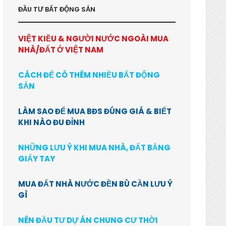
ĐẦU TƯ BẤT ĐỘNG SẢN
VIỆT KIỀU & NGƯỜI NƯỚC NGOÀI MUA
NHÀ/ĐẤT Ở VIỆT NAM
CÁCH ĐỂ CÓ THÊM NHIỀU BẤT ĐỘNG
SẢN
LÀM SAO ĐỂ MUA BĐS ĐÚNG GIÁ & BIẾT
KHI NÀO ĐU ĐỈNH
NHỮNG LƯU Ý KHI MUA NHÀ, ĐẤT BẰNG
GIẤY TAY
MUA ĐẤT NHÀ NƯỚC ĐỀN BÙ CẦN LƯU Ý
GÌ
NÊN ĐẦU TƯ DỰ ÁN CHUNG CƯ THỜI