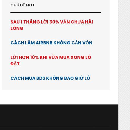
CHỦ ĐỂ HOT
SAU 1 THÁNG LỜI 30% VẪN CHƯA HÀI
LÒNG
CÁCH LÀM AIRBNB KHÔNG CẦN VỐN
LỜI HƠN 10% KHI VỪA MUA XONG LÔ
ĐẤT
CÁCH MUA BDS KHÔNG BAO GIỜ LỖ