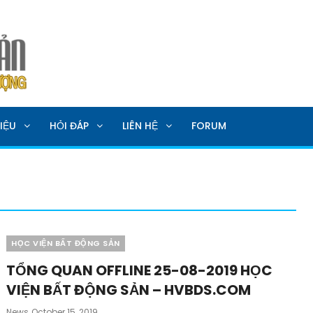
SẢN
IỆU
HỎI ĐÁP
LIÊN HỆ
FORUM
Categories
HỌC VIỆN BẤT ĐỘNG SẢN
TỔNG QUAN OFFLINE 25-08-2019 HỌC
VIỆN BẤT ĐỘNG SẢN – HVBDS.COM
Posted
News
October 15, 2019