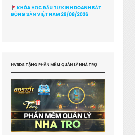
KHÓA HỌC ĐẦU TƯ KINH DOANH BẤT
ĐỘNG SẢN VIỆT NAM 29/08/2026
HVBDS TẶNG PHẦN MỀM QUẢN LÝ NHÀ TRỌ