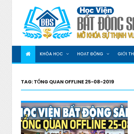
HỌC VIỆN BẤT ĐỘNG 
MỞ KHOÁ SỰ THỊNH VƯỢNG
KHÓA HỌC
HOẠT ĐỘNG
GIỚI TH
TAG:
TỔNG QUAN OFFLINE 25-08-2019