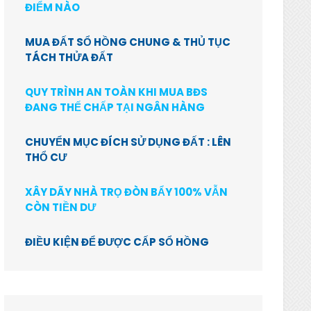
ĐIỂM NÀO
MUA ĐẤT SỔ HỒNG CHUNG & THỦ TỤC
TÁCH THỬA ĐẤT
QUY TRÌNH AN TOÀN KHI MUA BĐS
ĐANG THẾ CHẤP TẠI NGÂN HÀNG
CHUYỂN MỤC ĐÍCH SỬ DỤNG ĐẤT : LÊN
THỔ CƯ
XÂY DÃY NHÀ TRỌ ĐÒN BẨY 100% VẪN
CÒN TIỀN DƯ
ĐIỀU KIỆN ĐỂ ĐƯỢC CẤP SỔ HỒNG