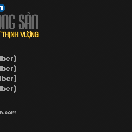
iber)
iber)
Viber)
iber)
n.com