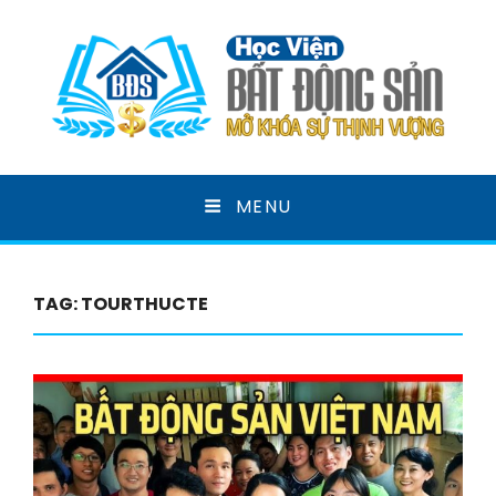
HỌC VIỆN BẤT ĐỘNG
MENU
SẢN
MỞ KHOÁ SỰ THỊNH VƯỢNG
TAG:
TOURTHUCTE