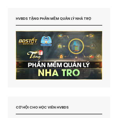
HVBDS TẶNG PHẦN MỀM QUẢN LÝ NHÀ TRỌ
CƠ HỘI CHO HỌC VIÊN HVBDS