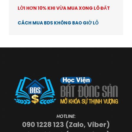
LỜI HƠN 10% KHI VỪA MUA XONG LÔ ĐẤT
CÁCH MUA BDS KHÔNG BAO GIỜ LỖ
HOTLINE:
090 1228 123 (Zalo, Viber)