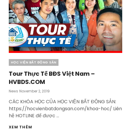
Categories
HỌC VIỆN BẤT ĐỘNG SẢN
Tour Thực Tế BĐS Việt Nam –
HVBDS.COM
Posted
News
November 2, 2019
On
CÁC KHÓA HỌC CỦA HỌC VIỆN BẤT ĐỘNG SẢN:
https://hocvienbatdongsan.com/khoa-hoc/ Liên
hệ HOTLINE để được …
TOUR
XEM THÊM