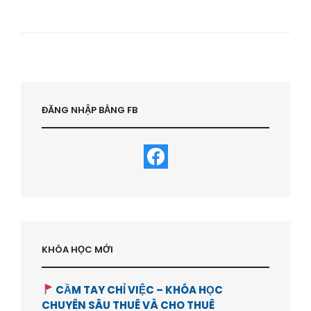
THỰC
TẾ
BĐS
VIỆT
NAM
–
HVBDS.COM
ĐĂNG NHẬP BẰNG FB
KHÓA HỌC MỚI
CẦM TAY CHỈ VIỆC – KHÓA HỌC
CHUYÊN SÂU THUÊ VÀ CHO THUÊ