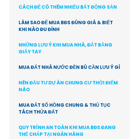
CÁCH ĐỂ CÓ THÊM NHIỀU BẤT ĐỘNG SẢN
LÀM SAO ĐỂ MUA BĐS ĐÚNG GIÁ & BIẾT
KHI NÀO ĐU ĐỈNH
NHỮNG LƯU Ý KHI MUA NHÀ, ĐẤT BẰNG
GIẤY TAY
MUA ĐẤT NHÀ NƯỚC ĐỀN BÙ CẦN LƯU Ý GÌ
NÊN ĐẦU TƯ DỰ ÁN CHUNG CƯ THỜI ĐIỂM
NÀO
MUA ĐẤT SỔ HỒNG CHUNG & THỦ TỤC
TÁCH THỬA ĐẤT
QUY TRÌNH AN TOÀN KHI MUA BĐS ĐANG
THẾ CHẤP TẠI NGÂN HÀNG