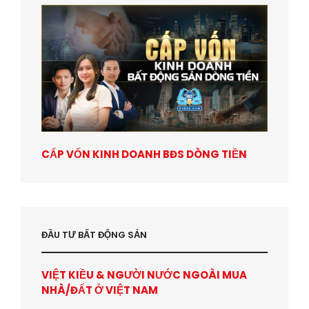
CẤP VỐN KINH DOANH BĐS DÒNG TIỀN
ĐẦU TƯ BẤT ĐỘNG SẢN
VIỆT KIỀU & NGƯỜI NƯỚC NGOÀI MUA
NHÀ/ĐẤT Ở VIỆT NAM