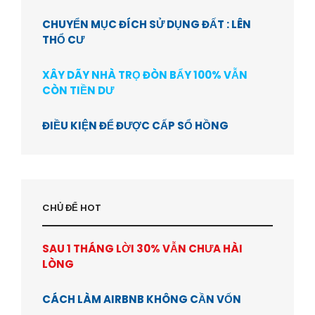
CHUYỂN MỤC ĐÍCH SỬ DỤNG ĐẤT : LÊN
THỔ CƯ
XÂY DÃY NHÀ TRỌ ĐÒN BẨY 100% VẪN
CÒN TIỀN DƯ
ĐIỀU KIỆN ĐỂ ĐƯỢC CẤP SỔ HỒNG
CHỦ ĐỂ HOT
SAU 1 THÁNG LỜI 30% VẪN CHƯA HÀI
LÒNG
CÁCH LÀM AIRBNB KHÔNG CẦN VỐN