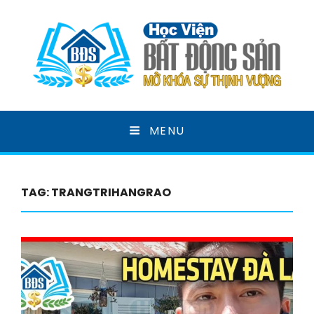
HỌC VIỆN BẤT ĐỘNG
MENU
SẢN
MỞ KHOÁ SỰ THỊNH VƯỢNG
TAG:
TRANGTRIHANGRAO