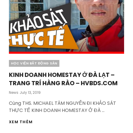
Categories
HỌC VIỆN BẤT ĐỘNG SẢN
KINH DOANH HOMESTAY Ở ĐÀ LẠT –
TRANG TRÍ HÀNG RÀO – HVBDS.COM
Posted
News
July 13, 2019
On
Cùng THS. MICHAEL TÂM NGUYỄN ĐI KHẢO SÁT
THỰC TẾ KINH DOANH HOMESTAY Ở ĐÀ …
KINH
XEM THÊM
DOANH
HOMESTAY