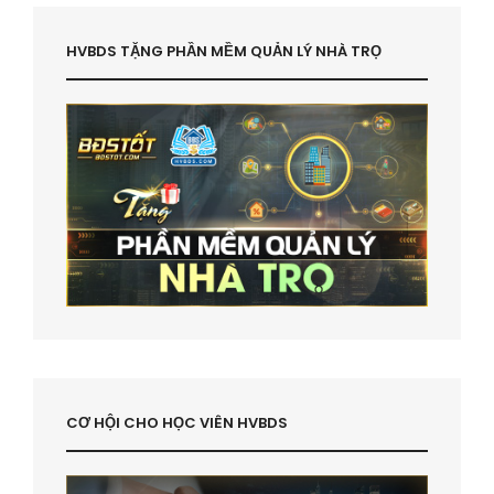
HVBDS TẶNG PHẦN MỀM QUẢN LÝ NHÀ TRỌ
CƠ HỘI CHO HỌC VIÊN HVBDS