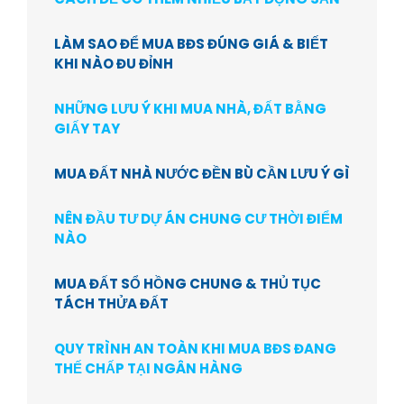
LÀM SAO ĐỂ MUA BĐS ĐÚNG GIÁ & BIẾT
KHI NÀO ĐU ĐỈNH
NHỮNG LƯU Ý KHI MUA NHÀ, ĐẤT BẰNG
GIẤY TAY
MUA ĐẤT NHÀ NƯỚC ĐỀN BÙ CẦN LƯU Ý GÌ
NÊN ĐẦU TƯ DỰ ÁN CHUNG CƯ THỜI ĐIỂM
NÀO
MUA ĐẤT SỔ HỒNG CHUNG & THỦ TỤC
TÁCH THỬA ĐẤT
QUY TRÌNH AN TOÀN KHI MUA BĐS ĐANG
THẾ CHẤP TẠI NGÂN HÀNG