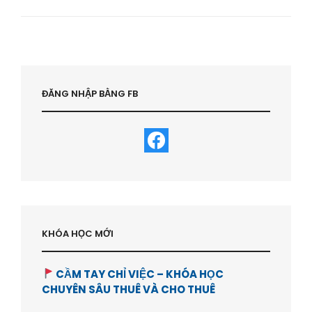
Ở
ĐÀ
LẠT
–
TRANG
TRÍ
HÀNG
ĐĂNG NHẬP BẰNG FB
RÀO
–
HVBDS.COM
KHÓA HỌC MỚI
CẦM TAY CHỈ VIỆC – KHÓA HỌC
CHUYÊN SÂU THUÊ VÀ CHO THUÊ