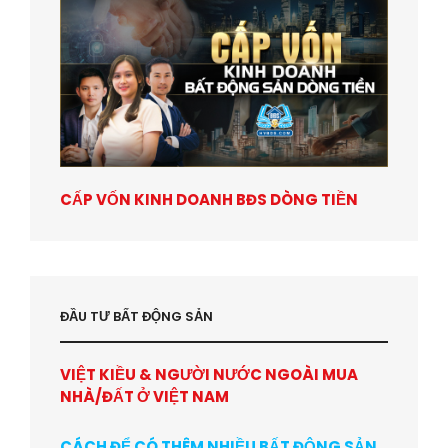
CẤP VỐN KINH DOANH BĐS DÒNG TIỀN
ĐẦU TƯ BẤT ĐỘNG SẢN
VIỆT KIỀU & NGƯỜI NƯỚC NGOÀI MUA
NHÀ/ĐẤT Ở VIỆT NAM
CÁCH ĐỂ CÓ THÊM NHIỀU BẤT ĐỘNG SẢN