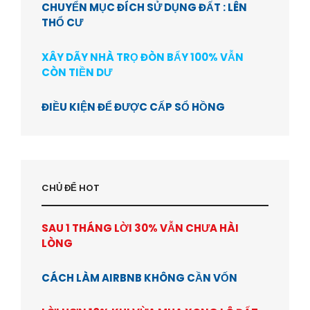
CHUYỂN MỤC ĐÍCH SỬ DỤNG ĐẤT : LÊN
THỔ CƯ
XÂY DÃY NHÀ TRỌ ĐÒN BẨY 100% VẪN
CÒN TIỀN DƯ
ĐIỀU KIỆN ĐỂ ĐƯỢC CẤP SỔ HỒNG
CHỦ ĐỂ HOT
SAU 1 THÁNG LỜI 30% VẪN CHƯA HÀI
LÒNG
CÁCH LÀM AIRBNB KHÔNG CẦN VỐN