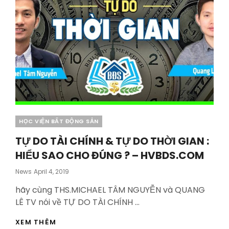
Categories
HỌC VIỆN BẤT ĐỘNG SẢN
TỰ DO TÀI CHÍNH & TỰ DO THỜI GIAN :
HIỂU SAO CHO ĐÚNG ? – HVBDS.COM
Posted
News
April 4, 2019
On
hãy cùng THS.MICHAEL TÂM NGUYỄN và QUANG
LÊ TV nói về TỰ DO TÀI CHÍNH …
TỰ
XEM THÊM