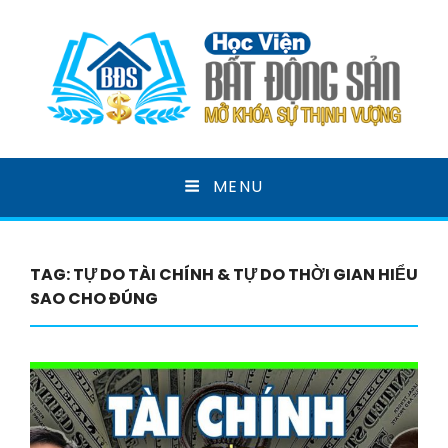
HỌC VIỆN BẤT ĐỘNG
MENU
SẢN
MỞ KHOÁ SỰ THỊNH VƯỢNG
TAG:
TỰ DO TÀI CHÍNH & TỰ DO THỜI GIAN HIỂU
SAO CHO ĐÚNG