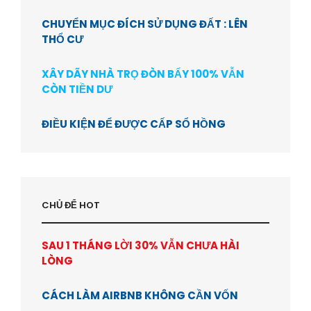
CHUYỂN MỤC ĐÍCH SỬ DỤNG ĐẤT : LÊN
THỔ CƯ
XÂY DÃY NHÀ TRỌ ĐÒN BẨY 100% VẪN
CÒN TIỀN DƯ
ĐIỀU KIỆN ĐỂ ĐƯỢC CẤP SỔ HỒNG
CHỦ ĐỂ HOT
SAU 1 THÁNG LỜI 30% VẪN CHƯA HÀI
LÒNG
CÁCH LÀM AIRBNB KHÔNG CẦN VỐN