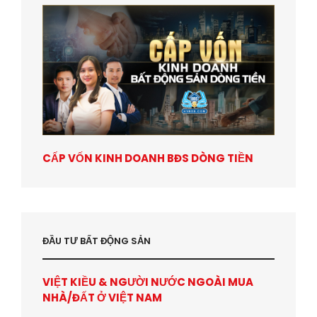
CẤP VỐN KINH DOANH BĐS DÒNG TIỀN
ĐẦU TƯ BẤT ĐỘNG SẢN
VIỆT KIỀU & NGƯỜI NƯỚC NGOÀI MUA
NHÀ/ĐẤT Ở VIỆT NAM