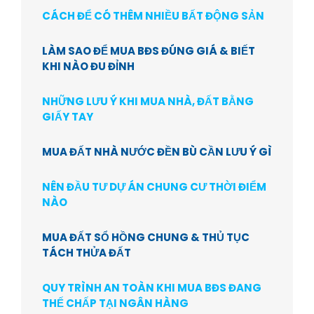
CÁCH ĐỂ CÓ THÊM NHIỀU BẤT ĐỘNG SẢN
LÀM SAO ĐỂ MUA BĐS ĐÚNG GIÁ & BIẾT
KHI NÀO ĐU ĐỈNH
NHỮNG LƯU Ý KHI MUA NHÀ, ĐẤT BẰNG
GIẤY TAY
MUA ĐẤT NHÀ NƯỚC ĐỀN BÙ CẦN LƯU Ý GÌ
NÊN ĐẦU TƯ DỰ ÁN CHUNG CƯ THỜI ĐIỂM
NÀO
MUA ĐẤT SỔ HỒNG CHUNG & THỦ TỤC
TÁCH THỬA ĐẤT
QUY TRÌNH AN TOÀN KHI MUA BĐS ĐANG
THẾ CHẤP TẠI NGÂN HÀNG