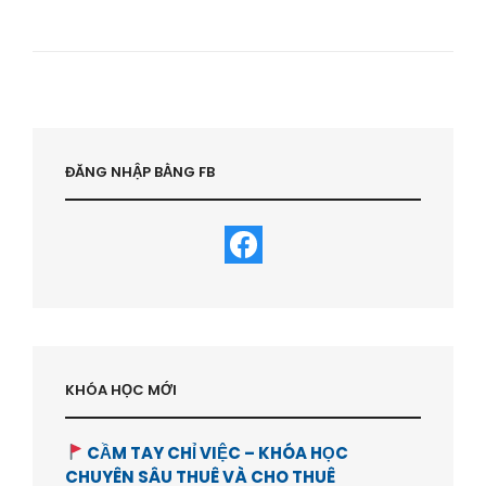
DO
TÀI
CHÍNH
&
TỰ
DO
THỜI
GIAN
:
ĐĂNG NHẬP BẰNG FB
HIỂU
SAO
CHO
ĐÚNG
?
–
HVBDS.COM
KHÓA HỌC MỚI
CẦM TAY CHỈ VIỆC – KHÓA HỌC
CHUYÊN SÂU THUÊ VÀ CHO THUÊ