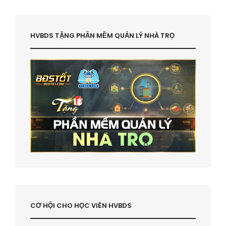
HVBDS TẶNG PHẦN MỀM QUẢN LÝ NHÀ TRỌ
CƠ HỘI CHO HỌC VIÊN HVBDS