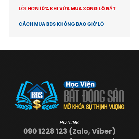
LỜI HƠN 10% KHI VỪA MUA XONG LÔ ĐẤT
CÁCH MUA BDS KHÔNG BAO GIỜ LỖ
HOTLINE:
090 1228 123 (Zalo, Viber)