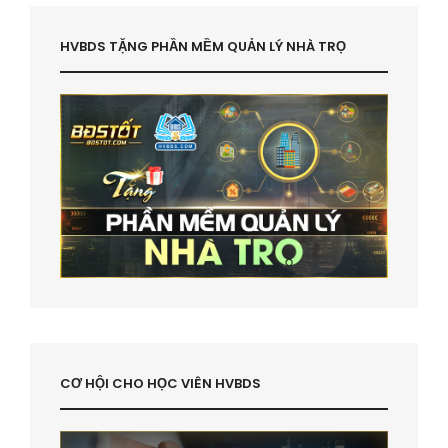
HVBDS TẶNG PHẦN MỀM QUẢN LÝ NHÀ TRỌ
CƠ HỘI CHO HỌC VIÊN HVBDS