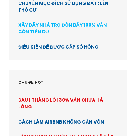
CHUYỂN MỤC ĐÍCH SỬ DỤNG ĐẤT : LÊN
THỔ CƯ
XÂY DÃY NHÀ TRỌ ĐÒN BẨY 100% VẪN
CÒN TIỀN DƯ
ĐIỀU KIỆN ĐỂ ĐƯỢC CẤP SỔ HỒNG
CHỦ ĐỂ HOT
SAU 1 THÁNG LỜI 30% VẪN CHƯA HÀI
LÒNG
CÁCH LÀM AIRBNB KHÔNG CẦN VỐN