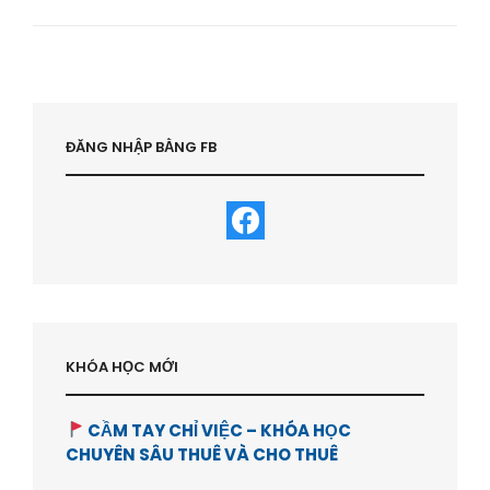
CHÍNH
&
TỰ
DO
THỜI
GIAN
:
ĐĂNG NHẬP BẰNG FB
HIỂU
SAO
CHO
ĐÚNG
?
–
HVBDS.COM
KHÓA HỌC MỚI
CẦM TAY CHỈ VIỆC – KHÓA HỌC
CHUYÊN SÂU THUÊ VÀ CHO THUÊ