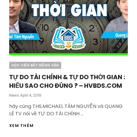
Categories
HỌC VIỆN BẤT ĐỘNG SẢN
TỰ DO TÀI CHÍNH & TỰ DO THỜI GIAN :
HIỂU SAO CHO ĐÚNG ? – HVBDS.COM
Posted
News
April 4, 2019
On
hãy cùng THS.MICHAEL TÂM NGUYỄN và QUANG
LÊ TV nói về TỰ DO TÀI CHÍNH …
TỰ
XEM THÊM
DO
TÀI