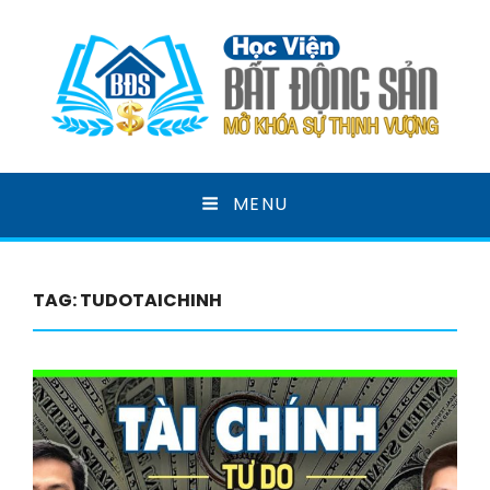
HỌC VIỆN BẤT ĐỘNG
MENU
SẢN
MỞ KHOÁ SỰ THỊNH VƯỢNG
TAG:
TUDOTAICHINH