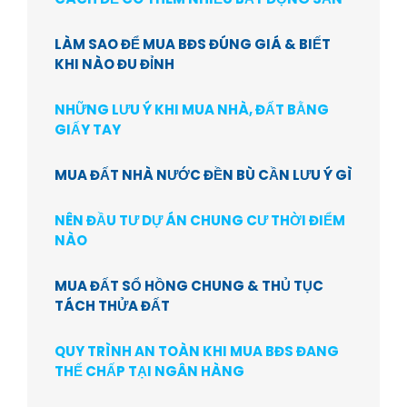
LÀM SAO ĐỂ MUA BĐS ĐÚNG GIÁ & BIẾT
KHI NÀO ĐU ĐỈNH
NHỮNG LƯU Ý KHI MUA NHÀ, ĐẤT BẰNG
GIẤY TAY
MUA ĐẤT NHÀ NƯỚC ĐỀN BÙ CẦN LƯU Ý GÌ
NÊN ĐẦU TƯ DỰ ÁN CHUNG CƯ THỜI ĐIỂM
NÀO
MUA ĐẤT SỔ HỒNG CHUNG & THỦ TỤC
TÁCH THỬA ĐẤT
QUY TRÌNH AN TOÀN KHI MUA BĐS ĐANG
THẾ CHẤP TẠI NGÂN HÀNG