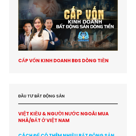
CẤP VỐN KINH DOANH BĐS DÒNG TIỀN
ĐẦU TƯ BẤT ĐỘNG SẢN
VIỆT KIỀU & NGƯỜI NƯỚC NGOÀI MUA
NHÀ/ĐẤT Ở VIỆT NAM
CÁCH ĐỂ CÓ THÊM NHIỀU BẤT ĐỘNG SẢN