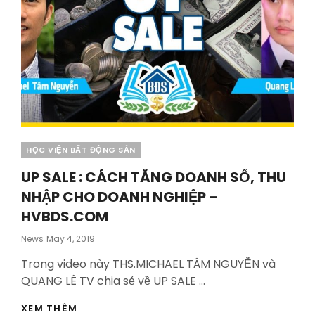
Categories
HỌC VIỆN BẤT ĐỘNG SẢN
UP SALE : CÁCH TĂNG DOANH SỐ, THU
NHẬP CHO DOANH NGHIỆP –
HVBDS.COM
Posted
News
May 4, 2019
On
Trong video này THS.MICHAEL TÂM NGUYỄN và
QUANG LÊ TV chia sẻ về UP SALE …
UP
XEM THÊM