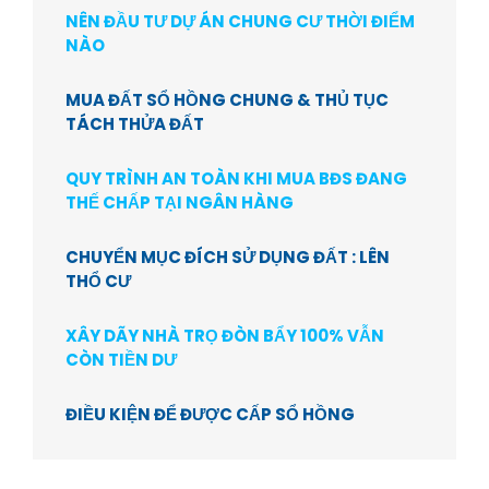
NÊN ĐẦU TƯ DỰ ÁN CHUNG CƯ THỜI ĐIỂM
NÀO
MUA ĐẤT SỔ HỒNG CHUNG & THỦ TỤC
TÁCH THỬA ĐẤT
QUY TRÌNH AN TOÀN KHI MUA BĐS ĐANG
THẾ CHẤP TẠI NGÂN HÀNG
CHUYỂN MỤC ĐÍCH SỬ DỤNG ĐẤT : LÊN
THỔ CƯ
XÂY DÃY NHÀ TRỌ ĐÒN BẨY 100% VẪN
CÒN TIỀN DƯ
ĐIỀU KIỆN ĐỂ ĐƯỢC CẤP SỔ HỒNG