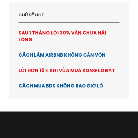
CHỦ ĐỂ HOT
SAU 1 THÁNG LỜI 30% VẪN CHƯA HÀI
LÒNG
CÁCH LÀM AIRBNB KHÔNG CẦN VỐN
LỜI HƠN 10% KHI VỪA MUA XONG LÔ ĐẤT
CÁCH MUA BDS KHÔNG BAO GIỜ LỖ