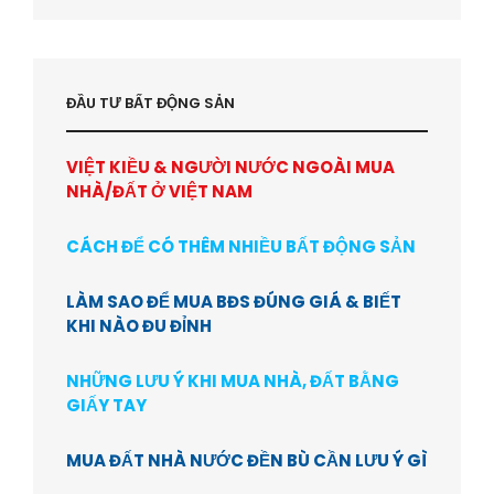
ĐẦU TƯ BẤT ĐỘNG SẢN
VIỆT KIỀU & NGƯỜI NƯỚC NGOÀI MUA
NHÀ/ĐẤT Ở VIỆT NAM
CÁCH ĐỂ CÓ THÊM NHIỀU BẤT ĐỘNG SẢN
LÀM SAO ĐỂ MUA BĐS ĐÚNG GIÁ & BIẾT
KHI NÀO ĐU ĐỈNH
NHỮNG LƯU Ý KHI MUA NHÀ, ĐẤT BẰNG
GIẤY TAY
MUA ĐẤT NHÀ NƯỚC ĐỀN BÙ CẦN LƯU Ý GÌ