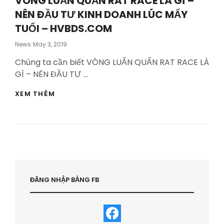
VÒNG LUẨN QUẨN RAT RACE LÀ GÌ –
NÊN ĐẦU TƯ KINH DOANH LÚC MẤY
TUỔI – HVBDS.COM
Posted
News
May 3, 2019
On
Chúng ta cần biết VÒNG LUẨN QUẨN RAT RACE LÀ
GÌ – NÊN ĐẦU TƯ …
VÒNG
XEM THÊM
LUẨN
QUẨN
RAT
RACE
LÀ
GÌ
–
NÊN
ĐẦU
ĐĂNG NHẬP BẰNG FB
TƯ
KINH
DOANH
LÚC