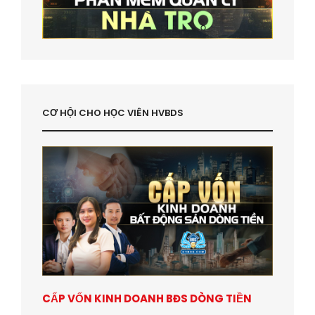
CƠ HỘI CHO HỌC VIÊN HVBDS
CẤP VỐN KINH DOANH BĐS DÒNG TIỀN