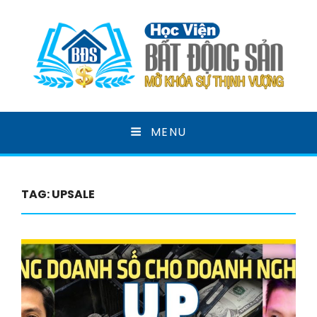
HỌC VIỆN BẤT ĐỘNG
MENU
SẢN
MỞ KHOÁ SỰ THỊNH VƯỢNG
TAG:
UPSALE