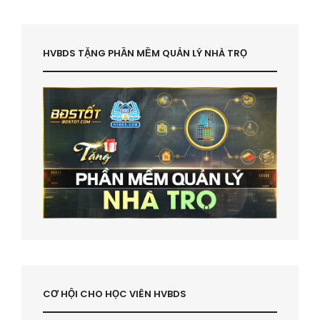
HVBDS TẶNG PHẦN MỀM QUẢN LÝ NHÀ TRỌ
CƠ HỘI CHO HỌC VIÊN HVBDS