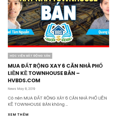
Categories
HỌC VIỆN BẤT ĐỘNG SẢN
MUA ĐẤT RỘNG XAY 6 CĂN NHÀ PHỐ
LIỀN KỀ TOWNHOUSE BÁN –
HVBDS.COM
Posted
News
May 8, 2019
On
Có nên MUA ĐẤT RỘNG XÂY 6 CĂN NHÀ PHỐ LIỀN
KỀ TOWNHOUSE BÁN không …
MUA
XEM THÊM