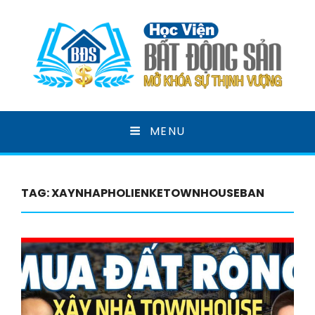
HỌC VIỆN BẤT ĐỘNG
MENU
SẢN
MỞ KHOÁ SỰ THỊNH VƯỢNG
TAG:
XAYNHAPHOLIENKETOWNHOUSEBAN