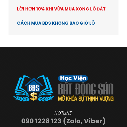
LỜI HƠN 10% KHI VỪA MUA XONG LÔ ĐẤT
CÁCH MUA BDS KHÔNG BAO GIỜ LỖ
HOTLINE:
090 1228 123 (Zalo, Viber)