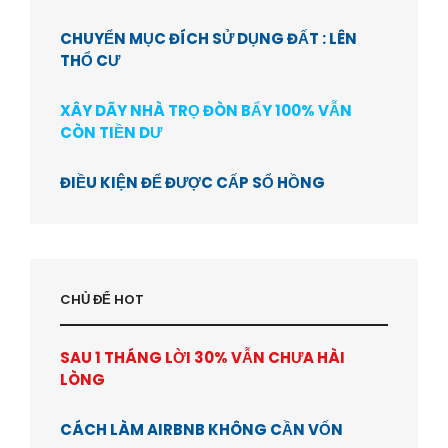
CHUYỂN MỤC ĐÍCH SỬ DỤNG ĐẤT : LÊN
THỔ CƯ
XÂY DÃY NHÀ TRỌ ĐÒN BẨY 100% VẪN
CÒN TIỀN DƯ
ĐIỀU KIỆN ĐỂ ĐƯỢC CẤP SỔ HỒNG
CHỦ ĐỂ HOT
SAU 1 THÁNG LỜI 30% VẪN CHƯA HÀI
LÒNG
CÁCH LÀM AIRBNB KHÔNG CẦN VỐN