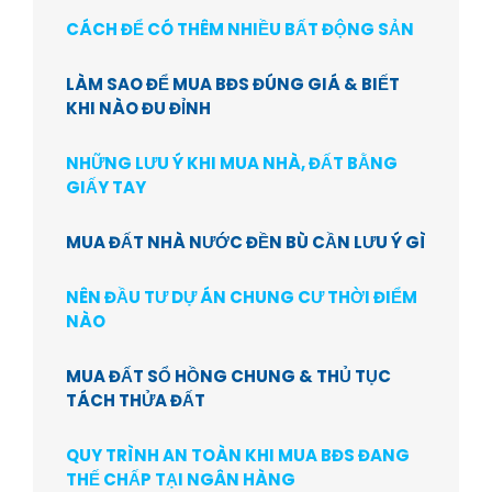
CÁCH ĐỂ CÓ THÊM NHIỀU BẤT ĐỘNG SẢN
LÀM SAO ĐỂ MUA BĐS ĐÚNG GIÁ & BIẾT
KHI NÀO ĐU ĐỈNH
NHỮNG LƯU Ý KHI MUA NHÀ, ĐẤT BẰNG
GIẤY TAY
MUA ĐẤT NHÀ NƯỚC ĐỀN BÙ CẦN LƯU Ý GÌ
NÊN ĐẦU TƯ DỰ ÁN CHUNG CƯ THỜI ĐIỂM
NÀO
MUA ĐẤT SỔ HỒNG CHUNG & THỦ TỤC
TÁCH THỬA ĐẤT
QUY TRÌNH AN TOÀN KHI MUA BĐS ĐANG
THẾ CHẤP TẠI NGÂN HÀNG