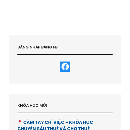
ĐẤT
RỘNG
XAY
6
CĂN
NHÀ
PHỐ
LIỀN
KỀ
ĐĂNG NHẬP BẰNG FB
TOWNHOUSE
BÁN
–
HVBDS.COM
KHÓA HỌC MỚI
CẦM TAY CHỈ VIỆC – KHÓA HỌC
CHUYÊN SÂU THUÊ VÀ CHO THUÊ