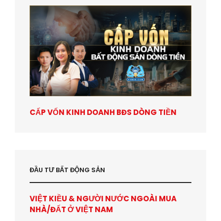
CẤP VỐN KINH DOANH BĐS DÒNG TIỀN
ĐẦU TƯ BẤT ĐỘNG SẢN
VIỆT KIỀU & NGƯỜI NƯỚC NGOÀI MUA
NHÀ/ĐẤT Ở VIỆT NAM