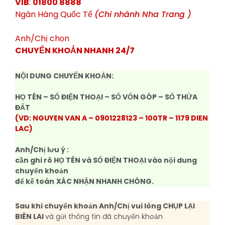
VIB
:
01800 8888
Ngân Hàng Quốc Tế
(Chi nhánh Nha Trang )
Anh/Chị chọn
CHUYỂN KHOẢN NHANH 24/7
NỘI DUNG CHUYỂN KHOẢN:
HỌ TÊN – SỐ ĐIỆN THOẠI – SỐ VỐN GÓP – SỐ THỬA
ĐẤT
(VD: NGUYEN VAN A – 0901228123 – 100TR – 1179 DIEN
LAC)
Anh/Chị lưu ý :
cần ghi rõ HỌ TÊN và SỐ ĐIỆN THOẠI vào nội dung
chuyển khoản
để kế toán
XÁC NHẬN NHANH CHÓNG.
Sau khi chuyển khoản Anh/Chị vui lòng CHỤP LẠI
BIÊN LAI
và gửi thông tin đã chuyển khoản