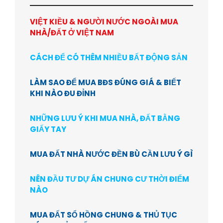
VIỆT KIỀU & NGƯỜI NƯỚC NGOÀI MUA
NHÀ/ĐẤT Ở VIỆT NAM
CÁCH ĐỂ CÓ THÊM NHIỀU BẤT ĐỘNG SẢN
LÀM SAO ĐỂ MUA BĐS ĐÚNG GIÁ & BIẾT
KHI NÀO ĐU ĐỈNH
NHỮNG LƯU Ý KHI MUA NHÀ, ĐẤT BẰNG
GIẤY TAY
MUA ĐẤT NHÀ NƯỚC ĐỀN BÙ CẦN LƯU Ý GÌ
NÊN ĐẦU TƯ DỰ ÁN CHUNG CƯ THỜI ĐIỂM
NÀO
MUA ĐẤT SỔ HỒNG CHUNG & THỦ TỤC