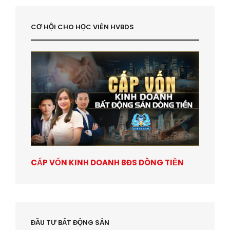
CƠ HỘI CHO HỌC VIÊN HVBDS
CẤP VỐN KINH DOANH BĐS DÒNG TIỀN
ĐẦU TƯ BẤT ĐỘNG SẢN