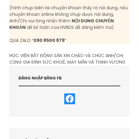
(hình chụp biên lai chuyển khoản thấy rõ nội dung, nếu
chuyển khoản online không chụp được nội dung,
Anh/Chị vui lòng nhắn thêm
NỘI DUNG CHUYỂN
KHOẢN
để kế toán của HVBDS dễ dàng kiểm tra)
QUA ZALO “
090 8500 879
“
HỌC VIỆN BẤT ĐỘNG SẢN XIN CHÀO VÀ CHÚC ANH/CHỊ
CÙNG GIA ĐÌNH SỨC KHOẺ, MAY MẮN VÀ THỊNH VƯỢNG
ĐĂNG NHẬP BẰNG FB