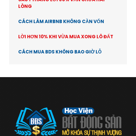
LÒNG
CÁCH LÀM AIRBNB KHÔNG CẦN VỐN
LỜI HƠN 10% KHI VỪA MUA XONG LÔ ĐẤT
CÁCH MUA BDS KHÔNG BAO GIỜ LỖ