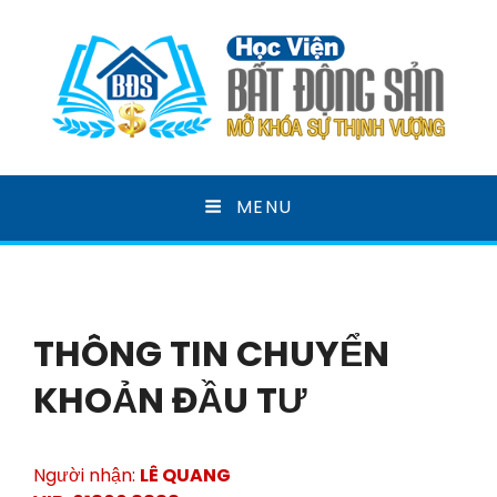
HỌC VIỆN BẤT ĐỘNG
MENU
SẢN
MỞ KHOÁ SỰ THỊNH VƯỢNG
THÔNG TIN CHUYỂN
KHOẢN ĐẦU TƯ
Người nhận:
LÊ QUANG