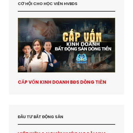
CƠ HỘI CHO HỌC VIÊN HVBDS
CẤP VỐN KINH DOANH BĐS DÒNG TIỀN
ĐẦU TƯ BẤT ĐỘNG SẢN