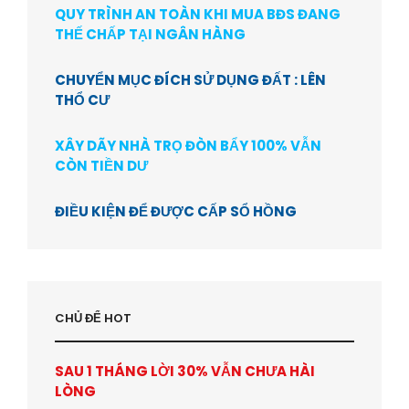
QUY TRÌNH AN TOÀN KHI MUA BĐS ĐANG
THẾ CHẤP TẠI NGÂN HÀNG
CHUYỂN MỤC ĐÍCH SỬ DỤNG ĐẤT : LÊN
THỔ CƯ
XÂY DÃY NHÀ TRỌ ĐÒN BẨY 100% VẪN
CÒN TIỀN DƯ
ĐIỀU KIỆN ĐỂ ĐƯỢC CẤP SỔ HỒNG
CHỦ ĐỂ HOT
SAU 1 THÁNG LỜI 30% VẪN CHƯA HÀI
LÒNG