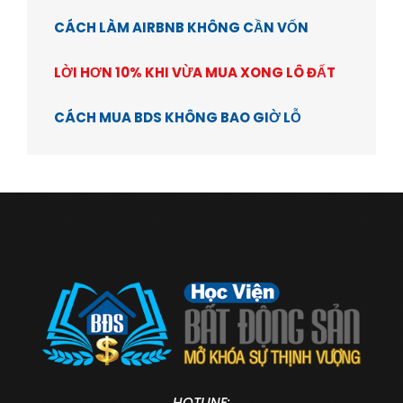
CÁCH LÀM AIRBNB KHÔNG CẦN VỐN
LỜI HƠN 10% KHI VỪA MUA XONG LÔ ĐẤT
CÁCH MUA BDS KHÔNG BAO GIỜ LỖ
HOTLINE: