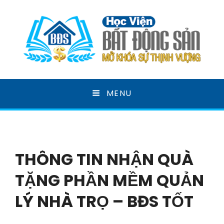
HỌC VIỆN BẤT ĐỘNG
MENU
SẢN
MỞ KHOÁ SỰ THỊNH VƯỢNG
THÔNG TIN NHẬN QUÀ
TẶNG PHẦN MỀM QUẢN
LÝ NHÀ TRỌ – BĐS TỐT