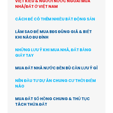
VIỆT KIỀU & NGƯỜI NƯỚC NGOÀI MUA
NHÀ/ĐẤT Ở VIỆT NAM
CÁCH ĐỂ CÓ THÊM NHIỀU BẤT ĐỘNG SẢN
LÀM SAO ĐỂ MUA BĐS ĐÚNG GIÁ & BIẾT
KHI NÀO ĐU ĐỈNH
NHỮNG LƯU Ý KHI MUA NHÀ, ĐẤT BẰNG
GIẤY TAY
MUA ĐẤT NHÀ NƯỚC ĐỀN BÙ CẦN LƯU Ý GÌ
NÊN ĐẦU TƯ DỰ ÁN CHUNG CƯ THỜI ĐIỂM
NÀO
MUA ĐẤT SỔ HỒNG CHUNG & THỦ TỤC
TÁCH THỬA ĐẤT