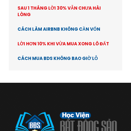
SAU 1 THÁNG LỜI 30% VẪN CHƯA HÀI
LÒNG
CÁCH LÀM AIRBNB KHÔNG CẦN VỐN
LỜI HƠN 10% KHI VỪA MUA XONG LÔ ĐẤT
CÁCH MUA BDS KHÔNG BAO GIỜ LỖ