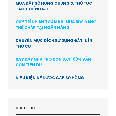
MUA ĐẤT SỔ HỒNG CHUNG & THỦ TỤC
TÁCH THỬA ĐẤT
QUY TRÌNH AN TOÀN KHI MUA BĐS ĐANG
THẾ CHẤP TẠI NGÂN HÀNG
CHUYỂN MỤC ĐÍCH SỬ DỤNG ĐẤT : LÊN
THỔ CƯ
XÂY DÃY NHÀ TRỌ ĐÒN BẨY 100% VẪN
CÒN TIỀN DƯ
ĐIỀU KIỆN ĐỂ ĐƯỢC CẤP SỔ HỒNG
CHỦ ĐỂ HOT