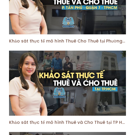
Khảo sát thực tế mô hình Thuê Cho Thuê tại Phường Tân Phú Quận 7 HCM | HVBDS
Khảo sát thực tế mô hình Thuê và Cho Thuê tại TP HCM | HVBDS