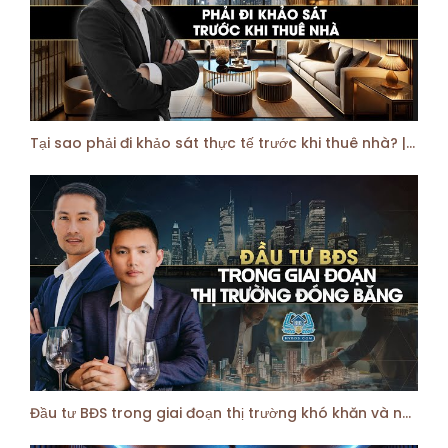
Tại sao phải đi khảo sát thực tế trước khi thuê nhà? | HVBDS
Đầu tư BĐS trong giai đoạn thị trường khó khăn và những điều cần lưu ý | HVBDS