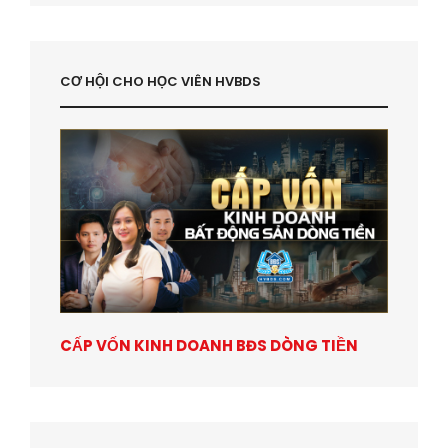
CƠ HỘI CHO HỌC VIÊN HVBDS
CẤP VỐN KINH DOANH BĐS DÒNG TIỀN