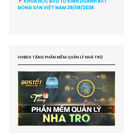
KHÓA HỌC ĐẦU TƯ KINH DOANH BẤT
ĐỘNG SẢN VIỆT NAM 29/08/2026
HVBDS TẶNG PHẦN MỀM QUẢN LÝ NHÀ TRỌ