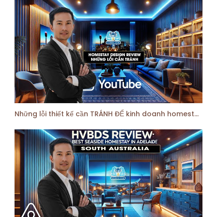
Những lỗi thiết kế cần TRÁNH ĐỂ kinh doanh homestay airbnb | HVBDS