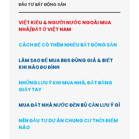
ĐẦU TƯ BẤT ĐỘNG SẢN
VIỆT KIỀU & NGƯỜI NƯỚC NGOÀI MUA
NHÀ/ĐẤT Ở VIỆT NAM
CÁCH ĐỂ CÓ THÊM NHIỀU BẤT ĐỘNG SẢN
LÀM SAO ĐỂ MUA BĐS ĐÚNG GIÁ & BIẾT
KHI NÀO ĐU ĐỈNH
NHỮNG LƯU Ý KHI MUA NHÀ, ĐẤT BẰNG
GIẤY TAY
MUA ĐẤT NHÀ NƯỚC ĐỀN BÙ CẦN LƯU Ý GÌ
NÊN ĐẦU TƯ DỰ ÁN CHUNG CƯ THỜI ĐIỂM
NÀO