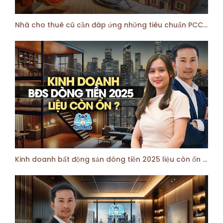
Nhà cho thuê cũ cần đáp ứng những tiêu chuẩn PCCC nào để đủ điều kiện kinh doanh
Kinh doanh bất động sản dòng tiền 2025 liệu còn ổn không? | HVBDS