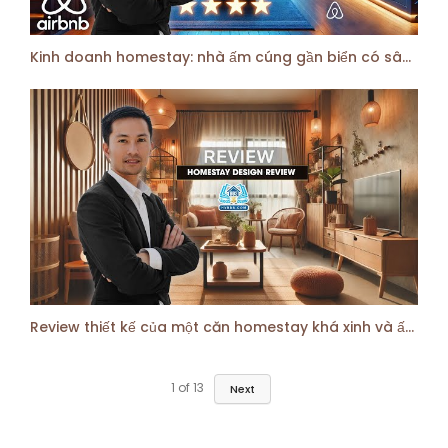
Kinh doanh homestay: nhà ấm cúng gần biển có sân tennis & trăm hoa đua nở: 2giường đơn+1 giường đôi
Review thiết kế của một căn homestay khá xinh và ấm cúng | HVBDS
1
of
13
Next