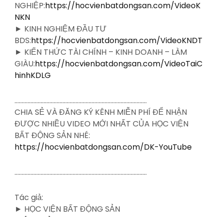
NGHIỆP:
https://hocvienbatdongsan.com/VideoK
NKN
► KINH NGHIỆM ĐẦU TƯ
BDS:
https://hocvienbatdongsan.com/VideoKNDT
► KIẾN THỨC TÀI CHÍNH – KINH DOANH – LÀM
GIÀU:
https://hocvienbatdongsan.com/VideoTaiC
hinhKDLG
……………………………………………………………………………….
CHIA SẺ VÀ ĐĂNG KÝ KÊNH MIỄN PHÍ ĐỂ NHẬN
ĐƯỢC NHIỀU VIDEO MỚI NHẤT CỦA HỌC VIỆN
BẤT ĐỘNG SẢN NHÉ:
https://hocvienbatdongsan.com/DK-YouTube
……………………………………………………………………………….
Tác giả:
► HỌC VIỆN BẤT ĐỘNG SẢN