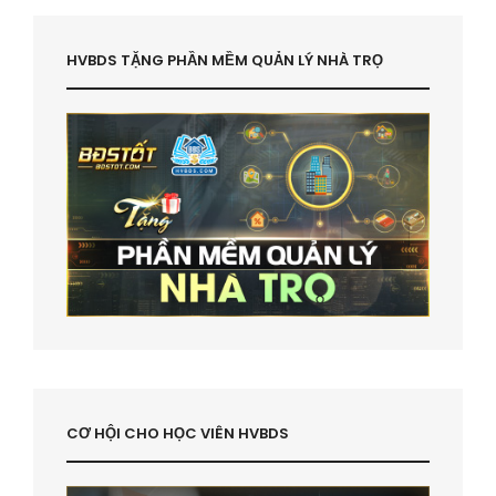
HVBDS TẶNG PHẦN MỀM QUẢN LÝ NHÀ TRỌ
CƠ HỘI CHO HỌC VIÊN HVBDS