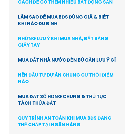
CÁCH ĐỂ CÓ THÊM NHIỀU BẤT ĐỘNG SẢN
LÀM SAO ĐỂ MUA BĐS ĐÚNG GIÁ & BIẾT
KHI NÀO ĐU ĐỈNH
NHỮNG LƯU Ý KHI MUA NHÀ, ĐẤT BẰNG
GIẤY TAY
MUA ĐẤT NHÀ NƯỚC ĐỀN BÙ CẦN LƯU Ý GÌ
NÊN ĐẦU TƯ DỰ ÁN CHUNG CƯ THỜI ĐIỂM
NÀO
MUA ĐẤT SỔ HỒNG CHUNG & THỦ TỤC
TÁCH THỬA ĐẤT
QUY TRÌNH AN TOÀN KHI MUA BĐS ĐANG
THẾ CHẤP TẠI NGÂN HÀNG