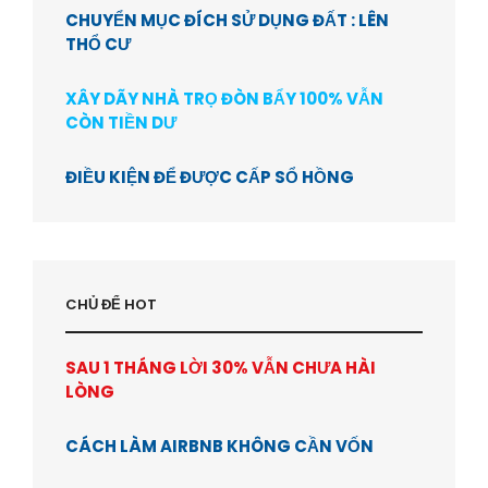
CHUYỂN MỤC ĐÍCH SỬ DỤNG ĐẤT : LÊN
THỔ CƯ
XÂY DÃY NHÀ TRỌ ĐÒN BẨY 100% VẪN
CÒN TIỀN DƯ
ĐIỀU KIỆN ĐỂ ĐƯỢC CẤP SỔ HỒNG
CHỦ ĐỂ HOT
SAU 1 THÁNG LỜI 30% VẪN CHƯA HÀI
LÒNG
CÁCH LÀM AIRBNB KHÔNG CẦN VỐN