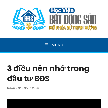
HỌC VIỆN BẤT ĐỘNG
MENU
SẢN
MỞ KHOÁ SỰ THỊNH VƯỢNG
3 điều nên nhớ trong
đầu tư BĐS
Posted
News
January 7, 2023
On