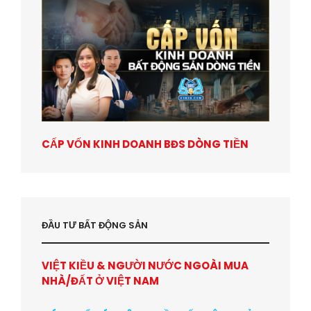
CẤP VỐN KINH DOANH BĐS DÒNG TIỀN
ĐẦU TƯ BẤT ĐỘNG SẢN
VIỆT KIỀU & NGƯỜI NƯỚC NGOÀI MUA
NHÀ/ĐẤT Ở VIỆT NAM