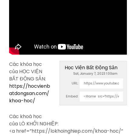
Các khóa học
Học Viện Bất Động Sản
của HỌC VIỆN
Sat, January 7, 2023 1:00am
BẤT ĐỘNG SẢN:
URL:
https://hocvienb
atdongsan.com/
Embed:
khoa-hoc/
Các khoá học
của LÒ KHỞI NGHIỆP:
<a
href=”https://lokhoinghiep.com/khoa-hoc/”