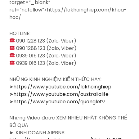
target=”_blank”
rel=”nofollow”>https://lokhoinghiep.com/khoa-
hoc/
HOTLINE:
090 1228 123 (Zalo, Viber)
090 1288 123 (Zalo, Viber)
0939 015 123 (Zalo, Viber)
0939 016 123 (Zalo, Viber)
NHỮNG KINH NGHIỆM KIẾN THỨC HAY:
➤
https://www.youtube.com/lokhoinghiep
➤
https://www.youtube.com/australialife
➤
https://www.youtube.com/quangletv
Những Video được XEM NHIỀU NHẤT KHÔNG THỂ
BỎ QUA
► KINH DOANH AIRBNB: