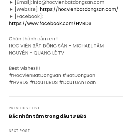
► [Email]: info@hocvienbatdongsan.com
► [Website]:
https://hocvienbatdongsan.com/
► [Facebook]:
https://www.facebook.com/HVBDS
Chân thành cảm ơn !
HỌC VIỆN BẤT ĐỘNG SẢN – MICHAEL TÂM
NGUYỄN – QUANG LÊ TV
Best wishes!!!
#HocVienBatDongSan #BatDongSan
#HVBDS #DauTuBDS #DauTuAnToan
Post
PREVIOUS POST
Đắc nhân tâm trong đầu tư BĐS
navigation
Previous
Post
NEXT POST