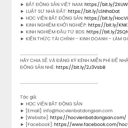
► BẤT ĐỘNG SẢN VIỆT NAM:
https://bit.ly/2XU
► LUẬT SƯ NHÀ ĐẤT:
https://bit.ly/LSNhaDat
► HỌC VIỆN BẤT ĐỘNG SẢN:
https://bit.ly/Hoc
► KINH NGHIỆM KHỞI NGHIỆP:
https://bit.ly/KN
► KINH NGHIỆM ĐẦU TƯ BDS:
https://bit.ly/2S
► KIẾN THỨC TÀI CHÍNH – KINH DOANH – LÀM G
……………………………………………………………………………….
HÃY CHIA SẺ VÀ ĐĂNG KÝ KÊNH MIỄN PHÍ ĐỂ N
ĐỘNG SẢN NHÉ:
https://bit.ly/2J3VsbB
……………………………………………………………………………….
Tác giả:
► HỌC VIỆN BẤT ĐỘNG SẢN
► [Email]: info@hocvienbatdongsan.com
► [Website]:
https://hocvienbatdongsan.com/
► [Facebook]:
https://www.facebook.com/hoc