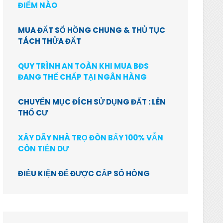
ĐIỂM NÀO
MUA ĐẤT SỔ HỒNG CHUNG & THỦ TỤC
TÁCH THỬA ĐẤT
QUY TRÌNH AN TOÀN KHI MUA BĐS
ĐANG THẾ CHẤP TẠI NGÂN HÀNG
CHUYỂN MỤC ĐÍCH SỬ DỤNG ĐẤT : LÊN
THỔ CƯ
XÂY DÃY NHÀ TRỌ ĐÒN BẨY 100% VẪN
CÒN TIỀN DƯ
ĐIỀU KIỆN ĐỂ ĐƯỢC CẤP SỔ HỒNG