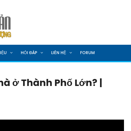
SẢN
IỆU
HỎI ĐÁP
LIÊN HỆ
FORUM
hà ở Thành Phố Lớn? |