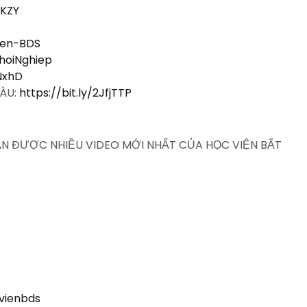
WKZY
Vien-BDS
KhoiNghiep
QNxhD
IÀU:
https://bit.ly/2JfjTTP
HẬN ĐƯỢC NHIỀU VIDEO MỚI NHẤT CỦA HỌC VIỆN BẤT
vienbds