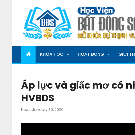
HỌC VIỆN BẤT ĐỘNG 
MỞ KHOÁ SỰ THỊNH VƯỢNG
KHÓA HỌC
HOẠT ĐỘNG
GIỚI TH
Áp lực và giấc mơ có n
HVBDS
Posted
News
January 30, 2020
On