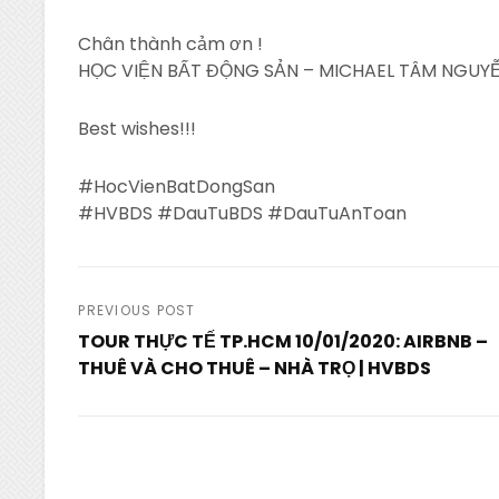
Chân thành cảm ơn !
HỌC VIỆN BẤT ĐỘNG SẢN – MICHAEL TÂM NGUYỄ
Best wishes!!!
#HocVienBatDongSan
#HVBDS #DauTuBDS #DauTuAnToan
Post
PREVIOUS POST
TOUR THỰC TẾ TP.HCM 10/01/2020: AIRBNB –
navigation
THUÊ VÀ CHO THUÊ – NHÀ TRỌ | HVBDS
Previous
Post