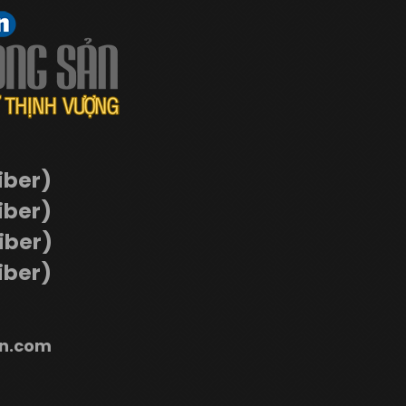
iber)
iber)
Viber)
iber)
n.com