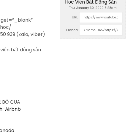
Học Viện Bất Động Sản
Thu, January 30, 2020 6:28am
URL:
rget=”_blank”
-hoc/
Embed:
50 939 (Zalo, Viber)
viện bất động sản
Ể BỎ QUA
nh-Airbnb
Canada