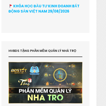
KHÓA HỌC ĐẦU TƯ KINH DOANH BẤT
ĐỘNG SẢN VIỆT NAM 29/08/2026
HVBDS TẶNG PHẦN MỀM QUẢN LÝ NHÀ TRỌ