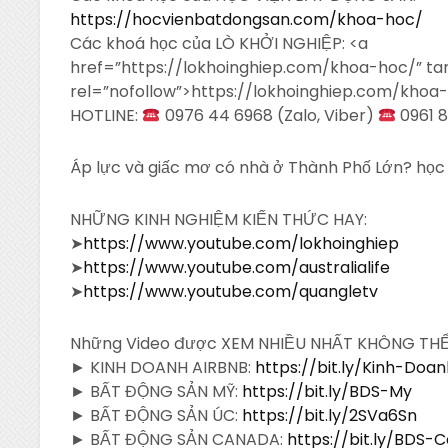
https://hocvienbatdongsan.com/khoa-hoc/
Các khoá học của LÒ KHỞI NGHIỆP: <a
href=”https://lokhoinghiep.com/khoa-hoc/” ta
rel=”nofollow”>https://lokhoinghiep.com/khoa
HOTLINE:
0976 44 6968 (Zalo, Viber)
0961 8
Áp lực và giấc mơ có nhà ở Thành Phố Lớn? học 
NHỮNG KINH NGHIỆM KIẾN THỨC HAY:
➤
https://www.youtube.com/lokhoinghiep
➤
https://www.youtube.com/australialife
➤
https://www.youtube.com/quangletv
Những Video được XEM NHIỀU NHẤT KHÔNG TH
► KINH DOANH AIRBNB:
https://bit.ly/Kinh-Doa
► BẤT ĐỘNG SẢN MỸ:
https://bit.ly/BDS-My
► BẤT ĐỘNG SẢN ÚC:
https://bit.ly/2SVa6Sn
► BẤT ĐỘNG SẢN CANADA:
https://bit.ly/BDS-