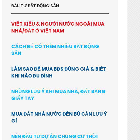
ĐẦU TƯ BẤT ĐỘNG SẢN
VIỆT KIỀU & NGƯỜI NƯỚC NGOÀI MUA
NHÀ/ĐẤT Ở VIỆT NAM
CÁCH ĐỂ CÓ THÊM NHIỀU BẤT ĐỘNG
SẢN
LÀM SAO ĐỂ MUA BĐS ĐÚNG GIÁ & BIẾT
KHI NÀO ĐU ĐỈNH
NHỮNG LƯU Ý KHI MUA NHÀ, ĐẤT BẰNG
GIẤY TAY
MUA ĐẤT NHÀ NƯỚC ĐỀN BÙ CẦN LƯU Ý
GÌ
NÊN ĐẦU TƯ DỰ ÁN CHUNG CƯ THỜI