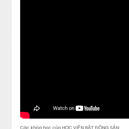
Các khóa học của HỌC VIỆN BẤT ĐỘNG SẢN: