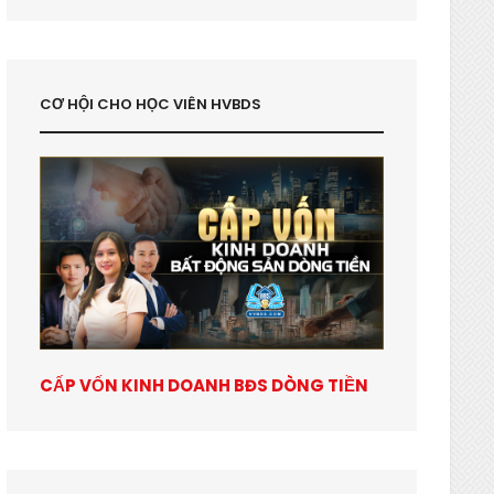
CƠ HỘI CHO HỌC VIÊN HVBDS
CẤP VỐN KINH DOANH BĐS DÒNG TIỀN