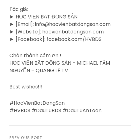
Tác giả:
► HỌC VIỆN BẤT ĐỘNG SẢN
► [Email]: info@hocvienbatdongsan.com
► [Website]: hocvienbatdongsan.com
► [Facebook]: facebook.com/HVBDS
Chân thành cảm ơn !
HỌC VIỆN BẤT ĐỘNG SẢN – MICHAEL TÂM
NGUYỄN – QUANG LÊ TV
Best wishes!!!
#HocVienBatDongSan
#HVBDS #DauTuBDS #DauTuAnToan
PREVIOUS POST