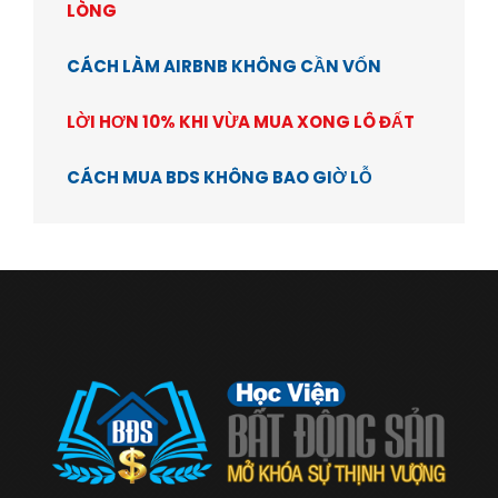
LÒNG
CÁCH LÀM AIRBNB KHÔNG CẦN VỐN
LỜI HƠN 10% KHI VỪA MUA XONG LÔ ĐẤT
CÁCH MUA BDS KHÔNG BAO GIỜ LỖ