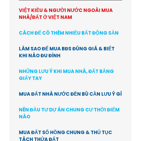
VIỆT KIỀU & NGƯỜI NƯỚC NGOÀI MUA
NHÀ/ĐẤT Ở VIỆT NAM
CÁCH ĐỂ CÓ THÊM NHIỀU BẤT ĐỘNG SẢN
LÀM SAO ĐỂ MUA BĐS ĐÚNG GIÁ & BIẾT
KHI NÀO ĐU ĐỈNH
NHỮNG LƯU Ý KHI MUA NHÀ, ĐẤT BẰNG
GIẤY TAY
MUA ĐẤT NHÀ NƯỚC ĐỀN BÙ CẦN LƯU Ý GÌ
NÊN ĐẦU TƯ DỰ ÁN CHUNG CƯ THỜI ĐIỂM
NÀO
MUA ĐẤT SỔ HỒNG CHUNG & THỦ TỤC
TÁCH THỬA ĐẤT