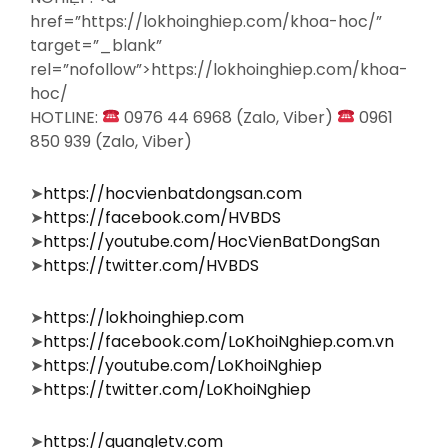
href=”https://lokhoinghiep.com/khoa-hoc/”
target=”_blank”
rel=”nofollow”>https://lokhoinghiep.com/khoa-
hoc/
HOTLINE:
0976 44 6968 (Zalo, Viber)
0961
850 939 (Zalo, Viber)
➤
https://hocvienbatdongsan.com
➤
https://facebook.com/HVBDS
➤
https://youtube.com/HocVienBatDongSan
➤
https://twitter.com/HVBDS
➤
https://lokhoinghiep.com
➤
https://facebook.com/LoKhoiNghiep.com.vn
➤
https://youtube.com/LoKhoiNghiep
➤
https://twitter.com/LoKhoiNghiep
➤
https://quangletv.com