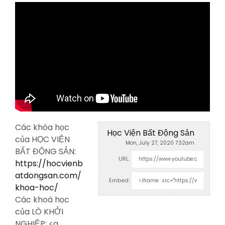
Các khóa học
Học Viện Bất Động Sản
của HỌC VIỆN
Mon, July 27, 2020 7:32am
BẤT ĐỘNG SẢN:
URL:
https://hocvienb
atdongsan.com/
Embed:
khoa-hoc/
Các khoá học
của LÒ KHỞI
NGHIỆP: <a