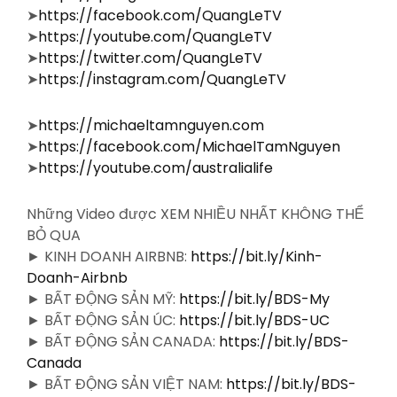
➤
https://facebook.com/QuangLeTV
➤
https://youtube.com/QuangLeTV
➤
https://twitter.com/QuangLeTV
➤
https://instagram.com/QuangLeTV
➤
https://michaeltamnguyen.com
➤
https://facebook.com/MichaelTamNguyen
➤
https://youtube.com/australialife
Những Video được XEM NHIỀU NHẤT KHÔNG THỂ
BỎ QUA
► KINH DOANH AIRBNB:
https://bit.ly/Kinh-
Doanh-Airbnb
► BẤT ĐỘNG SẢN MỸ:
https://bit.ly/BDS-My
► BẤT ĐỘNG SẢN ÚC:
https://bit.ly/BDS-UC
► BẤT ĐỘNG SẢN CANADA:
https://bit.ly/BDS-
Canada
► BẤT ĐỘNG SẢN VIỆT NAM:
https://bit.ly/BDS-