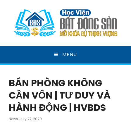
HỌC VIỆN BẤT ĐỘNG
MENU
SẢN
MỞ KHOÁ SỰ THỊNH VƯỢNG
BÁN PHÒNG KHÔNG
CẦN VỐN | TƯ DUY VÀ
HÀNH ĐỘNG | HVBDS
Posted
News
July 27, 2020
On