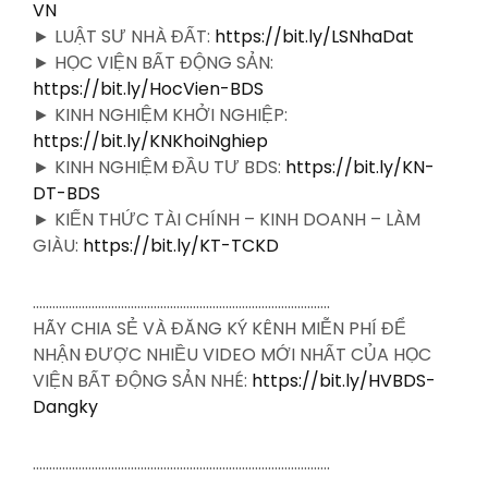
VN
► LUẬT SƯ NHÀ ĐẤT:
https://bit.ly/LSNhaDat
► HỌC VIỆN BẤT ĐỘNG SẢN:
https://bit.ly/HocVien-BDS
► KINH NGHIỆM KHỞI NGHIỆP:
https://bit.ly/KNKhoiNghiep
► KINH NGHIỆM ĐẦU TƯ BDS:
https://bit.ly/KN-
DT-BDS
► KIẾN THỨC TÀI CHÍNH – KINH DOANH – LÀM
GIÀU:
https://bit.ly/KT-TCKD
……………………………………………………………………………….
HÃY CHIA SẺ VÀ ĐĂNG KÝ KÊNH MIỄN PHÍ ĐỂ
NHẬN ĐƯỢC NHIỀU VIDEO MỚI NHẤT CỦA HỌC
VIỆN BẤT ĐỘNG SẢN NHÉ:
https://bit.ly/HVBDS-
Dangky
……………………………………………………………………………….