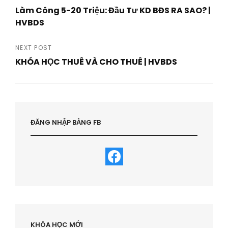
Post
Làm Công 5-20 Triệu: Đầu Tư KD BĐS RA SAO? |
navigation
HVBDS
Previous
Post
NEXT POST
KHÓA HỌC THUÊ VÀ CHO THUÊ | HVBDS
Next
Post
ĐĂNG NHẬP BẰNG FB
KHÓA HỌC MỚI