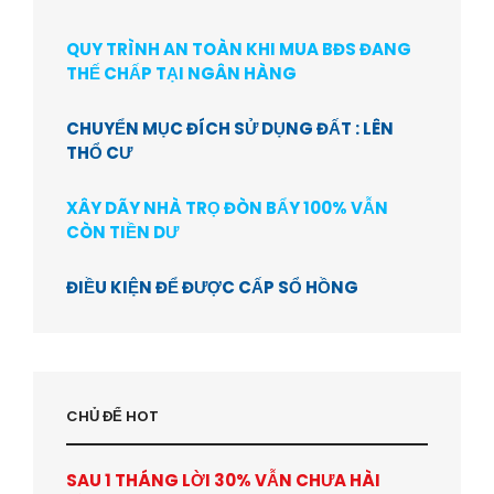
QUY TRÌNH AN TOÀN KHI MUA BĐS ĐANG
THẾ CHẤP TẠI NGÂN HÀNG
CHUYỂN MỤC ĐÍCH SỬ DỤNG ĐẤT : LÊN
THỔ CƯ
XÂY DÃY NHÀ TRỌ ĐÒN BẨY 100% VẪN
CÒN TIỀN DƯ
ĐIỀU KIỆN ĐỂ ĐƯỢC CẤP SỔ HỒNG
CHỦ ĐỂ HOT
SAU 1 THÁNG LỜI 30% VẪN CHƯA HÀI