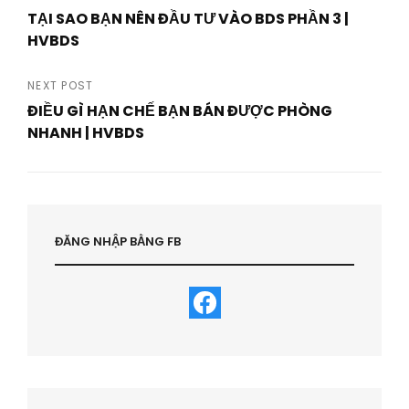
Post
TẠI SAO BẠN NÊN ĐẦU TƯ VÀO BDS PHẦN 3 |
navigation
HVBDS
Previous
Post
NEXT POST
ĐIỀU GÌ HẠN CHẾ BẠN BÁN ĐƯỢC PHÒNG
NHANH | HVBDS
Next
Post
ĐĂNG NHẬP BẰNG FB