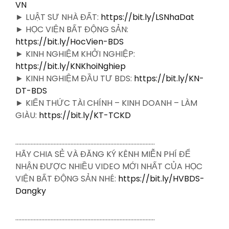
VN
► LUẬT SƯ NHÀ ĐẤT:
https://bit.ly/LSNhaDat
► HỌC VIỆN BẤT ĐỘNG SẢN:
https://bit.ly/HocVien-BDS
► KINH NGHIỆM KHỞI NGHIỆP:
https://bit.ly/KNKhoiNghiep
► KINH NGHIỆM ĐẦU TƯ BDS:
https://bit.ly/KN-
DT-BDS
► KIẾN THỨC TÀI CHÍNH – KINH DOANH – LÀM
GIÀU:
https://bit.ly/KT-TCKD
……………………………………………………………………………….
HÃY CHIA SẺ VÀ ĐĂNG KÝ KÊNH MIỄN PHÍ ĐỂ
NHẬN ĐƯỢC NHIỀU VIDEO MỚI NHẤT CỦA HỌC
VIỆN BẤT ĐỘNG SẢN NHÉ:
https://bit.ly/HVBDS-
Dangky
……………………………………………………………………………….