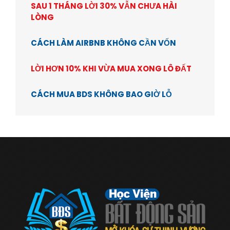
SAU 1 THÁNG LỜI 30% VẪN CHƯA HÀI
LÒNG
CÁCH LÀM AIRBNB KHÔNG CẦN VỐN
LỜI HƠN 10% KHI VỪA MUA XONG LÔ ĐẤT
CÁCH MUA BDS KHÔNG BAO GIỜ LỖ