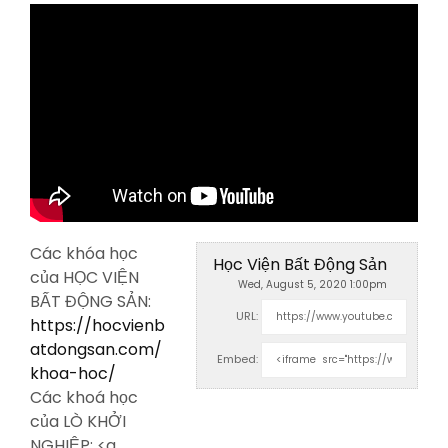
Các khóa học
Học Viện Bất Động Sản
của HỌC VIỆN
Wed, August 5, 2020 1:00pm
BẤT ĐỘNG SẢN:
URL:
https://hocvienb
atdongsan.com/
Embed:
khoa-hoc/
Các khoá học
của LÒ KHỞI
NGHIỆP: <a