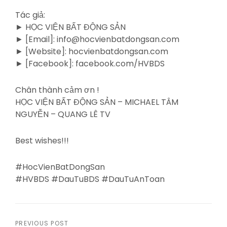
Tác giả:
► HỌC VIỆN BẤT ĐỘNG SẢN
► [Email]: info@hocvienbatdongsan.com
► [Website]: hocvienbatdongsan.com
► [Facebook]: facebook.com/HVBDS
Chân thành cảm ơn !
HỌC VIỆN BẤT ĐỘNG SẢN – MICHAEL TÂM
NGUYỄN – QUANG LÊ TV
Best wishes!!!
#HocVienBatDongSan
#HVBDS #DauTuBDS #DauTuAnToan
PREVIOUS POST