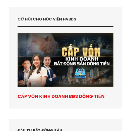
CƠ HỘI CHO HỌC VIÊN HVBDS
CẤP VỐN KINH DOANH BĐS DÒNG TIỀN
ĐẦU TƯ BẤT ĐỘNG SẢN