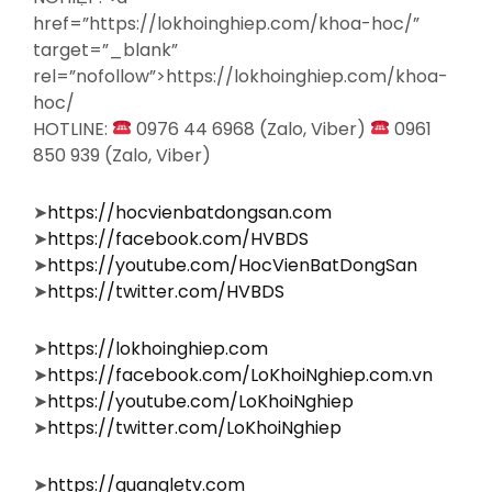
href=”https://lokhoinghiep.com/khoa-hoc/”
target=”_blank”
rel=”nofollow”>https://lokhoinghiep.com/khoa-
hoc/
HOTLINE:
0976 44 6968 (Zalo, Viber)
0961
850 939 (Zalo, Viber)
➤
https://hocvienbatdongsan.com
➤
https://facebook.com/HVBDS
➤
https://youtube.com/HocVienBatDongSan
➤
https://twitter.com/HVBDS
➤
https://lokhoinghiep.com
➤
https://facebook.com/LoKhoiNghiep.com.vn
➤
https://youtube.com/LoKhoiNghiep
➤
https://twitter.com/LoKhoiNghiep
➤
https://quangletv.com