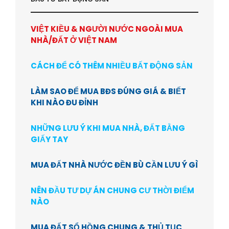
VIỆT KIỀU & NGƯỜI NƯỚC NGOÀI MUA
NHÀ/ĐẤT Ở VIỆT NAM
CÁCH ĐỂ CÓ THÊM NHIỀU BẤT ĐỘNG SẢN
LÀM SAO ĐỂ MUA BĐS ĐÚNG GIÁ & BIẾT
KHI NÀO ĐU ĐỈNH
NHỮNG LƯU Ý KHI MUA NHÀ, ĐẤT BẰNG
GIẤY TAY
MUA ĐẤT NHÀ NƯỚC ĐỀN BÙ CẦN LƯU Ý GÌ
NÊN ĐẦU TƯ DỰ ÁN CHUNG CƯ THỜI ĐIỂM
NÀO
MUA ĐẤT SỔ HỒNG CHUNG & THỦ TỤC