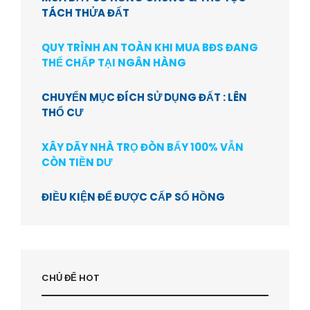
TÁCH THỬA ĐẤT
QUY TRÌNH AN TOÀN KHI MUA BĐS ĐANG
THẾ CHẤP TẠI NGÂN HÀNG
CHUYỂN MỤC ĐÍCH SỬ DỤNG ĐẤT : LÊN
THỔ CƯ
XÂY DÃY NHÀ TRỌ ĐÒN BẨY 100% VẪN
CÒN TIỀN DƯ
ĐIỀU KIỆN ĐỂ ĐƯỢC CẤP SỔ HỒNG
CHỦ ĐỂ HOT