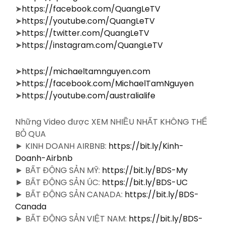
➤
https://facebook.com/QuangLeTV
➤
https://youtube.com/QuangLeTV
➤
https://twitter.com/QuangLeTV
➤
https://instagram.com/QuangLeTV
➤
https://michaeltamnguyen.com
➤
https://facebook.com/MichaelTamNguyen
➤
https://youtube.com/australialife
Những Video được XEM NHIỀU NHẤT KHÔNG THỂ
BỎ QUA
► KINH DOANH AIRBNB:
https://bit.ly/Kinh-
Doanh-Airbnb
► BẤT ĐỘNG SẢN MỸ:
https://bit.ly/BDS-My
► BẤT ĐỘNG SẢN ÚC:
https://bit.ly/BDS-UC
► BẤT ĐỘNG SẢN CANADA:
https://bit.ly/BDS-
Canada
► BẤT ĐỘNG SẢN VIỆT NAM:
https://bit.ly/BDS-