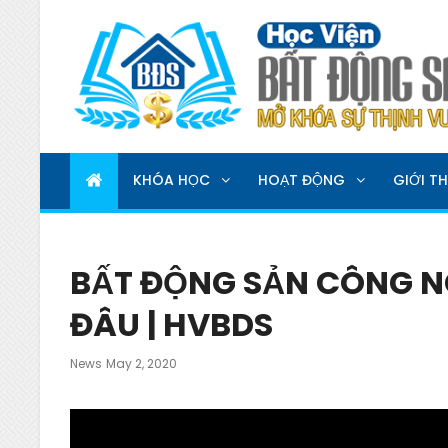
HỌC VIỆN BẤT ĐỘNG 
MỞ KHOÁ SỰ THỊNH VƯỢNG
KHÓA HỌC
HOẠT ĐỘNG
GIỚI TH
BẤT ĐỘNG SẢN CÔNG N
ĐÂU | HVBDS
Posted
News
May 2, 2020
On