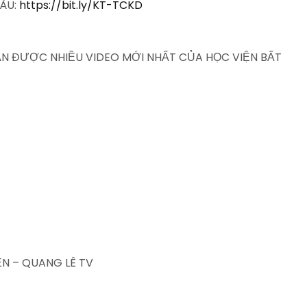
IÀU:
https://bit.ly/KT-TCKD
HẬN ĐƯỢC NHIỀU VIDEO MỚI NHẤT CỦA HỌC VIỆN BẤT
N – QUANG LÊ TV