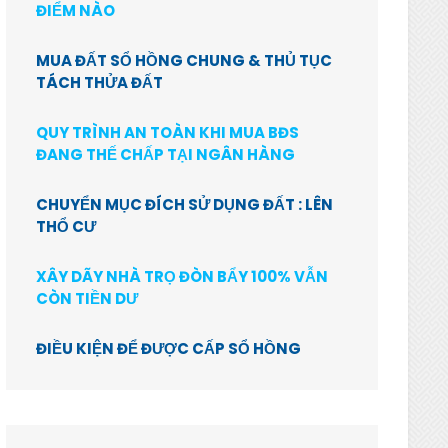
ĐIỂM NÀO
MUA ĐẤT SỔ HỒNG CHUNG & THỦ TỤC
TÁCH THỬA ĐẤT
QUY TRÌNH AN TOÀN KHI MUA BĐS
ĐANG THẾ CHẤP TẠI NGÂN HÀNG
CHUYỂN MỤC ĐÍCH SỬ DỤNG ĐẤT : LÊN
THỔ CƯ
XÂY DÃY NHÀ TRỌ ĐÒN BẨY 100% VẪN
CÒN TIỀN DƯ
ĐIỀU KIỆN ĐỂ ĐƯỢC CẤP SỔ HỒNG