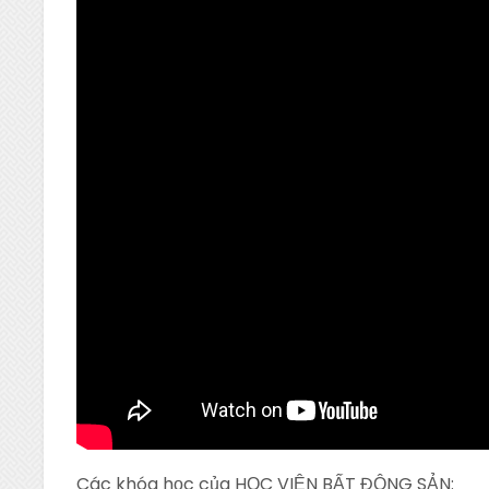
Các khóa học của HỌC VIỆN BẤT ĐỘNG SẢN: