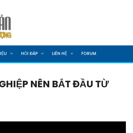
SẢN
IỆU
HỎI ĐÁP
LIÊN HỆ
FORUM
GHIỆP NÊN BẮT ĐẦU TỪ