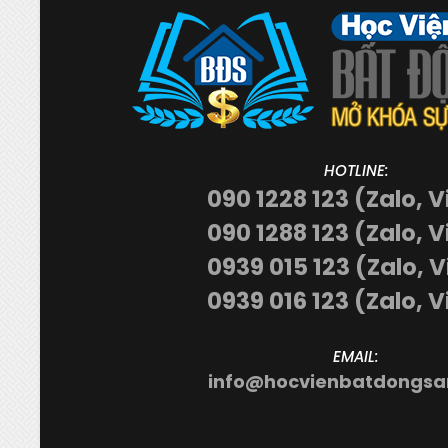
HOTLINE:
090 1228 123 (Zalo, V
090 1288 123 (Zalo, V
0939 015 123 (Zalo, 
0939 016 123 (Zalo, V
EMAIL:
info@hocvienbatdongsa