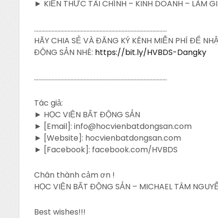
► KIẾN THỨC TÀI CHÍNH – KINH DOANH – LÀM G
……………………………………………………………………………….
HÃY CHIA SẺ VÀ ĐĂNG KÝ KÊNH MIỄN PHÍ ĐỂ N
ĐỘNG SẢN NHÉ:
https://bit.ly/HVBDS-Dangky
……………………………………………………………………………….
Tác giả:
► HỌC VIỆN BẤT ĐỘNG SẢN
► [Email]: info@hocvienbatdongsan.com
► [Website]: hocvienbatdongsan.com
► [Facebook]: facebook.com/HVBDS
Chân thành cảm ơn !
HỌC VIỆN BẤT ĐỘNG SẢN – MICHAEL TÂM NGUYỄ
Best wishes!!!