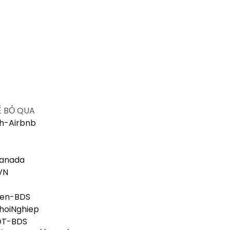
Ể BỎ QUA
nh-Airbnb
Canada
-VN
Vien-BDS
KhoiNghiep
-DT-BDS