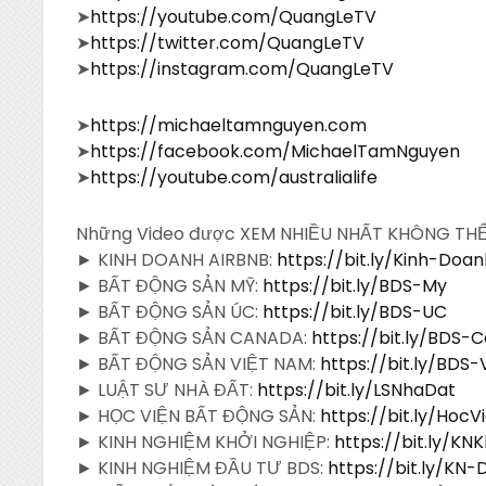
➤
https://youtube.com/QuangLeTV
➤
https://twitter.com/QuangLeTV
➤
https://instagram.com/QuangLeTV
➤
https://michaeltamnguyen.com
➤
https://facebook.com/MichaelTamNguyen
➤
https://youtube.com/australialife
Những Video được XEM NHIỀU NHẤT KHÔNG TH
► KINH DOANH AIRBNB:
https://bit.ly/Kinh-Doa
► BẤT ĐỘNG SẢN MỸ:
https://bit.ly/BDS-My
► BẤT ĐỘNG SẢN ÚC:
https://bit.ly/BDS-UC
► BẤT ĐỘNG SẢN CANADA:
https://bit.ly/BDS-
► BẤT ĐỘNG SẢN VIỆT NAM:
https://bit.ly/BDS
► LUẬT SƯ NHÀ ĐẤT:
https://bit.ly/LSNhaDat
► HỌC VIỆN BẤT ĐỘNG SẢN:
https://bit.ly/Hoc
► KINH NGHIỆM KHỞI NGHIỆP:
https://bit.ly/KN
► KINH NGHIỆM ĐẦU TƯ BDS:
https://bit.ly/KN