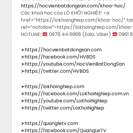
https://hocvienbatdongsan.com/khoa-hoc/
Các khoá học của LÒ KHỞI NGHIỆP: <a
href=”https://lokhoinghiep.com/khoa-hoc/” ta
rel=”nofollow”>https://lokhoinghiep.com/khoa
HOTLINE:
0976 44 6968 (Zalo, Viber)
0961 8
➤
https://hocvienbatdongsan.com
➤
https://facebook.com/HVBDS
➤
https://youtube.com/HocVienBatDongSan
➤
https://twitter.com/HVBDS
➤
https://lokhoinghiep.com
➤
https://facebook.com/LoKhoiNghiep.com.vn
➤
https://youtube.com/LoKhoiNghiep
➤
https://twitter.com/LoKhoiNghiep
➤
https://quangletv.com
➤
https://facebook.com/QuangLeTV