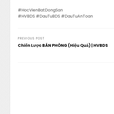
#HocVienBatDongSan
#HVBDS #DauTuBDS #DauTuAnToan
Post
PREVIOUS POST
Chiến Lược BÁN PHÒNG (Hiệu Quả) | HVBDS
navigation
Previous
Post