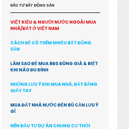
ĐẦU TƯ BẤT ĐỘNG SẢN
VIỆT KIỀU & NGƯỜI NƯỚC NGOÀI MUA
NHÀ/ĐẤT Ở VIỆT NAM
CÁCH ĐỂ CÓ THÊM NHIỀU BẤT ĐỘNG
SẢN
LÀM SAO ĐỂ MUA BĐS ĐÚNG GIÁ & BIẾT
KHI NÀO ĐU ĐỈNH
NHỮNG LƯU Ý KHI MUA NHÀ, ĐẤT BẰNG
GIẤY TAY
MUA ĐẤT NHÀ NƯỚC ĐỀN BÙ CẦN LƯU Ý
GÌ
NÊN ĐẦU TƯ DỰ ÁN CHUNG CƯ THỜI