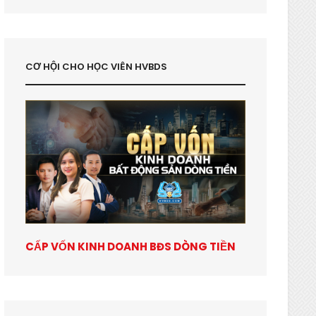
CƠ HỘI CHO HỌC VIÊN HVBDS
CẤP VỐN KINH DOANH BĐS DÒNG TIỀN