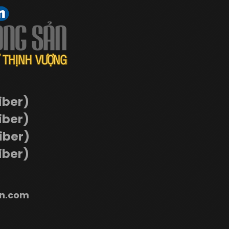
iber)
iber)
Viber)
iber)
n.com