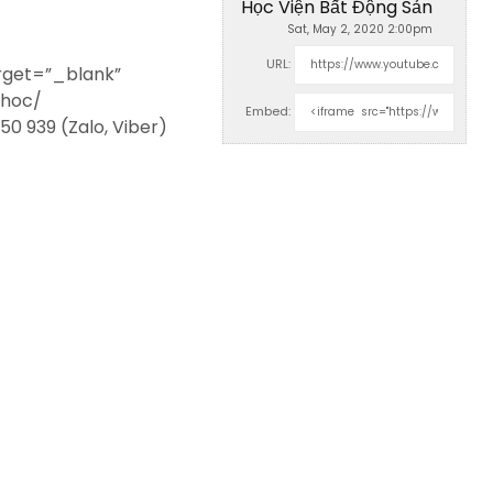
Học Viện Bất Động Sản
Sat, May 2, 2020 2:00pm
URL:
rget=”_blank”
-hoc/
Embed:
50 939 (Zalo, Viber)