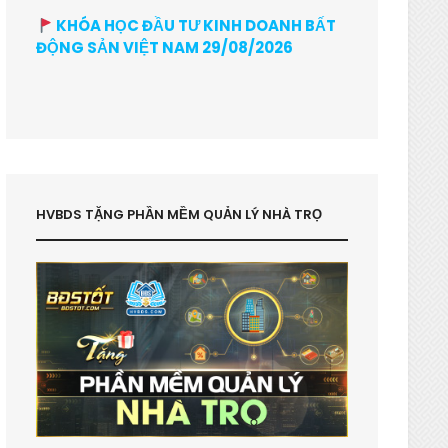
KHÓA HỌC ĐẦU TƯ KINH DOANH BẤT
ĐỘNG SẢN VIỆT NAM 29/08/2026
HVBDS TẶNG PHẦN MỀM QUẢN LÝ NHÀ TRỌ