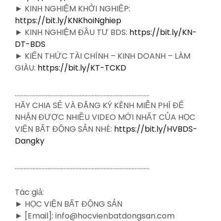
► KINH NGHIỆM KHỞI NGHIỆP:
https://bit.ly/KNKhoiNghiep
► KINH NGHIỆM ĐẦU TƯ BDS:
https://bit.ly/KN-
DT-BDS
► KIẾN THỨC TÀI CHÍNH – KINH DOANH – LÀM
GIÀU:
https://bit.ly/KT-TCKD
……………………………………………………………………………….
HÃY CHIA SẺ VÀ ĐĂNG KÝ KÊNH MIỄN PHÍ ĐỂ
NHẬN ĐƯỢC NHIỀU VIDEO MỚI NHẤT CỦA HỌC
VIỆN BẤT ĐỘNG SẢN NHÉ:
https://bit.ly/HVBDS-
Dangky
……………………………………………………………………………….
Tác giả:
► HỌC VIỆN BẤT ĐỘNG SẢN
► [Email]: info@hocvienbatdongsan.com