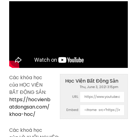
Các khóa học
Học Viện Bất Động Sản
của HỌC VIỆN
Thu, June 3, 2021 3:15pm
BẤT ĐỘNG SẢN:
URL:
https://hocvienb
atdongsan.com/
Embed:
khoa-hoc/
Các khoá học