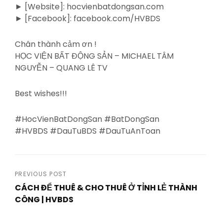
► [Website]: hocvienbatdongsan.com
► [Facebook]: facebook.com/HVBDS
Chân thành cảm ơn !
HỌC VIỆN BẤT ĐỘNG SẢN – MICHAEL TÂM
NGUYỄN – QUANG LÊ TV
Best wishes!!!
#HocVienBatDongSan #BatDongSan
#HVBDS #DauTuBDS #DauTuAnToan
Post
PREVIOUS POST
CÁCH ĐỂ THUÊ & CHO THUÊ Ở TỈNH LẺ THÀNH
navigation
CÔNG | HVBDS
Previous