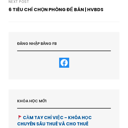
Post
NEXT POST
6 TIÊU CHÍ CHỌN PHÒNG ĐỂ BÁN | HVBDS
Next
Post
ĐĂNG NHẬP BẰNG FB
KHÓA HỌC MỚI
CẦM TAY CHỈ VIỆC – KHÓA HỌC
CHUYÊN SÂU THUÊ VÀ CHO THUÊ