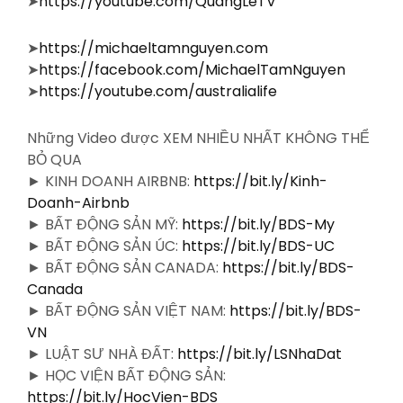
➤
https://youtube.com/QuangLeTV
➤
https://michaeltamnguyen.com
➤
https://facebook.com/MichaelTamNguyen
➤
https://youtube.com/australialife
Những Video được XEM NHIỀU NHẤT KHÔNG THỂ
BỎ QUA
► KINH DOANH AIRBNB:
https://bit.ly/Kinh-
Doanh-Airbnb
► BẤT ĐỘNG SẢN MỸ:
https://bit.ly/BDS-My
► BẤT ĐỘNG SẢN ÚC:
https://bit.ly/BDS-UC
► BẤT ĐỘNG SẢN CANADA:
https://bit.ly/BDS-
Canada
► BẤT ĐỘNG SẢN VIỆT NAM:
https://bit.ly/BDS-
VN
► LUẬT SƯ NHÀ ĐẤT:
https://bit.ly/LSNhaDat
► HỌC VIỆN BẤT ĐỘNG SẢN:
https://bit.ly/HocVien-BDS