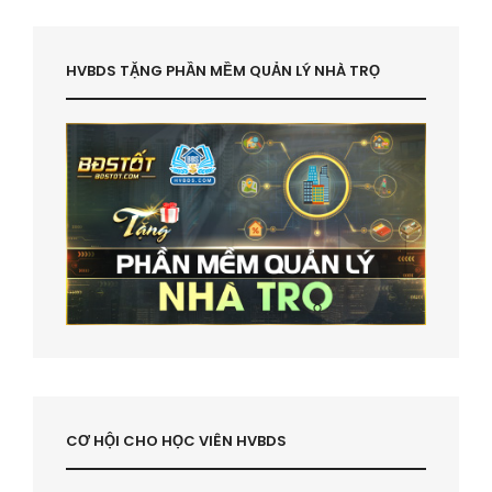
HVBDS TẶNG PHẦN MỀM QUẢN LÝ NHÀ TRỌ
CƠ HỘI CHO HỌC VIÊN HVBDS