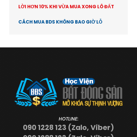
LỜI HƠN 10% KHI VỪA MUA XONG LÔ ĐẤT
CÁCH MUA BDS KHÔNG BAO GIỜ LỖ
HOTLINE:
090 1228 123 (Zalo, Viber)