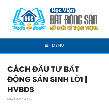
HỌC VIỆN BẤT ĐỘNG
MENU
SẢN
MỞ KHOÁ SỰ THỊNH VƯỢNG
CÁCH ĐẦU TƯ BẤT
ĐỘNG SẢN SINH LỜI |
HVBDS
Posted
News
June 3, 2021
On