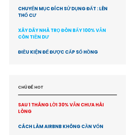
CHUYỂN MỤC ĐÍCH SỬ DỤNG ĐẤT : LÊN
THỔ CƯ
XÂY DÃY NHÀ TRỌ ĐÒN BẨY 100% VẪN
CÒN TIỀN DƯ
ĐIỀU KIỆN ĐỂ ĐƯỢC CẤP SỔ HỒNG
CHỦ ĐỂ HOT
SAU 1 THÁNG LỜI 30% VẪN CHƯA HÀI
LÒNG
CÁCH LÀM AIRBNB KHÔNG CẦN VỐN