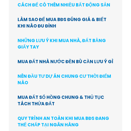
CÁCH ĐỂ CÓ THÊM NHIỀU BẤT ĐỘNG SẢN
LÀM SAO ĐỂ MUA BĐS ĐÚNG GIÁ & BIẾT
KHI NÀO ĐU ĐỈNH
NHỮNG LƯU Ý KHI MUA NHÀ, ĐẤT BẰNG
GIẤY TAY
MUA ĐẤT NHÀ NƯỚC ĐỀN BÙ CẦN LƯU Ý GÌ
NÊN ĐẦU TƯ DỰ ÁN CHUNG CƯ THỜI ĐIỂM
NÀO
MUA ĐẤT SỔ HỒNG CHUNG & THỦ TỤC
TÁCH THỬA ĐẤT
QUY TRÌNH AN TOÀN KHI MUA BĐS ĐANG
THẾ CHẤP TẠI NGÂN HÀNG