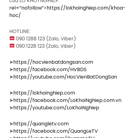
của LÒ KHỞI NGHIỆP:
rel=”nofollow”>https://lokhoinghiep.com/khoa-
hoc/
HOTLINE:
090 1288 123 (Zalo, Viber)
090 1228 123 (Zalo, Viber)
➤
https://hocvienbatdongsan.com
➤
https://facebook.com/HVBDS
➤
https://youtube.com/HocVienBatDongSan
➤
https://lokhoinghiep.com
➤
https://facebook.com/LoKhoiNghiep.com.vn
➤
https://youtube.com/LoKhoiNghiep
➤
https://quangletv.com
➤
https://facebook.com/QuangLeTV