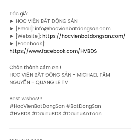
Tác giả:
► HỌC VIỆN BẤT ĐỘNG SẢN
► [Email]: info@hocvienbatdongsan.com
► [Website]:
https://hocvienbatdongsan.com/
► [Facebook]:
https://www.facebook.com/HVBDS
Chân thành cảm ơn !
HỌC VIỆN BẤT ĐỘNG SẢN – MICHAEL TÂM
NGUYỄN – QUANG LÊ TV
Best wishes!!!
#HocVienBatDongSan #BatDongSan
#HVBDS #DauTuBDS #DauTuAnToan