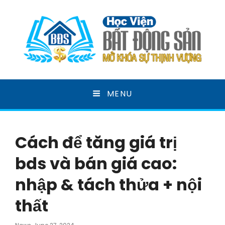
HỌC VIỆN BẤT ĐỘNG
MENU
SẢN
MỞ KHOÁ SỰ THỊNH VƯỢNG
Cách để tăng giá trị
bds và bán giá cao:
nhập & tách thửa + nội
thất
Posted