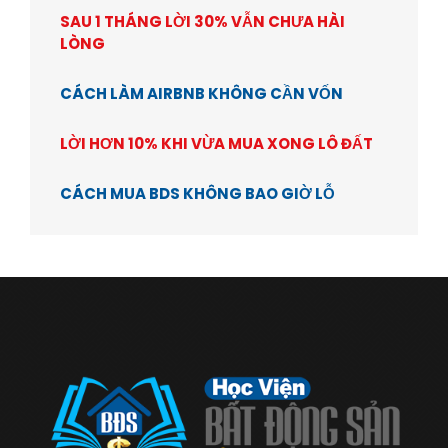
SAU 1 THÁNG LỜI 30% VẪN CHƯA HÀI
LÒNG
CÁCH LÀM AIRBNB KHÔNG CẦN VỐN
LỜI HƠN 10% KHI VỪA MUA XONG LÔ ĐẤT
CÁCH MUA BDS KHÔNG BAO GIỜ LỖ