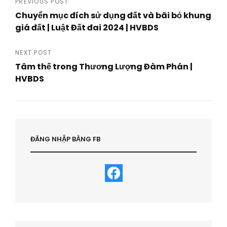
Post
PREVIOUS POST
Chuyển mục đích sử dụng đất và bãi bỏ khung
navigation
giá đất | Luật Đất đai 2024 | HVBDS
Previous
Post
NEXT POST
Tâm thế trong Thương Lượng Đàm Phán |
HVBDS
Next
Post
ĐĂNG NHẬP BẰNG FB