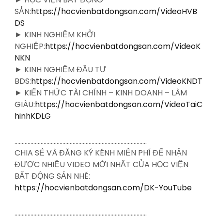
SẢN:
https://hocvienbatdongsan.com/VideoHVB
DS
► KINH NGHIỆM KHỞI
NGHIỆP:
https://hocvienbatdongsan.com/VideoK
NKN
► KINH NGHIỆM ĐẦU TƯ
BDS:
https://hocvienbatdongsan.com/VideoKNDT
► KIẾN THỨC TÀI CHÍNH – KINH DOANH – LÀM
GIÀU:
https://hocvienbatdongsan.com/VideoTaiC
hinhKDLG
……………………………………………………………………………….
CHIA SẺ VÀ ĐĂNG KÝ KÊNH MIỄN PHÍ ĐỂ NHẬN
ĐƯỢC NHIỀU VIDEO MỚI NHẤT CỦA HỌC VIỆN
BẤT ĐỘNG SẢN NHÉ:
https://hocvienbatdongsan.com/DK-YouTube
……………………………………………………………………………….