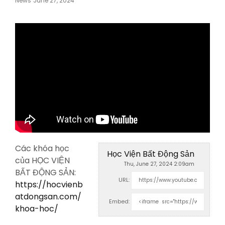
News
June 27, 2024
On
Các khóa học
Học Viện Bất Động Sản
của HỌC VIỆN
Thu, June 27, 2024 2:09am
BẤT ĐỘNG SẢN:
URL:
https://hocvienb
atdongsan.com/
Embed:
khoa-hoc/