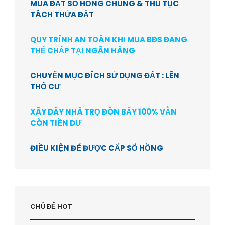
MUA ĐẤT SỔ HỒNG CHUNG & THỦ TỤC
TÁCH THỬA ĐẤT
QUY TRÌNH AN TOÀN KHI MUA BĐS ĐANG
THẾ CHẤP TẠI NGÂN HÀNG
CHUYỂN MỤC ĐÍCH SỬ DỤNG ĐẤT : LÊN
THỔ CƯ
XÂY DÃY NHÀ TRỌ ĐÒN BẨY 100% VẪN
CÒN TIỀN DƯ
ĐIỀU KIỆN ĐỂ ĐƯỢC CẤP SỔ HỒNG
CHỦ ĐỂ HOT