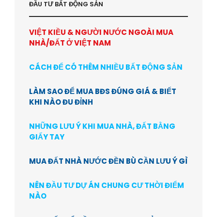
ĐẦU TƯ BẤT ĐỘNG SẢN
VIỆT KIỀU & NGƯỜI NƯỚC NGOÀI MUA
NHÀ/ĐẤT Ở VIỆT NAM
CÁCH ĐỂ CÓ THÊM NHIỀU BẤT ĐỘNG SẢN
LÀM SAO ĐỂ MUA BĐS ĐÚNG GIÁ & BIẾT
KHI NÀO ĐU ĐỈNH
NHỮNG LƯU Ý KHI MUA NHÀ, ĐẤT BẰNG
GIẤY TAY
MUA ĐẤT NHÀ NƯỚC ĐỀN BÙ CẦN LƯU Ý GÌ
NÊN ĐẦU TƯ DỰ ÁN CHUNG CƯ THỜI ĐIỂM
NÀO