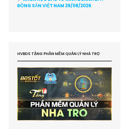
ĐỘNG SẢN VIỆT NAM 29/08/2026
HVBDS TẶNG PHẦN MỀM QUẢN LÝ NHÀ TRỌ