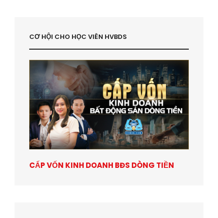
CƠ HỘI CHO HỌC VIÊN HVBDS
CẤP VỐN KINH DOANH BĐS DÒNG TIỀN