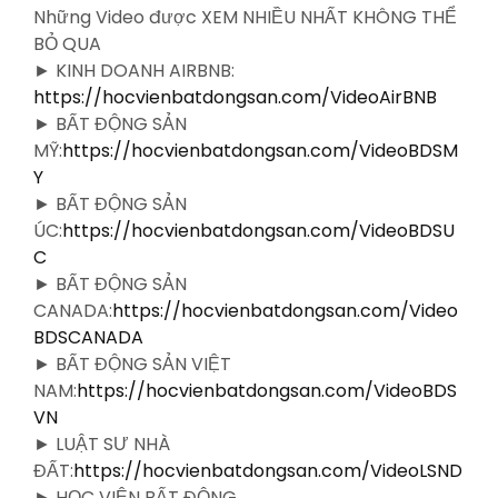
Những Video được XEM NHIỀU NHẤT KHÔNG THỂ
BỎ QUA
► KINH DOANH AIRBNB:
https://hocvienbatdongsan.com/VideoAirBNB
► BẤT ĐỘNG SẢN
MỸ:
https://hocvienbatdongsan.com/VideoBDSM
Y
► BẤT ĐỘNG SẢN
ÚC:
https://hocvienbatdongsan.com/VideoBDSU
C
► BẤT ĐỘNG SẢN
CANADA:
https://hocvienbatdongsan.com/Video
BDSCANADA
► BẤT ĐỘNG SẢN VIỆT
NAM:
https://hocvienbatdongsan.com/VideoBDS
VN
► LUẬT SƯ NHÀ
ĐẤT:
https://hocvienbatdongsan.com/VideoLSND
► HỌC VIỆN BẤT ĐỘNG