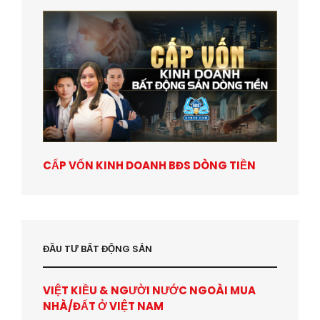
CẤP VỐN KINH DOANH BĐS DÒNG TIỀN
ĐẦU TƯ BẤT ĐỘNG SẢN
VIỆT KIỀU & NGƯỜI NƯỚC NGOÀI MUA
NHÀ/ĐẤT Ở VIỆT NAM