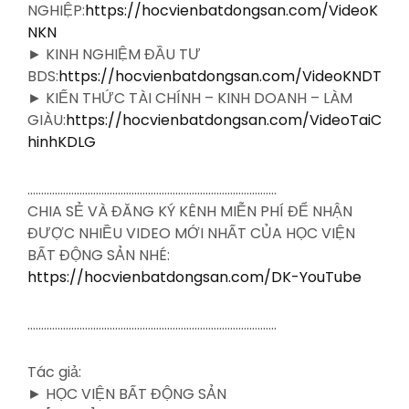
NGHIỆP:
https://hocvienbatdongsan.com/VideoK
NKN
► KINH NGHIỆM ĐẦU TƯ
BDS:
https://hocvienbatdongsan.com/VideoKNDT
► KIẾN THỨC TÀI CHÍNH – KINH DOANH – LÀM
GIÀU:
https://hocvienbatdongsan.com/VideoTaiC
hinhKDLG
……………………………………………………………………………….
CHIA SẺ VÀ ĐĂNG KÝ KÊNH MIỄN PHÍ ĐỂ NHẬN
ĐƯỢC NHIỀU VIDEO MỚI NHẤT CỦA HỌC VIỆN
BẤT ĐỘNG SẢN NHÉ:
https://hocvienbatdongsan.com/DK-YouTube
……………………………………………………………………………….
Tác giả:
► HỌC VIỆN BẤT ĐỘNG SẢN