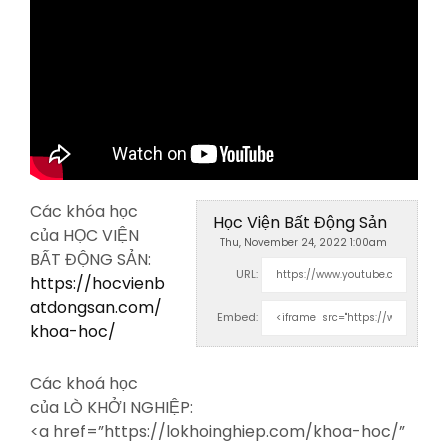
Các khóa học
Học Viện Bất Động Sản
của HỌC VIỆN
Thu, November 24, 2022 1:00am
BẤT ĐỘNG SẢN:
URL:
https://hocvienb
atdongsan.com/
Embed:
khoa-hoc/
Các khoá học
của LÒ KHỞI NGHIỆP:
<a
href=”https://lokhoinghiep.com/khoa-hoc/”