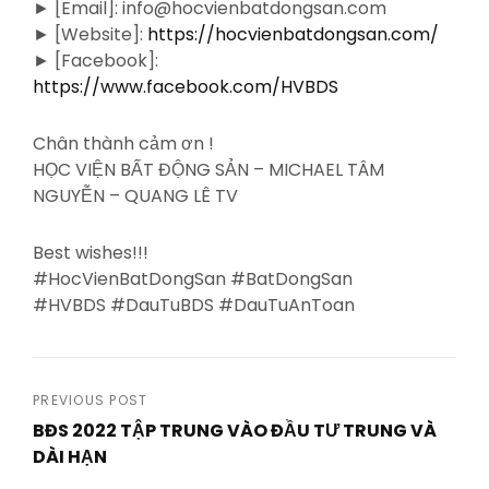
► [Email]: info@hocvienbatdongsan.com
► [Website]:
https://hocvienbatdongsan.com/
► [Facebook]:
https://www.facebook.com/HVBDS
Chân thành cảm ơn !
HỌC VIỆN BẤT ĐỘNG SẢN – MICHAEL TÂM
NGUYỄN – QUANG LÊ TV
Best wishes!!!
#HocVienBatDongSan #BatDongSan
#HVBDS #DauTuBDS #DauTuAnToan
Post
PREVIOUS POST
BĐS 2022 TẬP TRUNG VÀO ĐẦU TƯ TRUNG VÀ
navigation
DÀI HẠN
Previous