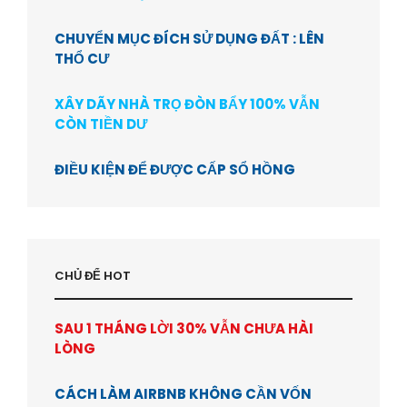
CHUYỂN MỤC ĐÍCH SỬ DỤNG ĐẤT : LÊN
THỔ CƯ
XÂY DÃY NHÀ TRỌ ĐÒN BẨY 100% VẪN
CÒN TIỀN DƯ
ĐIỀU KIỆN ĐỂ ĐƯỢC CẤP SỔ HỒNG
CHỦ ĐỂ HOT
SAU 1 THÁNG LỜI 30% VẪN CHƯA HÀI
LÒNG
CÁCH LÀM AIRBNB KHÔNG CẦN VỐN