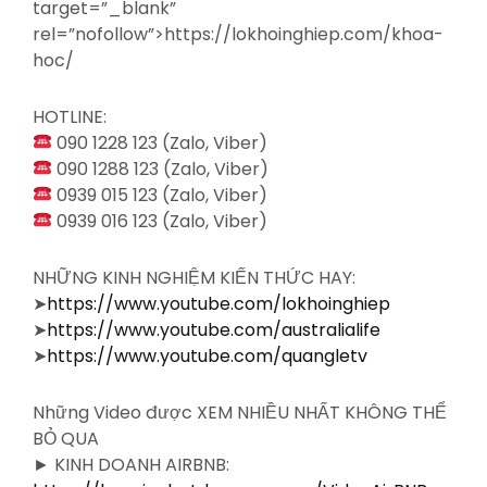
target=”_blank”
rel=”nofollow”>https://lokhoinghiep.com/khoa-
hoc/
HOTLINE:
090 1228 123 (Zalo, Viber)
090 1288 123 (Zalo, Viber)
0939 015 123 (Zalo, Viber)
0939 016 123 (Zalo, Viber)
NHỮNG KINH NGHIỆM KIẾN THỨC HAY:
➤
https://www.youtube.com/lokhoinghiep
➤
https://www.youtube.com/australialife
➤
https://www.youtube.com/quangletv
Những Video được XEM NHIỀU NHẤT KHÔNG THỂ
BỎ QUA
► KINH DOANH AIRBNB: