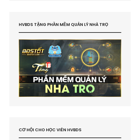
HVBDS TẶNG PHẦN MỀM QUẢN LÝ NHÀ TRỌ
CƠ HỘI CHO HỌC VIÊN HVBDS