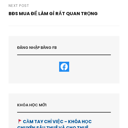
Post
NEXT POST
BĐS MUA ĐỂ LÀM GÌ RẤT QUAN TRỌNG
Next
Post
ĐĂNG NHẬP BẰNG FB
KHÓA HỌC MỚI
CẦM TAY CHỈ VIỆC – KHÓA HỌC
CHUYÊN SÂU THUÊ VÀ CHO THUÊ