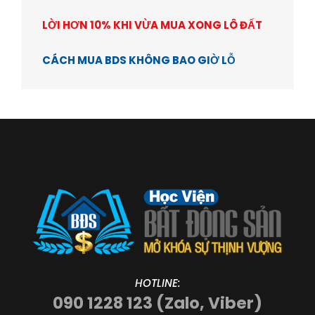
LỜI HƠN 10% KHI VỪA MUA XONG LÔ ĐẤT
CÁCH MUA BDS KHÔNG BAO GIỜ LỖ
HOTLINE:
090 1228 123 (Zalo, Viber)