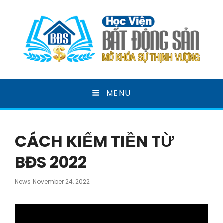
HỌC VIỆN BẤT ĐỘNG
MENU
SẢN
MỞ KHOÁ SỰ THỊNH VƯỢNG
CÁCH KIẾM TIỀN TỪ
BĐS 2022
Posted
News
November 24, 2022
On