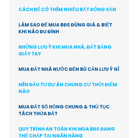
CÁCH ĐỂ CÓ THÊM NHIỀU BẤT ĐỘNG SẢN
LÀM SAO ĐỂ MUA BĐS ĐÚNG GIÁ & BIẾT
KHI NÀO ĐU ĐỈNH
NHỮNG LƯU Ý KHI MUA NHÀ, ĐẤT BẰNG
GIẤY TAY
MUA ĐẤT NHÀ NƯỚC ĐỀN BÙ CẦN LƯU Ý GÌ
NÊN ĐẦU TƯ DỰ ÁN CHUNG CƯ THỜI ĐIỂM
NÀO
MUA ĐẤT SỔ HỒNG CHUNG & THỦ TỤC
TÁCH THỬA ĐẤT
QUY TRÌNH AN TOÀN KHI MUA BĐS ĐANG
THẾ CHẤP TẠI NGÂN HÀNG