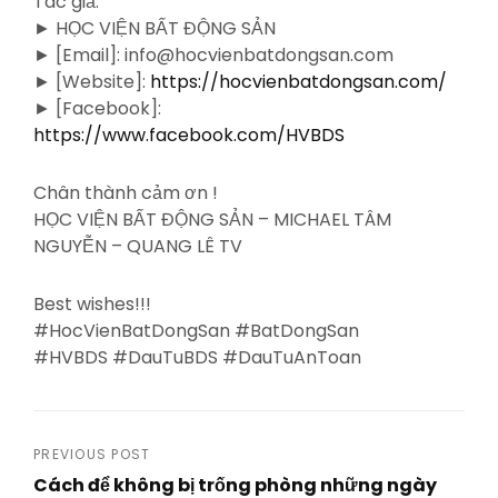
Tác giả:
► HỌC VIỆN BẤT ĐỘNG SẢN
► [Email]: info@hocvienbatdongsan.com
► [Website]:
https://hocvienbatdongsan.com/
► [Facebook]:
https://www.facebook.com/HVBDS
Chân thành cảm ơn !
HỌC VIỆN BẤT ĐỘNG SẢN – MICHAEL TÂM
NGUYỄN – QUANG LÊ TV
Best wishes!!!
#HocVienBatDongSan #BatDongSan
#HVBDS #DauTuBDS #DauTuAnToan
Post
PREVIOUS POST
Cách để không bị trống phòng những ngày