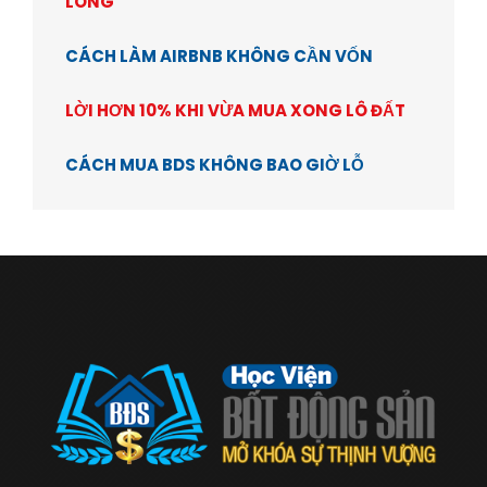
LÒNG
CÁCH LÀM AIRBNB KHÔNG CẦN VỐN
LỜI HƠN 10% KHI VỪA MUA XONG LÔ ĐẤT
CÁCH MUA BDS KHÔNG BAO GIỜ LỖ