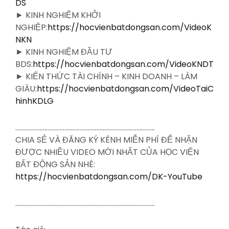
DS
► KINH NGHIỆM KHỞI
NGHIỆP:
https://hocvienbatdongsan.com/VideoK
NKN
► KINH NGHIỆM ĐẦU TƯ
BDS:
https://hocvienbatdongsan.com/VideoKNDT
► KIẾN THỨC TÀI CHÍNH – KINH DOANH – LÀM
GIÀU:
https://hocvienbatdongsan.com/VideoTaiC
hinhKDLG
……………………………………………………………………………….
CHIA SẺ VÀ ĐĂNG KÝ KÊNH MIỄN PHÍ ĐỂ NHẬN
ĐƯỢC NHIỀU VIDEO MỚI NHẤT CỦA HỌC VIỆN
BẤT ĐỘNG SẢN NHÉ:
https://hocvienbatdongsan.com/DK-YouTube
……………………………………………………………………………….