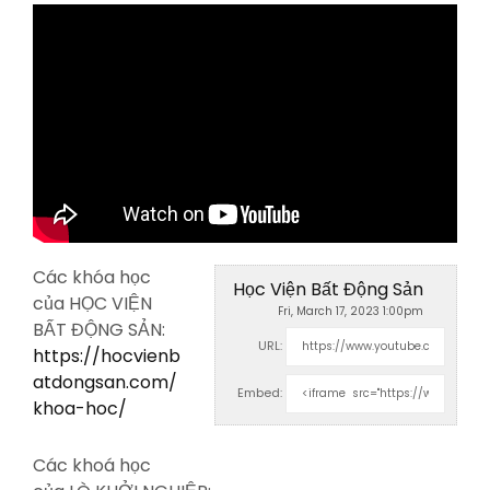
Các khóa học
Học Viện Bất Động Sản
của HỌC VIỆN
Fri, March 17, 2023 1:00pm
BẤT ĐỘNG SẢN:
URL:
https://hocvienb
atdongsan.com/
Embed:
khoa-hoc/
Các khoá học