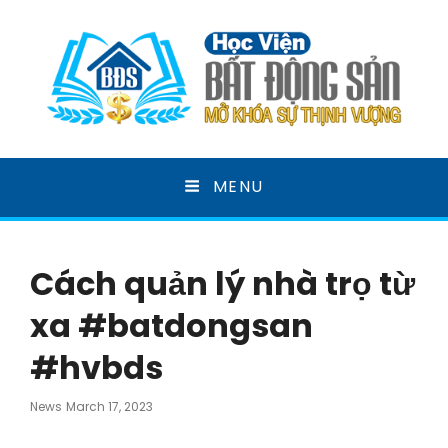
HỌC VIỆN BẤT ĐỘNG
MENU
SẢN
MỞ KHOÁ SỰ THỊNH VƯỢNG
Cách quản lý nhà trọ từ
xa #batdongsan
#hvbds
Posted
News
March 17, 2023
On