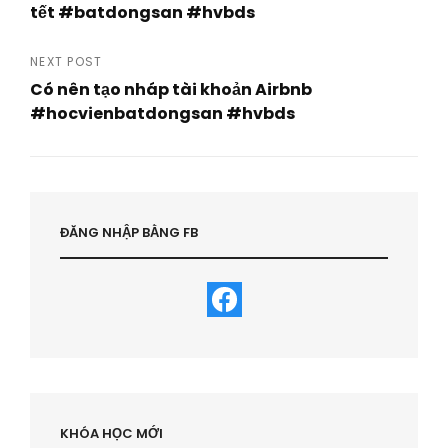
navigation
tết #batdongsan #hvbds
Previous
Post
NEXT POST
Có nên tạo nháp tài khoản Airbnb
#hocvienbatdongsan #hvbds
Next
Post
ĐĂNG NHẬP BẰNG FB
KHÓA HỌC MỚI