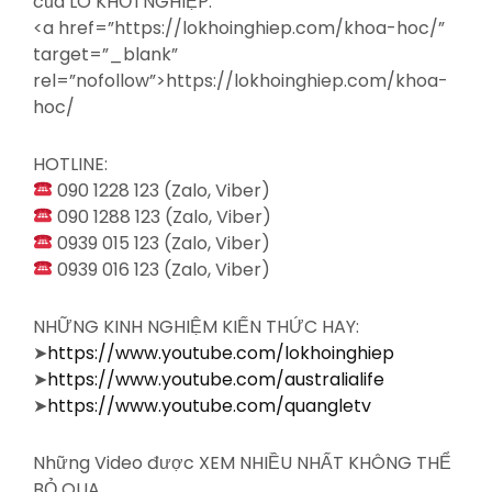
của LÒ KHỞI NGHIỆP:
<a
href=”https://lokhoinghiep.com/khoa-hoc/”
target=”_blank”
rel=”nofollow”>https://lokhoinghiep.com/khoa-
hoc/
HOTLINE:
090 1228 123 (Zalo, Viber)
090 1288 123 (Zalo, Viber)
0939 015 123 (Zalo, Viber)
0939 016 123 (Zalo, Viber)
NHỮNG KINH NGHIỆM KIẾN THỨC HAY:
➤
https://www.youtube.com/lokhoinghiep
➤
https://www.youtube.com/australialife
➤
https://www.youtube.com/quangletv
Những Video được XEM NHIỀU NHẤT KHÔNG THỂ
BỎ QUA