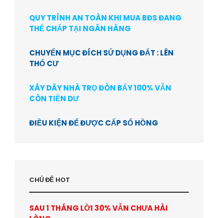
QUY TRÌNH AN TOÀN KHI MUA BĐS ĐANG
THẾ CHẤP TẠI NGÂN HÀNG
CHUYỂN MỤC ĐÍCH SỬ DỤNG ĐẤT : LÊN
THỔ CƯ
XÂY DÃY NHÀ TRỌ ĐÒN BẨY 100% VẪN
CÒN TIỀN DƯ
ĐIỀU KIỆN ĐỂ ĐƯỢC CẤP SỔ HỒNG
CHỦ ĐỂ HOT
SAU 1 THÁNG LỜI 30% VẪN CHƯA HÀI