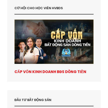
CƠ HỘI CHO HỌC VIÊN HVBDS
CẤP VỐN KINH DOANH BĐS DÒNG TIỀN
ĐẦU TƯ BẤT ĐỘNG SẢN