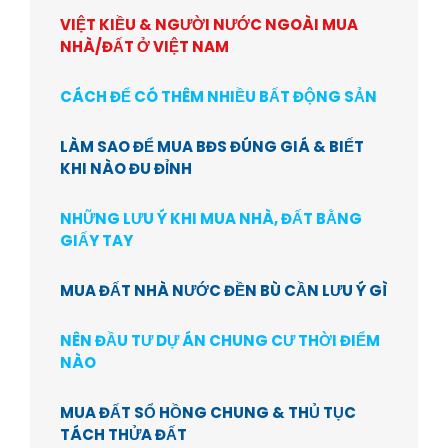
VIỆT KIỀU & NGƯỜI NƯỚC NGOÀI MUA
NHÀ/ĐẤT Ở VIỆT NAM
CÁCH ĐỂ CÓ THÊM NHIỀU BẤT ĐỘNG SẢN
LÀM SAO ĐỂ MUA BĐS ĐÚNG GIÁ & BIẾT
KHI NÀO ĐU ĐỈNH
NHỮNG LƯU Ý KHI MUA NHÀ, ĐẤT BẰNG
GIẤY TAY
MUA ĐẤT NHÀ NƯỚC ĐỀN BÙ CẦN LƯU Ý GÌ
NÊN ĐẦU TƯ DỰ ÁN CHUNG CƯ THỜI ĐIỂM
NÀO
MUA ĐẤT SỔ HỒNG CHUNG & THỦ TỤC
TÁCH THỬA ĐẤT