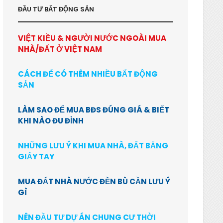
ĐẦU TƯ BẤT ĐỘNG SẢN
VIỆT KIỀU & NGƯỜI NƯỚC NGOÀI MUA
NHÀ/ĐẤT Ở VIỆT NAM
CÁCH ĐỂ CÓ THÊM NHIỀU BẤT ĐỘNG
SẢN
LÀM SAO ĐỂ MUA BĐS ĐÚNG GIÁ & BIẾT
KHI NÀO ĐU ĐỈNH
NHỮNG LƯU Ý KHI MUA NHÀ, ĐẤT BẰNG
GIẤY TAY
MUA ĐẤT NHÀ NƯỚC ĐỀN BÙ CẦN LƯU Ý
GÌ
NÊN ĐẦU TƯ DỰ ÁN CHUNG CƯ THỜI