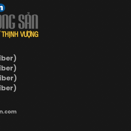
iber)
iber)
Viber)
iber)
n.com