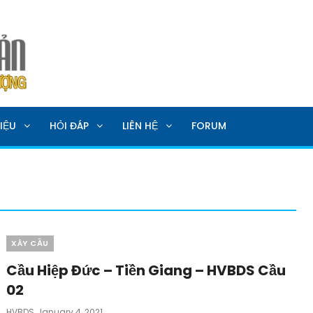
SẢN
IỆU
HỎI ĐÁP
LIÊN HỆ
FORUM
Categories
XÂY CẦU
Cầu Hiệp Đức – Tiền Giang – HVBDS Cầu
02
Posted
HVBDS
January 4, 2021