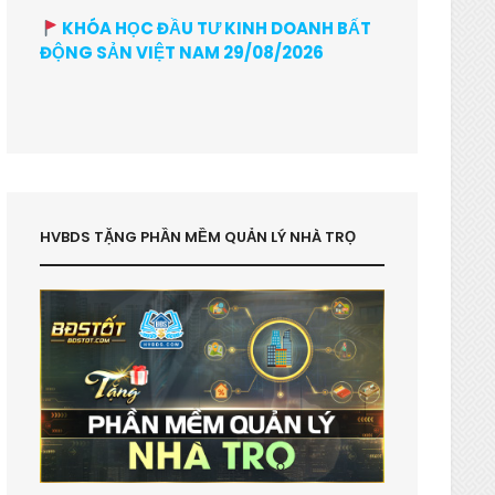
KHÓA HỌC ĐẦU TƯ KINH DOANH BẤT
ĐỘNG SẢN VIỆT NAM 29/08/2026
HVBDS TẶNG PHẦN MỀM QUẢN LÝ NHÀ TRỌ