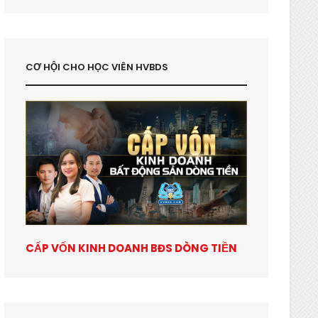
CƠ HỘI CHO HỌC VIÊN HVBDS
CẤP VỐN KINH DOANH BĐS DÒNG TIỀN