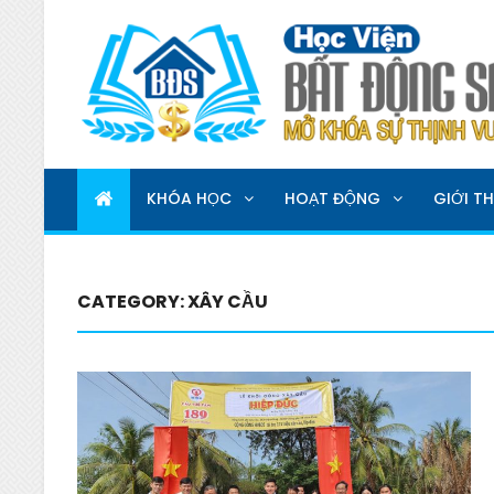
HỌC VIỆN BẤT ĐỘNG 
MỞ KHOÁ SỰ THỊNH VƯỢNG
KHÓA HỌC
HOẠT ĐỘNG
GIỚI TH
CATEGORY:
XÂY CẦU