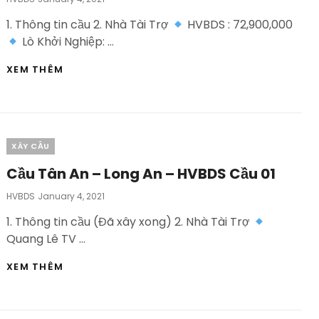
On
1. Thông tin cầu 2. Nhà Tài Trợ
HVBDS : 72,900,000
Lò Khởi Nghiệp: …
CẦU
XEM THÊM
HIỆP
ĐỨC
–
TIỀN
GIANG
Categories
XÂY CẦU
–
HVBDS
Cầu Tân An – Long An – HVBDS Cầu 01
CẦU
02
Posted
HVBDS
January 4, 2021
On
1. Thông tin cầu (Đã xây xong) 2. Nhà Tài Trợ
Quang Lê TV …
CẦU
XEM THÊM
TÂN
AN
–
LONG