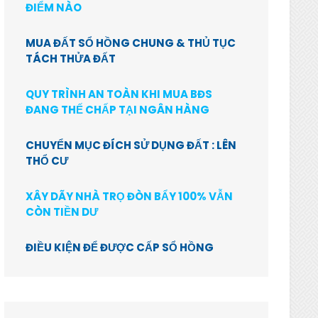
ĐIỂM NÀO
MUA ĐẤT SỔ HỒNG CHUNG & THỦ TỤC
TÁCH THỬA ĐẤT
QUY TRÌNH AN TOÀN KHI MUA BĐS
ĐANG THẾ CHẤP TẠI NGÂN HÀNG
CHUYỂN MỤC ĐÍCH SỬ DỤNG ĐẤT : LÊN
THỔ CƯ
XÂY DÃY NHÀ TRỌ ĐÒN BẨY 100% VẪN
CÒN TIỀN DƯ
ĐIỀU KIỆN ĐỂ ĐƯỢC CẤP SỔ HỒNG