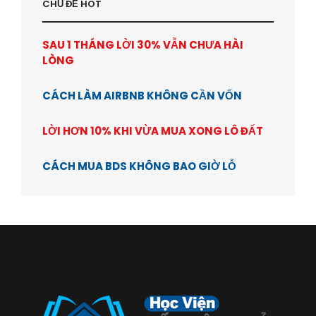
CHỦ ĐỂ HOT
SAU 1 THÁNG LỜI 30% VẪN CHƯA HÀI
LÒNG
CÁCH LÀM AIRBNB KHÔNG CẦN VỐN
LỜI HƠN 10% KHI VỪA MUA XONG LÔ ĐẤT
CÁCH MUA BDS KHÔNG BAO GIỜ LỖ