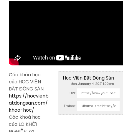
Các khóa học
Học Viện Bất Động Sản
của HỌC VIỆN
Mon, January 4, 2021 1:00pm
BẤT ĐỘNG SẢN:
URL:
https://hocvienb
atdongsan.com/
Embed:
khoa-hoc/
Các khoá học
của LÒ KHỞI
NGHIỆP: <a