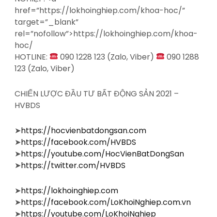
href=”https://lokhoinghiep.com/khoa-hoc/”
target=”_blank”
rel=”nofollow”>https://lokhoinghiep.com/khoa-
hoc/
HOTLINE:
090 1228 123 (Zalo, Viber)
090 1288
123 (Zalo, Viber)
CHIẾN LƯỢC ĐẦU TƯ BẤT ĐỘNG SẢN 2021 –
HVBDS
➤
https://hocvienbatdongsan.com
➤
https://facebook.com/HVBDS
➤
https://youtube.com/HocVienBatDongSan
➤
https://twitter.com/HVBDS
➤
https://lokhoinghiep.com
➤
https://facebook.com/LoKhoiNghiep.com.vn
➤
https://youtube.com/LoKhoiNghiep