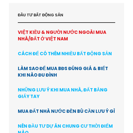
ĐẦU TƯ BẤT ĐỘNG SẢN
VIỆT KIỀU & NGƯỜI NƯỚC NGOÀI MUA
NHÀ/ĐẤT Ở VIỆT NAM
CÁCH ĐỂ CÓ THÊM NHIỀU BẤT ĐỘNG SẢN
LÀM SAO ĐỂ MUA BĐS ĐÚNG GIÁ & BIẾT
KHI NÀO ĐU ĐỈNH
NHỮNG LƯU Ý KHI MUA NHÀ, ĐẤT BẰNG
GIẤY TAY
MUA ĐẤT NHÀ NƯỚC ĐỀN BÙ CẦN LƯU Ý GÌ
NÊN ĐẦU TƯ DỰ ÁN CHUNG CƯ THỜI ĐIỂM
NÀO