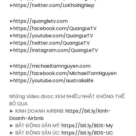
➤
https://twitter.com/LoKhoiNghiep
➤
https://quangletv.com
➤
https://facebook.com/QuangLeTV
➤
https://youtube.com/QuangLeTV
➤
https://twitter.com/QuangLeTV
➤
https://instagram.com/QuangLeTV
➤
https://michaeltamnguyen.com
➤
https://facebook.com/MichaelTamNguyen
➤
https://youtube.com/australialife
Những Video được XEM NHIỀU NHẤT KHÔNG THỂ
BỎ QUA
► KINH DOANH AIRBNB:
https://bit.ly/Kinh-
Doanh-Airbnb
► BẤT ĐỘNG SẢN MỸ:
https://bit.ly/BDS-My
► BẤT ĐỘNG SẢN ÚC:
https://bit.ly/BDS-UC