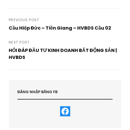
Post
PREVIOUS POST
Cầu Hiệp Đức – Tiền Giang – HVBDS Cầu 02
navigation
Previous
Post
NEXT POST
HỎI ĐÁP ĐẦU TƯ KINH DOANH BẤT ĐỘNG SẢN |
HVBDS
Next
Post
ĐĂNG NHẬP BẰNG FB