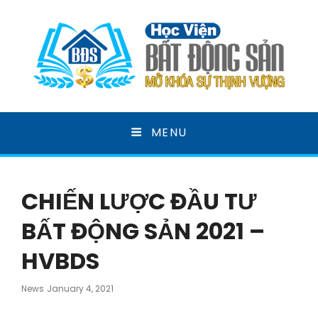
HỌC VIỆN BẤT ĐỘNG
MENU
SẢN
MỞ KHOÁ SỰ THỊNH VƯỢNG
CHIẾN LƯỢC ĐẦU TƯ
BẤT ĐỘNG SẢN 2021 –
HVBDS
Posted
News
January 4, 2021
On