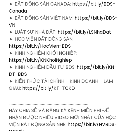
► BẤT ĐỘNG SẢN CANADA:
https://bit.ly/BDS-
Canada
► BẤT ĐỘNG SẢN VIỆT NAM:
https://bit.ly/BDS-
VN
► LUẬT SƯ NHÀ ĐẤT:
https://bit.ly/LSNhaDat
► HỌC VIỆN BẤT ĐỘNG SẢN:
https://bit.ly/HocVien-BDS
► KINH NGHIỆM KHỞI NGHIỆP:
https://bit.ly/KNKhoiNghiep
► KINH NGHIỆM ĐẦU TƯ BDS:
https://bit.ly/KN-
DT-BDS
► KIẾN THỨC TÀI CHÍNH – KINH DOANH – LÀM
GIÀU:
https://bit.ly/KT-TCKD
……………………………………………………………………………….
HÃY CHIA SẺ VÀ ĐĂNG KÝ KÊNH MIỄN PHÍ ĐỂ
NHẬN ĐƯỢC NHIỀU VIDEO MỚI NHẤT CỦA HỌC
VIỆN BẤT ĐỘNG SẢN NHÉ:
https://bit.ly/HVBDS-