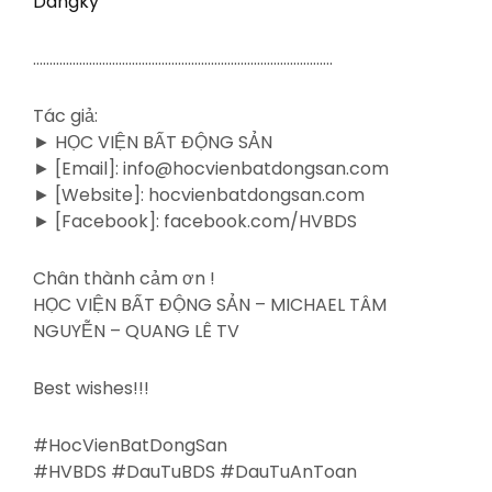
Dangky
……………………………………………………………………………….
Tác giả:
► HỌC VIỆN BẤT ĐỘNG SẢN
► [Email]: info@hocvienbatdongsan.com
► [Website]: hocvienbatdongsan.com
► [Facebook]: facebook.com/HVBDS
Chân thành cảm ơn !
HỌC VIỆN BẤT ĐỘNG SẢN – MICHAEL TÂM
NGUYỄN – QUANG LÊ TV
Best wishes!!!
#HocVienBatDongSan
#HVBDS #DauTuBDS #DauTuAnToan