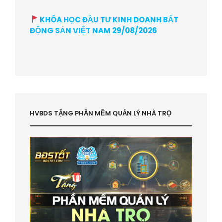
KHÓA HỌC ĐẦU TƯ KINH DOANH BẤT
ĐỘNG SẢN VIỆT NAM 29/08/2026
HVBDS TẶNG PHẦN MỀM QUẢN LÝ NHÀ TRỌ