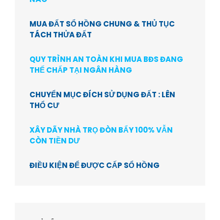
MUA ĐẤT SỔ HỒNG CHUNG & THỦ TỤC
TÁCH THỬA ĐẤT
QUY TRÌNH AN TOÀN KHI MUA BĐS ĐANG
THẾ CHẤP TẠI NGÂN HÀNG
CHUYỂN MỤC ĐÍCH SỬ DỤNG ĐẤT : LÊN
THỔ CƯ
XÂY DÃY NHÀ TRỌ ĐÒN BẨY 100% VẪN
CÒN TIỀN DƯ
ĐIỀU KIỆN ĐỂ ĐƯỢC CẤP SỔ HỒNG