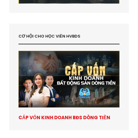
CƠ HỘI CHO HỌC VIÊN HVBDS
CẤP VỐN KINH DOANH BĐS DÒNG TIỀN