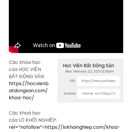
Các khóa học
Học Viện Bất Động Sản
của HỌC VIỆN
Mon, February 22, 2021 12:30pm
BẤT ĐỘNG SẢN:
URL:
https://hocvienb
atdongsan.com/
Embed:
khoa-hoc/
Các khoá học
của LÒ KHỞI NGHIỆP:
rel=”nofollow”>https://lokhoinghiep.com/khoa-