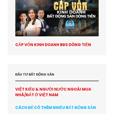
CẤP VỐN KINH DOANH BĐS DÒNG TIỀN
ĐẦU TƯ BẤT ĐỘNG SẢN
VIỆT KIỀU & NGƯỜI NƯỚC NGOÀI MUA
NHÀ/ĐẤT Ở VIỆT NAM
CÁCH ĐỂ CÓ THÊM NHIỀU BẤT ĐỘNG SẢN