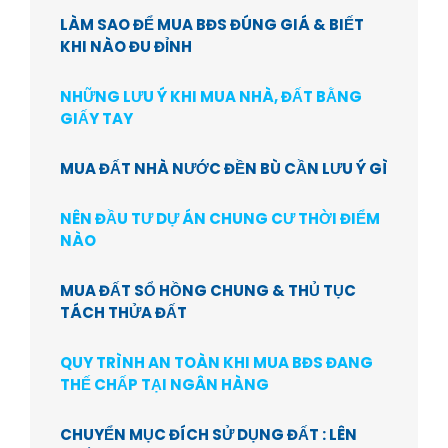
LÀM SAO ĐỂ MUA BĐS ĐÚNG GIÁ & BIẾT
KHI NÀO ĐU ĐỈNH
NHỮNG LƯU Ý KHI MUA NHÀ, ĐẤT BẰNG
GIẤY TAY
MUA ĐẤT NHÀ NƯỚC ĐỀN BÙ CẦN LƯU Ý GÌ
NÊN ĐẦU TƯ DỰ ÁN CHUNG CƯ THỜI ĐIỂM
NÀO
MUA ĐẤT SỔ HỒNG CHUNG & THỦ TỤC
TÁCH THỬA ĐẤT
QUY TRÌNH AN TOÀN KHI MUA BĐS ĐANG
THẾ CHẤP TẠI NGÂN HÀNG
CHUYỂN MỤC ĐÍCH SỬ DỤNG ĐẤT : LÊN