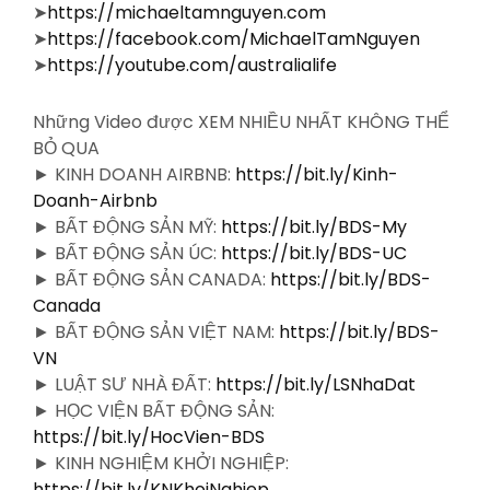
➤
https://michaeltamnguyen.com
➤
https://facebook.com/MichaelTamNguyen
➤
https://youtube.com/australialife
Những Video được XEM NHIỀU NHẤT KHÔNG THỂ
BỎ QUA
► KINH DOANH AIRBNB:
https://bit.ly/Kinh-
Doanh-Airbnb
► BẤT ĐỘNG SẢN MỸ:
https://bit.ly/BDS-My
► BẤT ĐỘNG SẢN ÚC:
https://bit.ly/BDS-UC
► BẤT ĐỘNG SẢN CANADA:
https://bit.ly/BDS-
Canada
► BẤT ĐỘNG SẢN VIỆT NAM:
https://bit.ly/BDS-
VN
► LUẬT SƯ NHÀ ĐẤT:
https://bit.ly/LSNhaDat
► HỌC VIỆN BẤT ĐỘNG SẢN:
https://bit.ly/HocVien-BDS
► KINH NGHIỆM KHỞI NGHIỆP:
https://bit.ly/KNKhoiNghiep