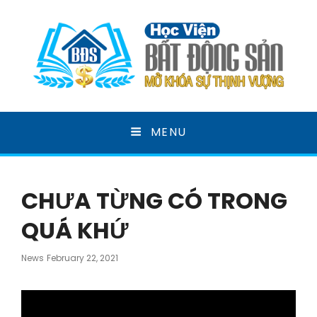
HỌC VIỆN BẤT ĐỘNG
MENU
SẢN
MỞ KHOÁ SỰ THỊNH VƯỢNG
CHƯA TỪNG CÓ TRONG
QUÁ KHỨ
Posted
News
February 22, 2021
On