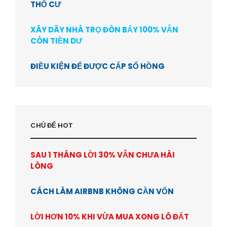
THỔ CƯ
XÂY DÃY NHÀ TRỌ ĐÒN BẨY 100% VẪN
CÒN TIỀN DƯ
ĐIỀU KIỆN ĐỂ ĐƯỢC CẤP SỔ HỒNG
CHỦ ĐỂ HOT
SAU 1 THÁNG LỜI 30% VẪN CHƯA HÀI
LÒNG
CÁCH LÀM AIRBNB KHÔNG CẦN VỐN
LỜI HƠN 10% KHI VỪA MUA XONG LÔ ĐẤT