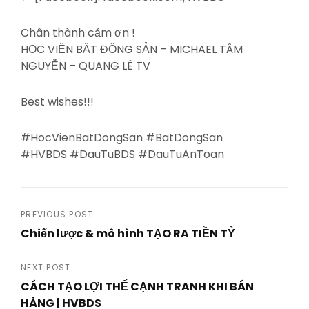
Chân thành cảm ơn !
HỌC VIỆN BẤT ĐỘNG SẢN – MICHAEL TÂM
NGUYỄN – QUANG LÊ TV
Best wishes!!!
#HocVienBatDongSan #BatDongSan
#HVBDS #DauTuBDS #DauTuAnToan
Post
PREVIOUS POST
Chiến lược & mô hình TẠO RA TIỀN TỶ
navigation
Previous
Post
NEXT POST
CÁCH TẠO LỢI THẾ CẠNH TRANH KHI BÁN
HÀNG | HVBDS