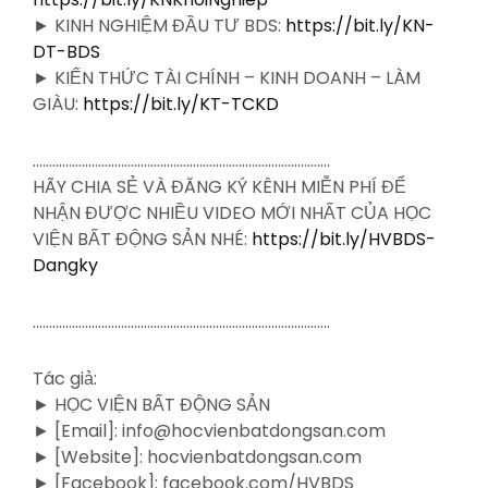
► KINH NGHIỆM ĐẦU TƯ BDS:
https://bit.ly/KN-
DT-BDS
► KIẾN THỨC TÀI CHÍNH – KINH DOANH – LÀM
GIÀU:
https://bit.ly/KT-TCKD
……………………………………………………………………………….
HÃY CHIA SẺ VÀ ĐĂNG KÝ KÊNH MIỄN PHÍ ĐỂ
NHẬN ĐƯỢC NHIỀU VIDEO MỚI NHẤT CỦA HỌC
VIỆN BẤT ĐỘNG SẢN NHÉ:
https://bit.ly/HVBDS-
Dangky
……………………………………………………………………………….
Tác giả:
► HỌC VIỆN BẤT ĐỘNG SẢN
► [Email]: info@hocvienbatdongsan.com
► [Website]: hocvienbatdongsan.com
► [Facebook]: facebook.com/HVBDS