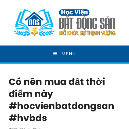
HỌC VIỆN BẤT ĐỘNG
MENU
SẢN
MỞ KHOÁ SỰ THỊNH VƯỢNG
Có nên mua đất thời
điểm này
#hocvienbatdongsan
#hvbds
Posted