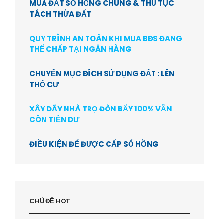
MUA ĐẤT SỔ HỒNG CHUNG & THỦ TỤC
TÁCH THỬA ĐẤT
QUY TRÌNH AN TOÀN KHI MUA BĐS ĐANG
THẾ CHẤP TẠI NGÂN HÀNG
CHUYỂN MỤC ĐÍCH SỬ DỤNG ĐẤT : LÊN
THỔ CƯ
XÂY DÃY NHÀ TRỌ ĐÒN BẨY 100% VẪN
CÒN TIỀN DƯ
ĐIỀU KIỆN ĐỂ ĐƯỢC CẤP SỔ HỒNG
CHỦ ĐỂ HOT