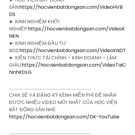
SẢN:
https://hocvienbatdongsan.com/VideoHVB
DS
► KINH NGHIỆM KHỞI
NGHIỆP:
https://hocvienbatdongsan.com/VideoK
NKN
► KINH NGHIỆM ĐẦU TƯ
BDS:
https://hocvienbatdongsan.com/VideoKNDT
► KIẾN THỨC TÀI CHÍNH – KINH DOANH – LÀM
GIÀU:
https://hocvienbatdongsan.com/VideoTaiC
hinhKDLG
……………………………………………………………………………….
CHIA SẺ VÀ ĐĂNG KÝ KÊNH MIỄN PHÍ ĐỂ NHẬN
ĐƯỢC NHIỀU VIDEO MỚI NHẤT CỦA HỌC VIỆN
BẤT ĐỘNG SẢN NHÉ:
https://hocvienbatdongsan.com/DK-YouTube
……………………………………………………………………………….