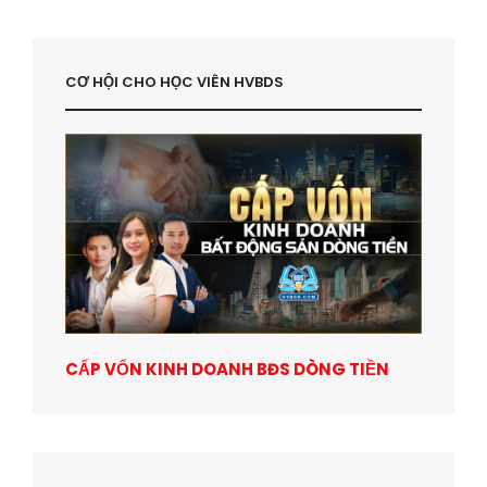
CƠ HỘI CHO HỌC VIÊN HVBDS
CẤP VỐN KINH DOANH BĐS DÒNG TIỀN