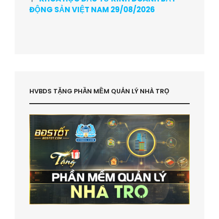
ĐỘNG SẢN VIỆT NAM 29/08/2026
HVBDS TẶNG PHẦN MỀM QUẢN LÝ NHÀ TRỌ