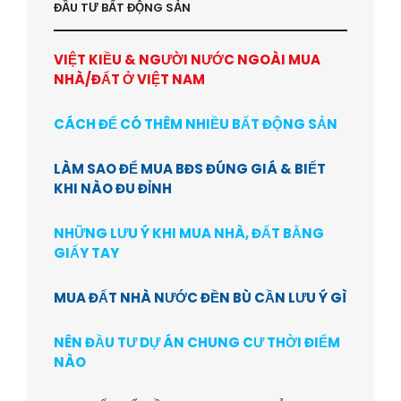
ĐẦU TƯ BẤT ĐỘNG SẢN
VIỆT KIỀU & NGƯỜI NƯỚC NGOÀI MUA
NHÀ/ĐẤT Ở VIỆT NAM
CÁCH ĐỂ CÓ THÊM NHIỀU BẤT ĐỘNG SẢN
LÀM SAO ĐỂ MUA BĐS ĐÚNG GIÁ & BIẾT
KHI NÀO ĐU ĐỈNH
NHỮNG LƯU Ý KHI MUA NHÀ, ĐẤT BẰNG
GIẤY TAY
MUA ĐẤT NHÀ NƯỚC ĐỀN BÙ CẦN LƯU Ý GÌ
NÊN ĐẦU TƯ DỰ ÁN CHUNG CƯ THỜI ĐIỂM
NÀO