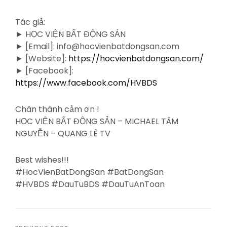
Tác giả:
► HỌC VIỆN BẤT ĐỘNG SẢN
► [Email]: info@hocvienbatdongsan.com
► [Website]:
https://hocvienbatdongsan.com/
► [Facebook]:
https://www.facebook.com/HVBDS
Chân thành cảm ơn !
HỌC VIỆN BẤT ĐỘNG SẢN – MICHAEL TÂM
NGUYỄN – QUANG LÊ TV
Best wishes!!!
#HocVienBatDongSan #BatDongSan
#HVBDS #DauTuBDS #DauTuAnToan