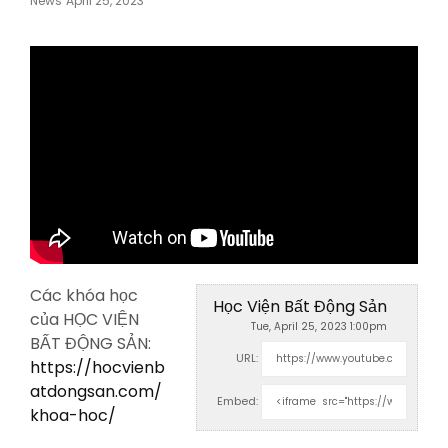
News
April 25, 2023
On
Các khóa học
Học Viện Bất Động Sản
của HỌC VIỆN
Tue, April 25, 2023 1:00pm
BẤT ĐỘNG SẢN:
URL:
https://hocvienb
atdongsan.com/
Embed:
khoa-hoc/