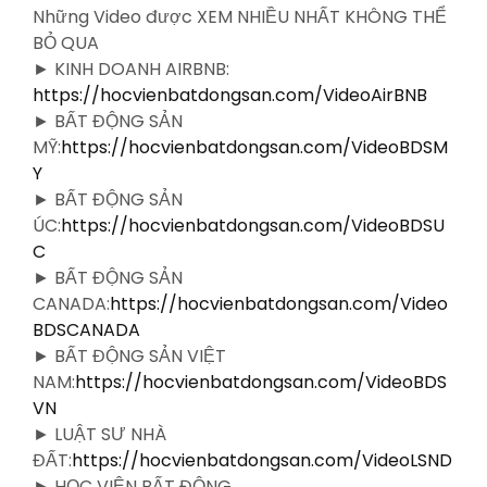
Những Video được XEM NHIỀU NHẤT KHÔNG THỂ
BỎ QUA
► KINH DOANH AIRBNB:
https://hocvienbatdongsan.com/VideoAirBNB
► BẤT ĐỘNG SẢN
MỸ:
https://hocvienbatdongsan.com/VideoBDSM
Y
► BẤT ĐỘNG SẢN
ÚC:
https://hocvienbatdongsan.com/VideoBDSU
C
► BẤT ĐỘNG SẢN
CANADA:
https://hocvienbatdongsan.com/Video
BDSCANADA
► BẤT ĐỘNG SẢN VIỆT
NAM:
https://hocvienbatdongsan.com/VideoBDS
VN
► LUẬT SƯ NHÀ
ĐẤT:
https://hocvienbatdongsan.com/VideoLSND
► HỌC VIỆN BẤT ĐỘNG