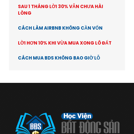
SAU 1 THÁNG LỜI 30% VẪN CHƯA HÀI
LÒNG
CÁCH LÀM AIRBNB KHÔNG CẦN VỐN
LỜI HƠN 10% KHI VỪA MUA XONG LÔ ĐẤT
CÁCH MUA BDS KHÔNG BAO GIỜ LỖ