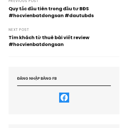
Post
PREVIOUS POST
Quy tắc đầu tiên trong đầu tư BĐS
navigation
#hocvienbatdongsan #dautubds
Previous
Post
NEXT POST
Tìm khách từ thuê bài viết review
#hocvienbatdongsan
Next
Post
ĐĂNG NHẬP BẰNG FB