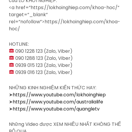
của LÒ KHỞI NGHIỆP:
<a
href=”https://lokhoinghiep.com/khoa-hoc/”
target=”_blank”
rel=”nofollow”>https://lokhoinghiep.com/khoa-
hoc/
HOTLINE:
090 1228 123 (Zalo, Viber)
090 1288 123 (Zalo, Viber)
0939 015 123 (Zalo, Viber)
0939 016 123 (Zalo, Viber)
NHỮNG KINH NGHIỆM KIẾN THỨC HAY:
➤
https://www.youtube.com/lokhoinghiep
➤
https://www.youtube.com/australialife
➤
https://www.youtube.com/quangletv
Những Video được XEM NHIỀU NHẤT KHÔNG THỂ
BỎ QUA