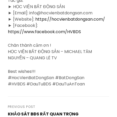
Tác giả:
► HỌC VIỆN BẤT ĐỘNG SẢN
► [Email]: info@hocvienbatdongsan.com
► [Website]:
https://hocvienbatdongsan.com/
► [Facebook]:
https://www.facebook.com/HVBDS
Chân thành cảm ơn !
HỌC VIỆN BẤT ĐỘNG SẢN – MICHAEL TÂM
NGUYỄN – QUANG LÊ TV
Best wishes!!!
#HocVienBatDongSan #BatDongSan
#HVBDS #DauTuBDS #DauTuAnToan
Post
PREVIOUS POST
KHẢO SÁT BĐS RẤT QUAN TRỌNG