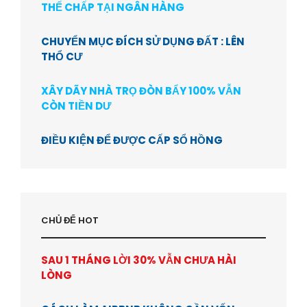
THẾ CHẤP TẠI NGÂN HÀNG
CHUYỂN MỤC ĐÍCH SỬ DỤNG ĐẤT : LÊN
THỔ CƯ
XÂY DÃY NHÀ TRỌ ĐÒN BẨY 100% VẪN
CÒN TIỀN DƯ
ĐIỀU KIỆN ĐỂ ĐƯỢC CẤP SỔ HỒNG
CHỦ ĐỂ HOT
SAU 1 THÁNG LỜI 30% VẪN CHƯA HÀI
LÒNG