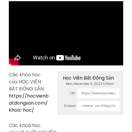
Các khóa học
Học Viện Bất Động Sản
của HỌC VIỆN
Mon, December 5, 2022 1:00am
BẤT ĐỘNG SẢN:
URL:
https://hocvienb
atdongsan.com/
Embed:
khoa-hoc/
Các khoá học