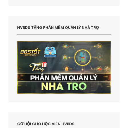
HVBDS TẶNG PHẦN MỀM QUẢN LÝ NHÀ TRỌ
CƠ HỘI CHO HỌC VIÊN HVBDS