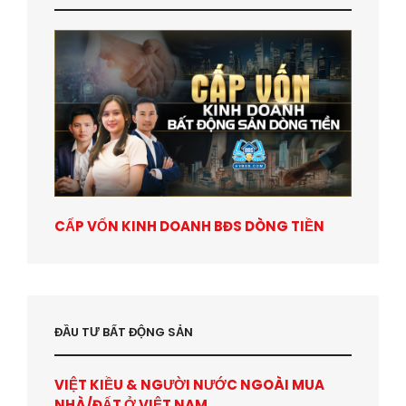
CẤP VỐN KINH DOANH BĐS DÒNG TIỀN
ĐẦU TƯ BẤT ĐỘNG SẢN
VIỆT KIỀU & NGƯỜI NƯỚC NGOÀI MUA
NHÀ/ĐẤT Ở VIỆT NAM