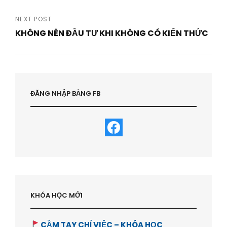
navigation
Previous
Post
NEXT POST
KHÔNG NÊN ĐẦU TƯ KHI KHÔNG CÓ KIẾN THỨC
Next
Post
ĐĂNG NHẬP BẰNG FB
KHÓA HỌC MỚI
CẦM TAY CHỈ VIỆC – KHÓA HỌC