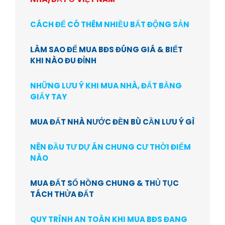
CÁCH ĐỂ CÓ THÊM NHIỀU BẤT ĐỘNG SẢN
LÀM SAO ĐỂ MUA BĐS ĐÚNG GIÁ & BIẾT
KHI NÀO ĐU ĐỈNH
NHỮNG LƯU Ý KHI MUA NHÀ, ĐẤT BẰNG
GIẤY TAY
MUA ĐẤT NHÀ NƯỚC ĐỀN BÙ CẦN LƯU Ý GÌ
NÊN ĐẦU TƯ DỰ ÁN CHUNG CƯ THỜI ĐIỂM
NÀO
MUA ĐẤT SỔ HỒNG CHUNG & THỦ TỤC
TÁCH THỬA ĐẤT
QUY TRÌNH AN TOÀN KHI MUA BĐS ĐANG