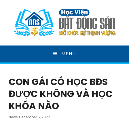
HỌC VIỆN BẤT ĐỘNG
MENU
SẢN
MỞ KHOÁ SỰ THỊNH VƯỢNG
CON GÁI CÓ HỌC BĐS
ĐƯỢC KHÔNG VÀ HỌC
KHÓA NÀO
Posted
News
December 5, 2022
On