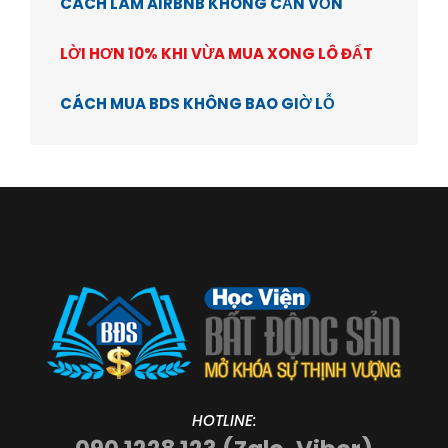
CÁCH LÀM AIRBNB KHÔNG CẦN VỐN
LỜI HƠN 10% KHI VỪA MUA XONG LÔ ĐẤT
CÁCH MUA BDS KHÔNG BAO GIỜ LỖ
HOTLINE: