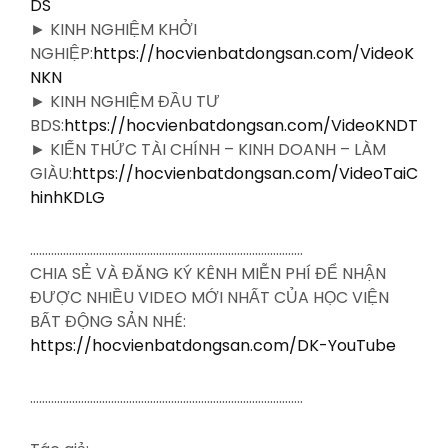
DS
► KINH NGHIỆM KHỞI
NGHIỆP:
https://hocvienbatdongsan.com/VideoK
NKN
► KINH NGHIỆM ĐẦU TƯ
BDS:
https://hocvienbatdongsan.com/VideoKNDT
► KIẾN THỨC TÀI CHÍNH – KINH DOANH – LÀM
GIÀU:
https://hocvienbatdongsan.com/VideoTaiC
hinhKDLG
……………………………………………………………………………….
CHIA SẺ VÀ ĐĂNG KÝ KÊNH MIỄN PHÍ ĐỂ NHẬN
ĐƯỢC NHIỀU VIDEO MỚI NHẤT CỦA HỌC VIỆN
BẤT ĐỘNG SẢN NHÉ:
https://hocvienbatdongsan.com/DK-YouTube
……………………………………………………………………………….