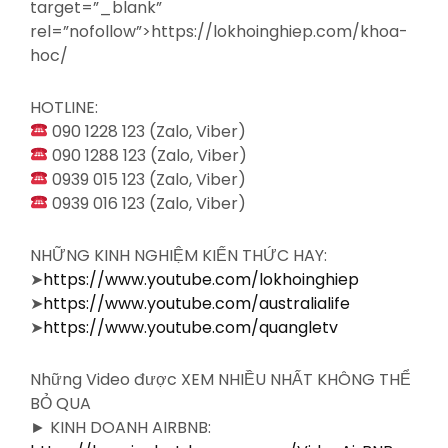
target=”_blank”
rel=”nofollow”>https://lokhoinghiep.com/khoa-
hoc/
HOTLINE:
090 1228 123 (Zalo, Viber)
090 1288 123 (Zalo, Viber)
0939 015 123 (Zalo, Viber)
0939 016 123 (Zalo, Viber)
NHỮNG KINH NGHIỆM KIẾN THỨC HAY:
➤
https://www.youtube.com/lokhoinghiep
➤
https://www.youtube.com/australialife
➤
https://www.youtube.com/quangletv
Những Video được XEM NHIỀU NHẤT KHÔNG THỂ
BỎ QUA
► KINH DOANH AIRBNB: