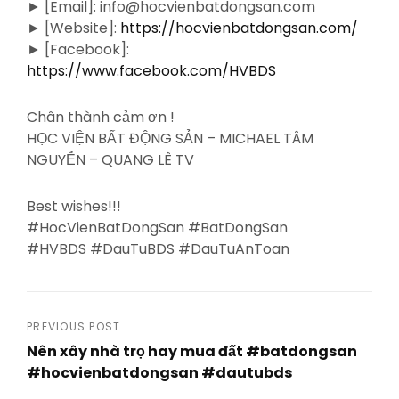
► [Email]: info@hocvienbatdongsan.com
► [Website]:
https://hocvienbatdongsan.com/
► [Facebook]:
https://www.facebook.com/HVBDS
Chân thành cảm ơn !
HỌC VIỆN BẤT ĐỘNG SẢN – MICHAEL TÂM
NGUYỄN – QUANG LÊ TV
Best wishes!!!
#HocVienBatDongSan #BatDongSan
#HVBDS #DauTuBDS #DauTuAnToan
Post
PREVIOUS POST
Nên xây nhà trọ hay mua đất #batdongsan
navigation
#hocvienbatdongsan #dautubds
Previous