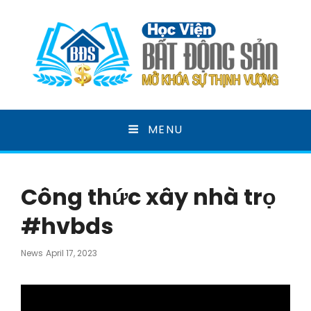
HỌC VIỆN BẤT ĐỘNG
MENU
SẢN
MỞ KHOÁ SỰ THỊNH VƯỢNG
Công thức xây nhà trọ
#hvbds
Posted
News
April 17, 2023
On