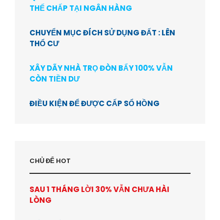
THẾ CHẤP TẠI NGÂN HÀNG
CHUYỂN MỤC ĐÍCH SỬ DỤNG ĐẤT : LÊN
THỔ CƯ
XÂY DÃY NHÀ TRỌ ĐÒN BẨY 100% VẪN
CÒN TIỀN DƯ
ĐIỀU KIỆN ĐỂ ĐƯỢC CẤP SỔ HỒNG
CHỦ ĐỂ HOT
SAU 1 THÁNG LỜI 30% VẪN CHƯA HÀI
LÒNG