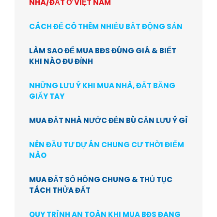
NHÀ/ĐẤT Ở VIỆT NAM
CÁCH ĐỂ CÓ THÊM NHIỀU BẤT ĐỘNG SẢN
LÀM SAO ĐỂ MUA BĐS ĐÚNG GIÁ & BIẾT
KHI NÀO ĐU ĐỈNH
NHỮNG LƯU Ý KHI MUA NHÀ, ĐẤT BẰNG
GIẤY TAY
MUA ĐẤT NHÀ NƯỚC ĐỀN BÙ CẦN LƯU Ý GÌ
NÊN ĐẦU TƯ DỰ ÁN CHUNG CƯ THỜI ĐIỂM
NÀO
MUA ĐẤT SỔ HỒNG CHUNG & THỦ TỤC
TÁCH THỬA ĐẤT
QUY TRÌNH AN TOÀN KHI MUA BĐS ĐANG