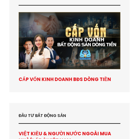
CẤP VỐN KINH DOANH BĐS DÒNG TIỀN
ĐẦU TƯ BẤT ĐỘNG SẢN
VIỆT KIỀU & NGƯỜI NƯỚC NGOÀI MUA