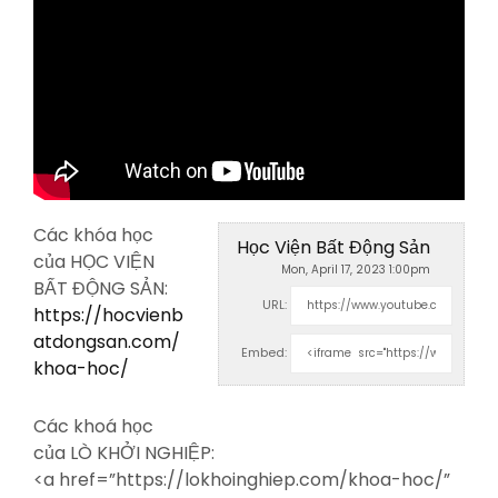
Các khóa học
Học Viện Bất Động Sản
của HỌC VIỆN
Mon, April 17, 2023 1:00pm
BẤT ĐỘNG SẢN:
URL:
https://hocvienb
atdongsan.com/
Embed:
khoa-hoc/
Các khoá học
của LÒ KHỞI NGHIỆP:
<a
href=”https://lokhoinghiep.com/khoa-hoc/”