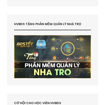
HVBDS TẶNG PHẦN MỀM QUẢN LÝ NHÀ TRỌ
CƠ HỘI CHO HỌC VIÊN HVBDS