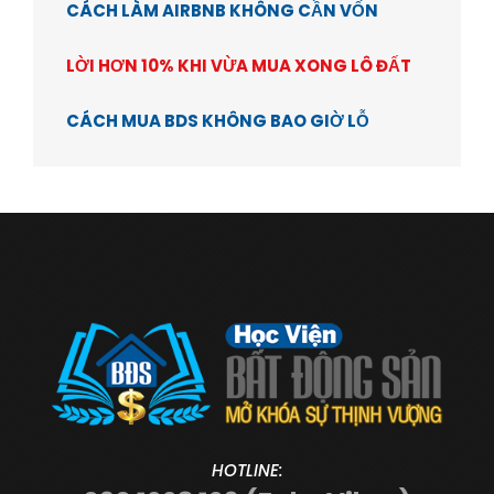
CÁCH LÀM AIRBNB KHÔNG CẦN VỐN
LỜI HƠN 10% KHI VỪA MUA XONG LÔ ĐẤT
CÁCH MUA BDS KHÔNG BAO GIỜ LỖ
HOTLINE: