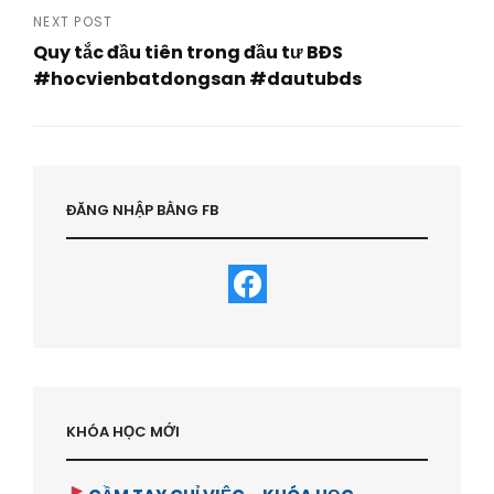
Post
NEXT POST
Quy tắc đầu tiên trong đầu tư BĐS
#hocvienbatdongsan #dautubds
Next
Post
ĐĂNG NHẬP BẰNG FB
KHÓA HỌC MỚI