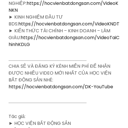
NGHIỆP:
https://hocvienbatdongsan.com/VideoK
NKN
► KINH NGHIỆM ĐẦU TƯ
BDS:
https://hocvienbatdongsan.com/VideoKNDT
► KIẾN THỨC TÀI CHÍNH – KINH DOANH – LÀM
GIÀU:
https://hocvienbatdongsan.com/VideoTaiC
hinhKDLG
……………………………………………………………………………….
CHIA SẺ VÀ ĐĂNG KÝ KÊNH MIỄN PHÍ ĐỂ NHẬN
ĐƯỢC NHIỀU VIDEO MỚI NHẤT CỦA HỌC VIỆN
BẤT ĐỘNG SẢN NHÉ:
https://hocvienbatdongsan.com/DK-YouTube
……………………………………………………………………………….
Tác giả:
► HỌC VIỆN BẤT ĐỘNG SẢN