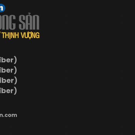
iber)
iber)
Viber)
iber)
n.com