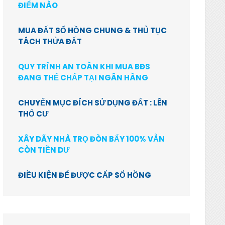
ĐIỂM NÀO
MUA ĐẤT SỔ HỒNG CHUNG & THỦ TỤC
TÁCH THỬA ĐẤT
QUY TRÌNH AN TOÀN KHI MUA BĐS
ĐANG THẾ CHẤP TẠI NGÂN HÀNG
CHUYỂN MỤC ĐÍCH SỬ DỤNG ĐẤT : LÊN
THỔ CƯ
XÂY DÃY NHÀ TRỌ ĐÒN BẨY 100% VẪN
CÒN TIỀN DƯ
ĐIỀU KIỆN ĐỂ ĐƯỢC CẤP SỔ HỒNG