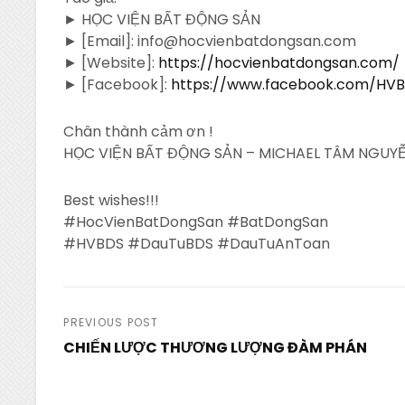
► HỌC VIỆN BẤT ĐỘNG SẢN
► [Email]: info@hocvienbatdongsan.com
► [Website]:
https://hocvienbatdongsan.com/
► [Facebook]:
https://www.facebook.com/HV
Chân thành cảm ơn !
HỌC VIỆN BẤT ĐỘNG SẢN – MICHAEL TÂM NGUYỄ
Best wishes!!!
#HocVienBatDongSan #BatDongSan
#HVBDS #DauTuBDS #DauTuAnToan
Post
PREVIOUS POST
CHIẾN LƯỢC THƯƠNG LƯỢNG ĐÀM PHÁN
navigation
Previous
Post