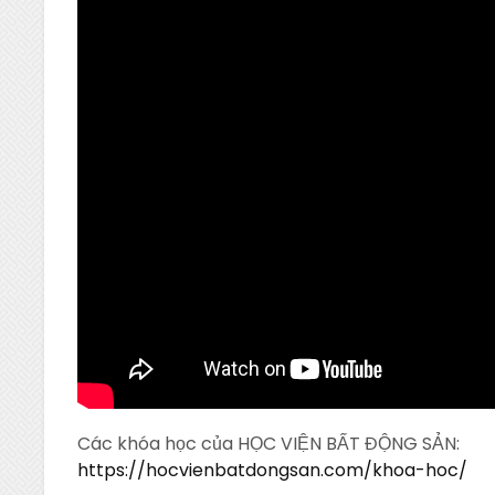
Các khóa học của HỌC VIỆN BẤT ĐỘNG SẢN:
https://hocvienbatdongsan.com/khoa-hoc/