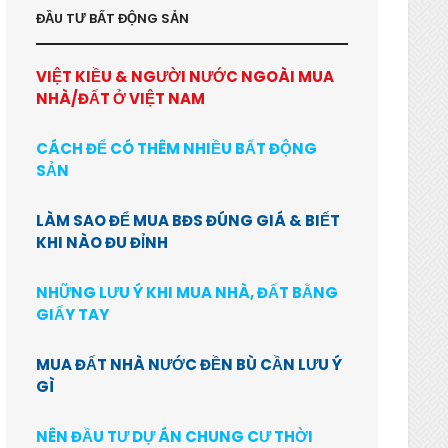
ĐẦU TƯ BẤT ĐỘNG SẢN
VIỆT KIỀU & NGƯỜI NƯỚC NGOÀI MUA
NHÀ/ĐẤT Ở VIỆT NAM
CÁCH ĐỂ CÓ THÊM NHIỀU BẤT ĐỘNG
SẢN
LÀM SAO ĐỂ MUA BĐS ĐÚNG GIÁ & BIẾT
KHI NÀO ĐU ĐỈNH
NHỮNG LƯU Ý KHI MUA NHÀ, ĐẤT BẰNG
GIẤY TAY
MUA ĐẤT NHÀ NƯỚC ĐỀN BÙ CẦN LƯU Ý
GÌ
NÊN ĐẦU TƯ DỰ ÁN CHUNG CƯ THỜI