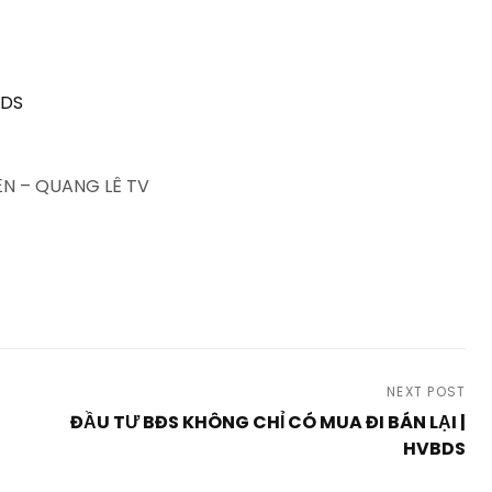
BDS
N – QUANG LÊ TV
NEXT POST
ĐẦU TƯ BĐS KHÔNG CHỈ CÓ MUA ĐI BÁN LẠI |
HVBDS
Next