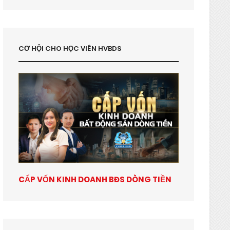
CƠ HỘI CHO HỌC VIÊN HVBDS
CẤP VỐN KINH DOANH BĐS DÒNG TIỀN