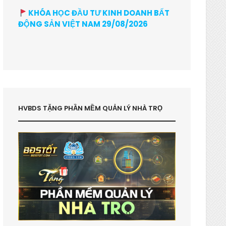
KHÓA HỌC ĐẦU TƯ KINH DOANH BẤT
ĐỘNG SẢN VIỆT NAM 29/08/2026
HVBDS TẶNG PHẦN MỀM QUẢN LÝ NHÀ TRỌ