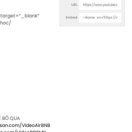
URL:
 target=”_blank”
Embed:
-hoc/
Ể BỎ QUA
gsan.com/VideoAirBNB