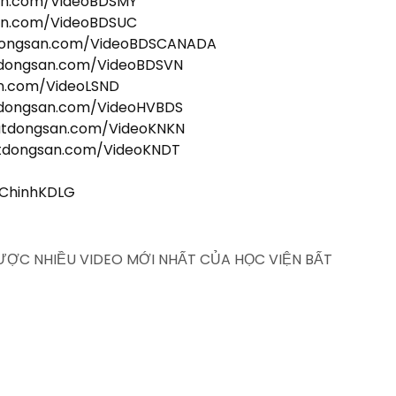
san.com/VideoBDSMY
san.com/VideoBDSUC
tdongsan.com/VideoBDSCANADA
tdongsan.com/VideoBDSVN
an.com/VideoLSND
tdongsan.com/VideoHVBDS
batdongsan.com/VideoKNKN
atdongsan.com/VideoKNDT
iChinhKDLG
ĐƯỢC NHIỀU VIDEO MỚI NHẤT CỦA HỌC VIỆN BẤT