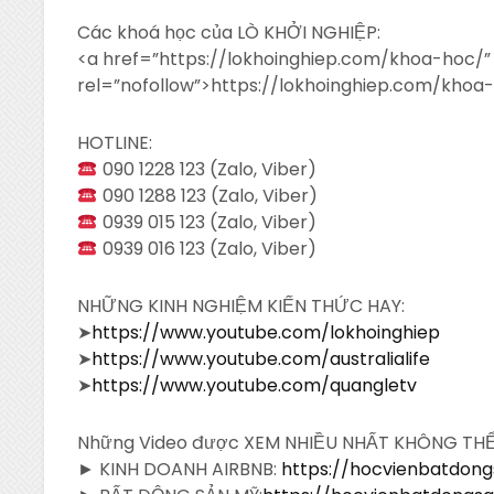
Các khoá học của LÒ KHỞI NGHIỆP:
<a
href=”https://lokhoinghiep.com/khoa-hoc/”
rel=”nofollow”>https://lokhoinghiep.com/khoa
HOTLINE:
090 1228 123 (Zalo, Viber)
090 1288 123 (Zalo, Viber)
0939 015 123 (Zalo, Viber)
0939 016 123 (Zalo, Viber)
NHỮNG KINH NGHIỆM KIẾN THỨC HAY:
➤
https://www.youtube.com/lokhoinghiep
➤
https://www.youtube.com/australialife
➤
https://www.youtube.com/quangletv
Những Video được XEM NHIỀU NHẤT KHÔNG TH
► KINH DOANH AIRBNB:
https://hocvienbatdon