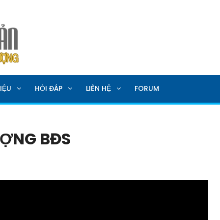
SẢN
IỆU
HỎI ĐÁP
LIÊN HỆ
FORUM
ỢNG BĐS