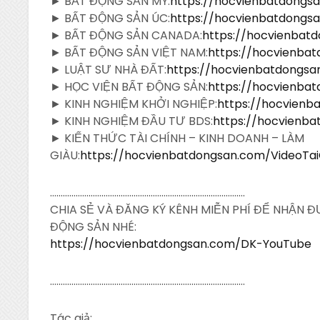
► BẤT ĐỘNG SẢN MỸ:
https://hocvienbatdong
► BẤT ĐỘNG SẢN ÚC:
https://hocvienbatdong
► BẤT ĐỘNG SẢN CANADA:
https://hocvienba
► BẤT ĐỘNG SẢN VIỆT NAM:
https://hocvienba
► LUẬT SƯ NHÀ ĐẤT:
https://hocvienbatdongs
► HỌC VIỆN BẤT ĐỘNG SẢN:
https://hocvienba
► KINH NGHIỆM KHỞI NGHIỆP:
https://hocvien
► KINH NGHIỆM ĐẦU TƯ BDS:
https://hocvienb
► KIẾN THỨC TÀI CHÍNH – KINH DOANH – LÀM
GIÀU:
https://hocvienbatdongsan.com/VideoTa
……………………………………………………………………………….
CHIA SẺ VÀ ĐĂNG KÝ KÊNH MIỄN PHÍ ĐỂ NHẬN 
ĐỘNG SẢN NHÉ:
https://hocvienbatdongsan.com/DK-YouTube
……………………………………………………………………………….
Tác giả: