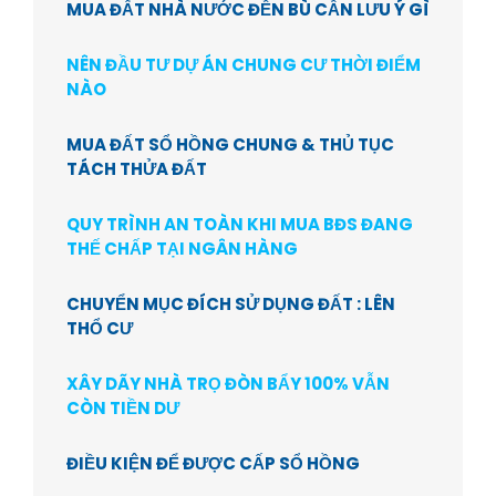
MUA ĐẤT NHÀ NƯỚC ĐỀN BÙ CẦN LƯU Ý GÌ
NÊN ĐẦU TƯ DỰ ÁN CHUNG CƯ THỜI ĐIỂM
NÀO
MUA ĐẤT SỔ HỒNG CHUNG & THỦ TỤC
TÁCH THỬA ĐẤT
QUY TRÌNH AN TOÀN KHI MUA BĐS ĐANG
THẾ CHẤP TẠI NGÂN HÀNG
CHUYỂN MỤC ĐÍCH SỬ DỤNG ĐẤT : LÊN
THỔ CƯ
XÂY DÃY NHÀ TRỌ ĐÒN BẨY 100% VẪN
CÒN TIỀN DƯ
ĐIỀU KIỆN ĐỂ ĐƯỢC CẤP SỔ HỒNG