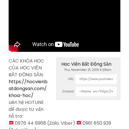
CÁC KHÓA HỌC
Học Viện Bất Động Sản
CỦA HỌC VIỆN
Thu, November 21, 2019 6:28am
BẤT ĐỘNG SẢN:
URL:
https://hocvienb
atdongsan.com/
Embed:
khoa-hoc/
Liên hệ HOTLINE
để được tư vấn
hỗ
trợ:
0976 44 6968 (Zalo, Viber)
0961 850 939