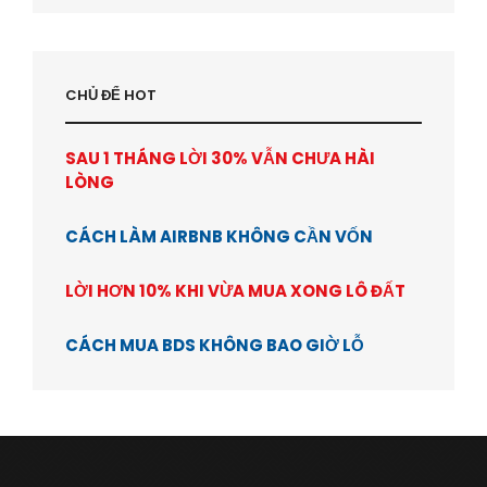
CHỦ ĐỂ HOT
SAU 1 THÁNG LỜI 30% VẪN CHƯA HÀI
LÒNG
CÁCH LÀM AIRBNB KHÔNG CẦN VỐN
LỜI HƠN 10% KHI VỪA MUA XONG LÔ ĐẤT
CÁCH MUA BDS KHÔNG BAO GIỜ LỖ