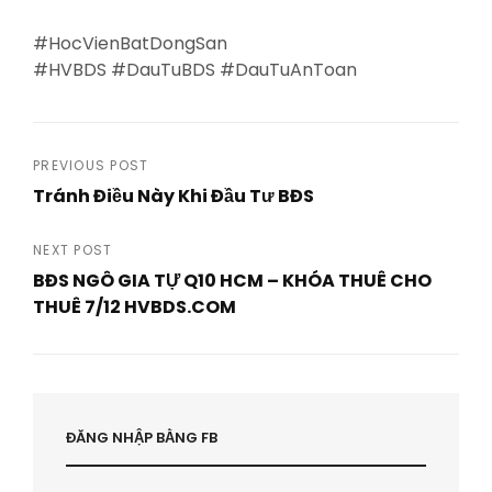
#HocVienBatDongSan
#HVBDS #DauTuBDS #DauTuAnToan
Post
PREVIOUS POST
Tránh Điều Này Khi Đầu Tư BĐS
navigation
Previous
Post
NEXT POST
BĐS NGÔ GIA TỰ Q10 HCM – KHÓA THUÊ CHO
THUÊ 7/12 HVBDS.COM
Next
Post
ĐĂNG NHẬP BẰNG FB