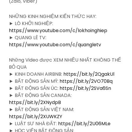
(Zalo, Viber)
NHỮNG KINH NGHIỆM KIẾN THỨC HAY:
► LÒ KHỞI NGHIỆP:
https://www.youtube.com/c/lokhoinghiep
► QUANG LÊ TV:
https://www.youtube.com/c/quangletv
Những Video được XEM NHIỀU NHẤT KHÔNG THỂ
BỎ QUA
► KINH DOANH AIRBNB:
https://bit.ly/2QgakUl
► BẤT ĐỘNG SẢN MỸ:
https://bit.ly/2VO70Bq
► BẤT ĐỘNG SẢN ÚC:
https://bit.ly/2SVa6Sn
► BẤT ĐỘNG SẢN CANADA:
https://bit.ly/2XNydpB
► BẤT ĐỘNG SẢN VIỆT NAM:
https://bit.ly/2XUWKZY
► LUẬT SƯ NHÀ ĐẤT:
https://bit.ly/2U06MLe
► HỌC VIỆN BẤT ĐỘNG SẢN: