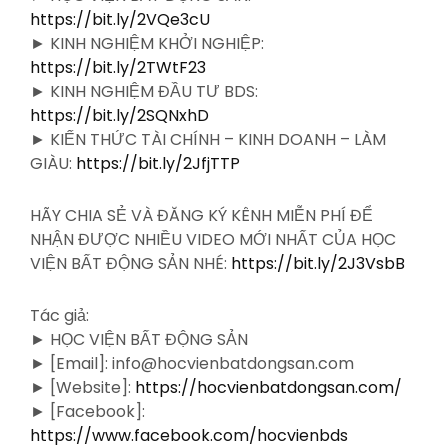
https://bit.ly/2VQe3cU
► KINH NGHIỆM KHỞI NGHIỆP:
https://bit.ly/2TWtF23
► KINH NGHIỆM ĐẦU TƯ BDS:
https://bit.ly/2SQNxhD
► KIẾN THỨC TÀI CHÍNH – KINH DOANH – LÀM
GIÀU:
https://bit.ly/2JfjTTP
HÃY CHIA SẺ VÀ ĐĂNG KÝ KÊNH MIỄN PHÍ ĐỂ
NHẬN ĐƯỢC NHIỀU VIDEO MỚI NHẤT CỦA HỌC
VIỆN BẤT ĐỘNG SẢN NHÉ:
https://bit.ly/2J3VsbB
Tác giả:
► HỌC VIỆN BẤT ĐỘNG SẢN
► [Email]: info@hocvienbatdongsan.com
► [Website]:
https://hocvienbatdongsan.com/
► [Facebook]:
https://www.facebook.com/hocvienbds