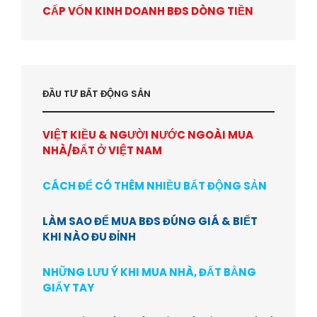
CẤP VỐN KINH DOANH BĐS DÒNG TIỀN
ĐẦU TƯ BẤT ĐỘNG SẢN
VIỆT KIỀU & NGƯỜI NƯỚC NGOÀI MUA
NHÀ/ĐẤT Ở VIỆT NAM
CÁCH ĐỂ CÓ THÊM NHIỀU BẤT ĐỘNG SẢN
LÀM SAO ĐỂ MUA BĐS ĐÚNG GIÁ & BIẾT
KHI NÀO ĐU ĐỈNH
NHỮNG LƯU Ý KHI MUA NHÀ, ĐẤT BẰNG
GIẤY TAY