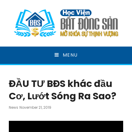
HỌC VIỆN BẤT ĐỘNG
MENU
SẢN
MỞ KHOÁ SỰ THỊNH VƯỢNG
ĐẦU TƯ BĐS khác đầu
Cơ, Lướt Sóng Ra Sao?
Posted
News
November 21, 2019
On