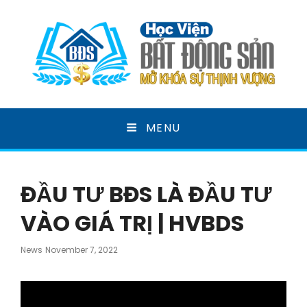
HỌC VIỆN BẤT ĐỘNG
MENU
SẢN
MỞ KHOÁ SỰ THỊNH VƯỢNG
ĐẦU TƯ BĐS LÀ ĐẦU TƯ
VÀO GIÁ TRỊ | HVBDS
Posted
News
November 7, 2022
On