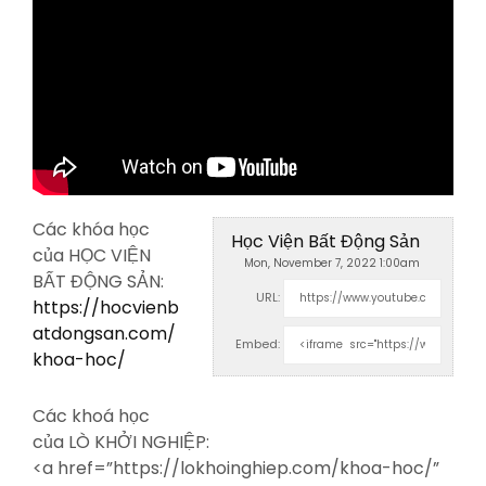
Các khóa học
Học Viện Bất Động Sản
của HỌC VIỆN
Mon, November 7, 2022 1:00am
BẤT ĐỘNG SẢN:
URL:
https://hocvienb
atdongsan.com/
Embed:
khoa-hoc/
Các khoá học
của LÒ KHỞI NGHIỆP:
<a
href=”https://lokhoinghiep.com/khoa-hoc/”