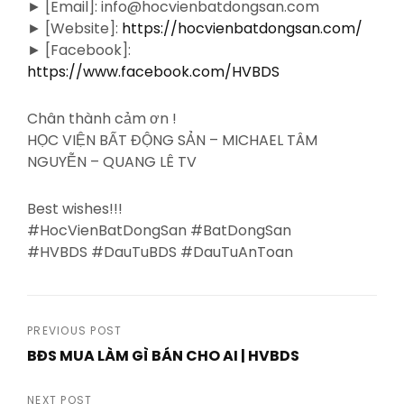
► [Email]: info@hocvienbatdongsan.com
► [Website]:
https://hocvienbatdongsan.com/
► [Facebook]:
https://www.facebook.com/HVBDS
Chân thành cảm ơn !
HỌC VIỆN BẤT ĐỘNG SẢN – MICHAEL TÂM
NGUYỄN – QUANG LÊ TV
Best wishes!!!
#HocVienBatDongSan #BatDongSan
#HVBDS #DauTuBDS #DauTuAnToan
Post
PREVIOUS POST
BĐS MUA LÀM GÌ BÁN CHO AI | HVBDS
navigation
Previous
Post
NEXT POST