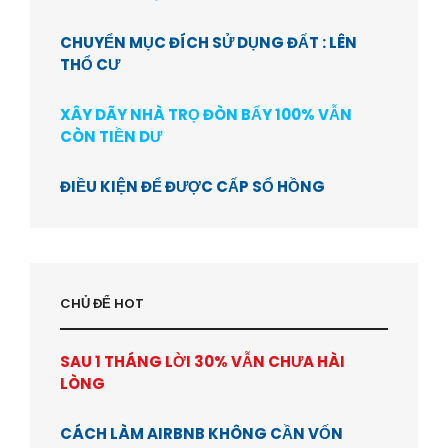
CHUYỂN MỤC ĐÍCH SỬ DỤNG ĐẤT : LÊN
THỔ CƯ
XÂY DÃY NHÀ TRỌ ĐÒN BẨY 100% VẪN
CÒN TIỀN DƯ
ĐIỀU KIỆN ĐỂ ĐƯỢC CẤP SỔ HỒNG
CHỦ ĐỂ HOT
SAU 1 THÁNG LỜI 30% VẪN CHƯA HÀI
LÒNG
CÁCH LÀM AIRBNB KHÔNG CẦN VỐN