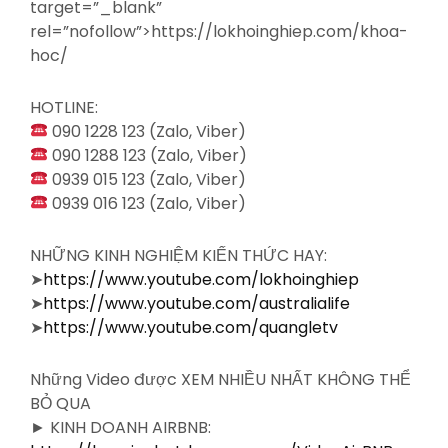
target=”_blank”
rel=”nofollow”>https://lokhoinghiep.com/khoa-
hoc/
HOTLINE:
090 1228 123 (Zalo, Viber)
090 1288 123 (Zalo, Viber)
0939 015 123 (Zalo, Viber)
0939 016 123 (Zalo, Viber)
NHỮNG KINH NGHIỆM KIẾN THỨC HAY:
➤
https://www.youtube.com/lokhoinghiep
➤
https://www.youtube.com/australialife
➤
https://www.youtube.com/quangletv
Những Video được XEM NHIỀU NHẤT KHÔNG THỂ
BỎ QUA
► KINH DOANH AIRBNB: