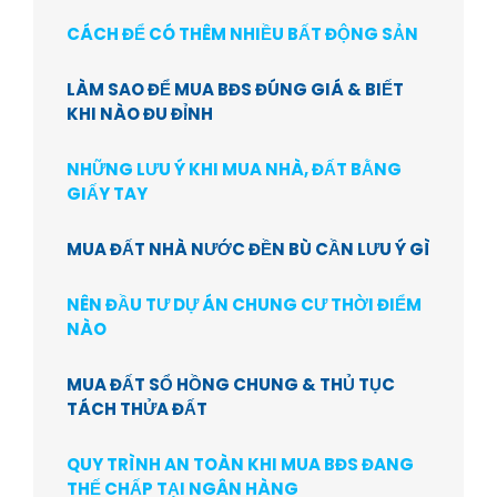
CÁCH ĐỂ CÓ THÊM NHIỀU BẤT ĐỘNG SẢN
LÀM SAO ĐỂ MUA BĐS ĐÚNG GIÁ & BIẾT
KHI NÀO ĐU ĐỈNH
NHỮNG LƯU Ý KHI MUA NHÀ, ĐẤT BẰNG
GIẤY TAY
MUA ĐẤT NHÀ NƯỚC ĐỀN BÙ CẦN LƯU Ý GÌ
NÊN ĐẦU TƯ DỰ ÁN CHUNG CƯ THỜI ĐIỂM
NÀO
MUA ĐẤT SỔ HỒNG CHUNG & THỦ TỤC
TÁCH THỬA ĐẤT
QUY TRÌNH AN TOÀN KHI MUA BĐS ĐANG
THẾ CHẤP TẠI NGÂN HÀNG