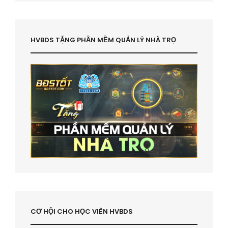
HVBDS TẶNG PHẦN MỀM QUẢN LÝ NHÀ TRỌ
CƠ HỘI CHO HỌC VIÊN HVBDS