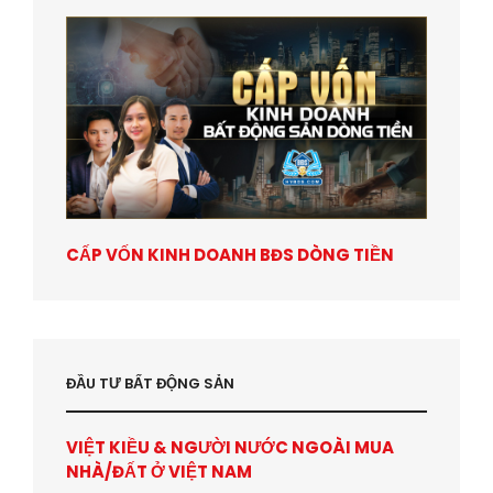
CẤP VỐN KINH DOANH BĐS DÒNG TIỀN
ĐẦU TƯ BẤT ĐỘNG SẢN
VIỆT KIỀU & NGƯỜI NƯỚC NGOÀI MUA
NHÀ/ĐẤT Ở VIỆT NAM