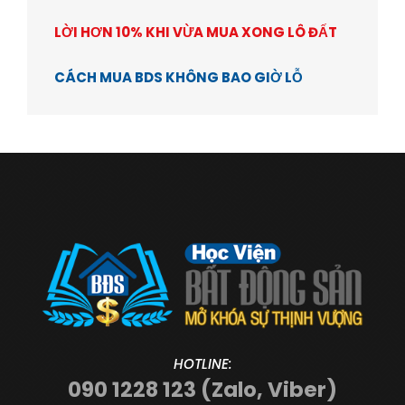
LỜI HƠN 10% KHI VỪA MUA XONG LÔ ĐẤT
CÁCH MUA BDS KHÔNG BAO GIỜ LỖ
HOTLINE:
090 1228 123 (Zalo, Viber)