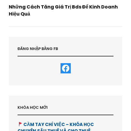
Những Cách Tăng Giá Trị Bds Để Kinh Doanh
Hiệu Quả
Next
Post
ĐĂNG NHẬP BẰNG FB
KHÓA HỌC MỚI
CẦM TAY CHỈ VIỆC – KHÓA HỌC
CHUYÊN SÂU THUÊ VÀ CHO THUÊ