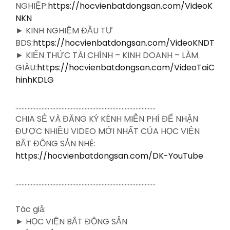
NGHIỆP:
https://hocvienbatdongsan.com/VideoK
NKN
► KINH NGHIỆM ĐẦU TƯ
BDS:
https://hocvienbatdongsan.com/VideoKNDT
► KIẾN THỨC TÀI CHÍNH – KINH DOANH – LÀM
GIÀU:
https://hocvienbatdongsan.com/VideoTaiC
hinhKDLG
……………………………………………………………………………….
CHIA SẺ VÀ ĐĂNG KÝ KÊNH MIỄN PHÍ ĐỂ NHẬN
ĐƯỢC NHIỀU VIDEO MỚI NHẤT CỦA HỌC VIỆN
BẤT ĐỘNG SẢN NHÉ:
https://hocvienbatdongsan.com/DK-YouTube
……………………………………………………………………………….
Tác giả:
► HỌC VIỆN BẤT ĐỘNG SẢN