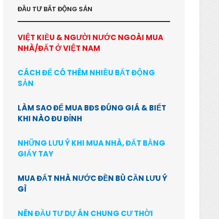
ĐẦU TƯ BẤT ĐỘNG SẢN
VIỆT KIỀU & NGƯỜI NƯỚC NGOÀI MUA
NHÀ/ĐẤT Ở VIỆT NAM
CÁCH ĐỂ CÓ THÊM NHIỀU BẤT ĐỘNG
SẢN
LÀM SAO ĐỂ MUA BĐS ĐÚNG GIÁ & BIẾT
KHI NÀO ĐU ĐỈNH
NHỮNG LƯU Ý KHI MUA NHÀ, ĐẤT BẰNG
GIẤY TAY
MUA ĐẤT NHÀ NƯỚC ĐỀN BÙ CẦN LƯU Ý
GÌ
NÊN ĐẦU TƯ DỰ ÁN CHUNG CƯ THỜI