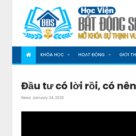
HỌC VIỆN BẤT ĐỘNG 
MỞ KHOÁ SỰ THỊNH VƯỢNG
KHÓA HỌC
HOẠT ĐỘNG
GIỚI TH
Đầu tư có lời rồi, có n
Posted
News
January 24, 2023
On