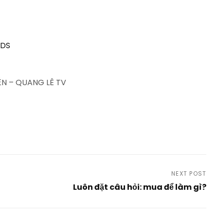
BDS
N – QUANG LÊ TV
NEXT POST
Luôn đặt câu hỏi: mua để làm gì?
Next
Post