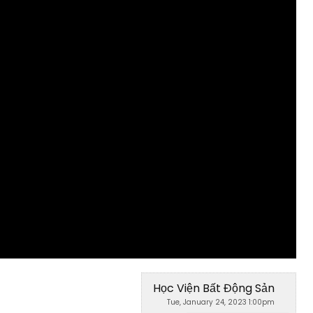
g
Học Viện Bất Động Sản
Tue, January 24, 2023 1:00pm