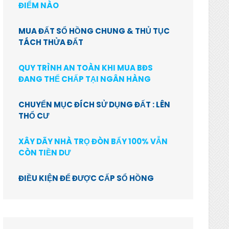
ĐIỂM NÀO
MUA ĐẤT SỔ HỒNG CHUNG & THỦ TỤC
TÁCH THỬA ĐẤT
QUY TRÌNH AN TOÀN KHI MUA BĐS
ĐANG THẾ CHẤP TẠI NGÂN HÀNG
CHUYỂN MỤC ĐÍCH SỬ DỤNG ĐẤT : LÊN
THỔ CƯ
XÂY DÃY NHÀ TRỌ ĐÒN BẨY 100% VẪN
CÒN TIỀN DƯ
ĐIỀU KIỆN ĐỂ ĐƯỢC CẤP SỔ HỒNG