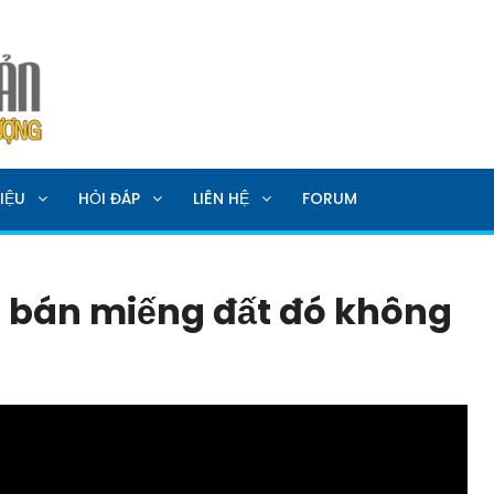
SẢN
IỆU
HỎI ĐÁP
LIÊN HỆ
FORUM
ên bán miếng đất đó không