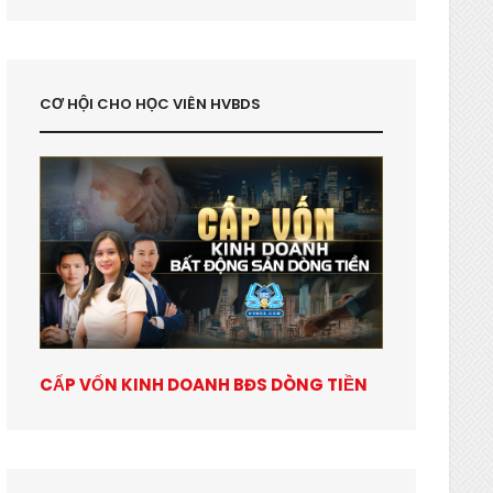
CƠ HỘI CHO HỌC VIÊN HVBDS
CẤP VỐN KINH DOANH BĐS DÒNG TIỀN