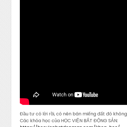
Đầu tư có lời rồi, có nên bán miếng đất đó khôn
Các khóa học của HỌC VIỆN BẤT ĐỘNG SẢN: