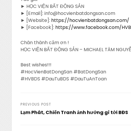
► HỌC VIỆN BẤT ĐỘNG SẢN
► [Email]: info@hocvienbatdongsan.com
► [Website]:
https://hocvienbatdongsan.com/
► [Facebook]:
https://www.facebook.com/HV
Chân thành cảm ơn !
HỌC VIỆN BẤT ĐỘNG SẢN – MICHAEL TÂM NGUYỄ
Best wishes!!!
#HocVienBatDongSan #BatDongSan
#HVBDS #DauTuBDS #DauTuAnToan
Post
PREVIOUS POST
Lạm Phát, Chiến Tranh ảnh hưởng gì tới BĐS
navigation
Previous
Post