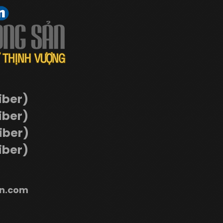
iber)
iber)
Viber)
iber)
n.com