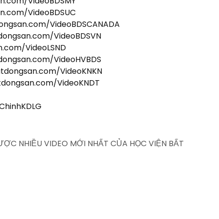
san.com/VideoBDSMY
san.com/VideoBDSUC
tdongsan.com/VideoBDSCANADA
tdongsan.com/VideoBDSVN
an.com/VideoLSND
tdongsan.com/VideoHVBDS
batdongsan.com/VideoKNKN
atdongsan.com/VideoKNDT
iChinhKDLG
ĐƯỢC NHIỀU VIDEO MỚI NHẤT CỦA HỌC VIỆN BẤT