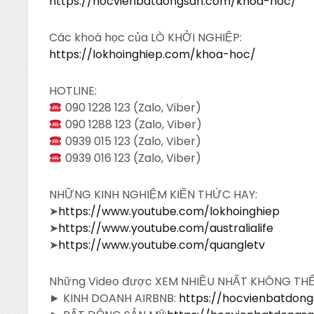
https://hocvienbatdongsan.com/khoa-hoc/
Các khoá học của LÒ KHỞI NGHIỆP:
https://lokhoinghiep.com/khoa-hoc/
HOTLINE:
090 1228 123 (Zalo, Viber)
090 1288 123 (Zalo, Viber)
0939 015 123 (Zalo, Viber)
0939 016 123 (Zalo, Viber)
NHỮNG KINH NGHIỆM KIẾN THỨC HAY:
➤
https://www.youtube.com/lokhoinghiep
➤
https://www.youtube.com/australialife
➤
https://www.youtube.com/quangletv
Những Video được XEM NHIỀU NHẤT KHÔNG TH
► KINH DOANH AIRBNB:
https://hocvienbatdon