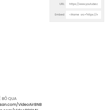
URL:
Embed:
Ể BỎ QUA
gsan.com/VideoAirBNB