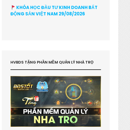
KHÓA HỌC ĐẦU TƯ KINH DOANH BẤT
ĐỘNG SẢN VIỆT NAM 29/08/2026
HVBDS TẶNG PHẦN MỀM QUẢN LÝ NHÀ TRỌ