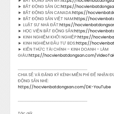
► BẤT ĐỘNG SẢN MỸ:
https://hocvienbatdong
► BẤT ĐỘNG SẢN ÚC:
https://hocvienbatdong
► BẤT ĐỘNG SẢN CANADA:
https://hocvienba
► BẤT ĐỘNG SẢN VIỆT NAM:
https://hocvienba
► LUẬT SƯ NHÀ ĐẤT:
https://hocvienbatdongs
► HỌC VIỆN BẤT ĐỘNG SẢN:
https://hocvienba
► KINH NGHIỆM KHỞI NGHIỆP:
https://hocvien
► KINH NGHIỆM ĐẦU TƯ BDS:
https://hocvienb
► KIẾN THỨC TÀI CHÍNH – KINH DOANH – LÀM
GIÀU:
https://hocvienbatdongsan.com/VideoTa
……………………………………………………………………………….
CHIA SẺ VÀ ĐĂNG KÝ KÊNH MIỄN PHÍ ĐỂ NHẬN 
ĐỘNG SẢN NHÉ:
https://hocvienbatdongsan.com/DK-YouTube
……………………………………………………………………………….
Tác giả: