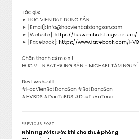
Tác giả:
► HỌC VIỆN BẤT ĐỘNG SẢN
► [Email]: info@hocvienbatdongsan.com
► [Website]:
https://hocvienbatdongsan.com/
► [Facebook]:
https://www.facebook.com/HV
Chân thành cảm ơn !
HỌC VIỆN BẤT ĐỘNG SẢN – MICHAEL TÂM NGUYỄ
Best wishes!!!
#HocVienBatDongSan #BatDongSan
#HVBDS #DauTuBDS #DauTuAnToan
Post
PREVIOUS POST
Nhìn người trước khi cho thuê phòng
navigation