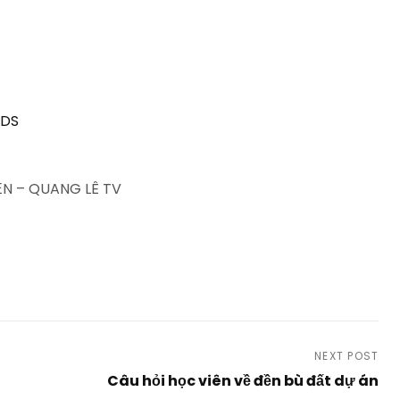
BDS
N – QUANG LÊ TV
NEXT POST
Câu hỏi học viên về đền bù đất dự án