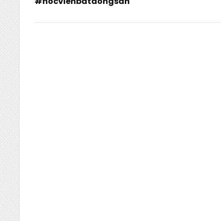
#hocvienbatdongsan
Previous
Post