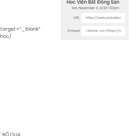
Học Viện Bất Động Sản
Sat, November 4, 2023 1:03pm
URL:
 target=”_blank”
Embed:
-hoc/
Ể BỎ QUA