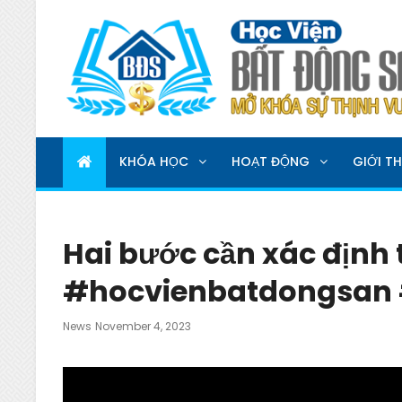
HỌC VIỆN BẤT ĐỘNG 
MỞ KHOÁ SỰ THỊNH VƯỢNG
KHÓA HỌC
HOẠT ĐỘNG
GIỚI TH
Hai bước cần xác định
#hocvienbatdongsan
Posted
News
November 4, 2023
On