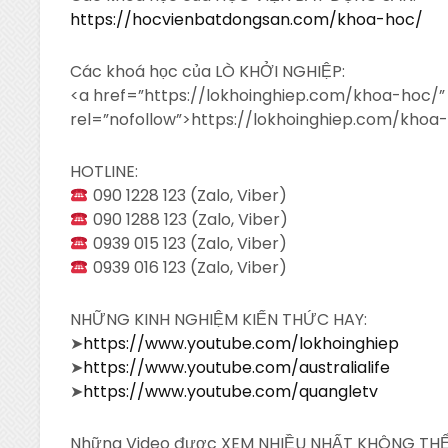
https://hocvienbatdongsan.com/khoa-hoc/
Các khoá học của LÒ KHỞI NGHIỆP:
<a
href=”https://lokhoinghiep.com/khoa-hoc/”
rel=”nofollow”>https://lokhoinghiep.com/khoa
HOTLINE:
090 1228 123 (Zalo, Viber)
090 1288 123 (Zalo, Viber)
0939 015 123 (Zalo, Viber)
0939 016 123 (Zalo, Viber)
NHỮNG KINH NGHIỆM KIẾN THỨC HAY:
➤
https://www.youtube.com/lokhoinghiep
➤
https://www.youtube.com/australialife
➤
https://www.youtube.com/quangletv
Những Video được XEM NHIỀU NHẤT KHÔNG TH