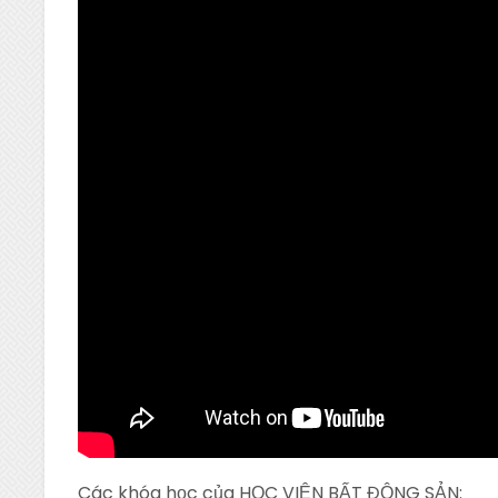
Các khóa học của HỌC VIỆN BẤT ĐỘNG SẢN: