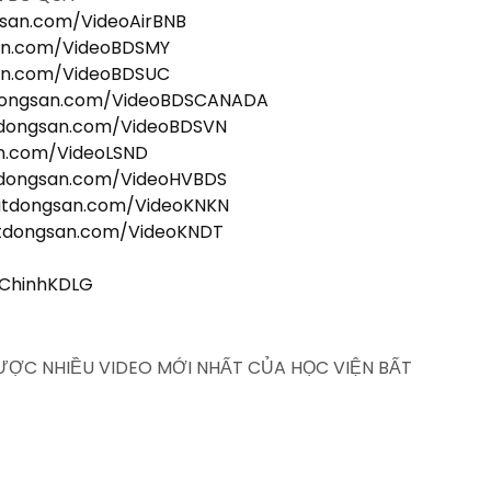
gsan.com/VideoAirBNB
san.com/VideoBDSMY
san.com/VideoBDSUC
tdongsan.com/VideoBDSCANADA
tdongsan.com/VideoBDSVN
an.com/VideoLSND
tdongsan.com/VideoHVBDS
batdongsan.com/VideoKNKN
atdongsan.com/VideoKNDT
iChinhKDLG
ĐƯỢC NHIỀU VIDEO MỚI NHẤT CỦA HỌC VIỆN BẤT