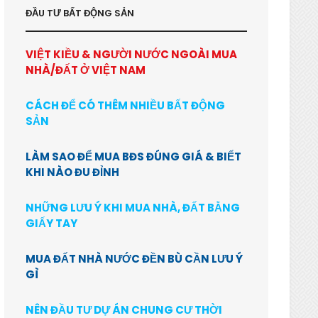
ĐẦU TƯ BẤT ĐỘNG SẢN
VIỆT KIỀU & NGƯỜI NƯỚC NGOÀI MUA
NHÀ/ĐẤT Ở VIỆT NAM
CÁCH ĐỂ CÓ THÊM NHIỀU BẤT ĐỘNG
SẢN
LÀM SAO ĐỂ MUA BĐS ĐÚNG GIÁ & BIẾT
KHI NÀO ĐU ĐỈNH
NHỮNG LƯU Ý KHI MUA NHÀ, ĐẤT BẰNG
GIẤY TAY
MUA ĐẤT NHÀ NƯỚC ĐỀN BÙ CẦN LƯU Ý
GÌ
NÊN ĐẦU TƯ DỰ ÁN CHUNG CƯ THỜI