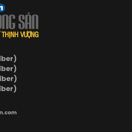
iber)
iber)
Viber)
iber)
n.com