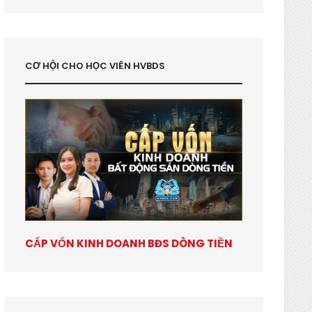
CƠ HỘI CHO HỌC VIÊN HVBDS
CẤP VỐN KINH DOANH BĐS DÒNG TIỀN