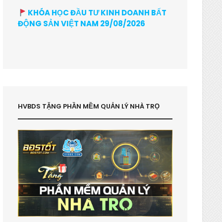
KHÓA HỌC ĐẦU TƯ KINH DOANH BẤT
ĐỘNG SẢN VIỆT NAM 29/08/2026
HVBDS TẶNG PHẦN MỀM QUẢN LÝ NHÀ TRỌ