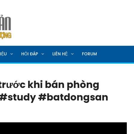
SẢN
IỆU
HỎI ĐÁP
LIÊN HỆ
FORUM
 trước khi bán phòng
 #study #batdongsan