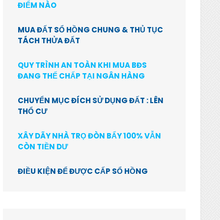
ĐIỂM NÀO
MUA ĐẤT SỔ HỒNG CHUNG & THỦ TỤC
TÁCH THỬA ĐẤT
QUY TRÌNH AN TOÀN KHI MUA BĐS
ĐANG THẾ CHẤP TẠI NGÂN HÀNG
CHUYỂN MỤC ĐÍCH SỬ DỤNG ĐẤT : LÊN
THỔ CƯ
XÂY DÃY NHÀ TRỌ ĐÒN BẨY 100% VẪN
CÒN TIỀN DƯ
ĐIỀU KIỆN ĐỂ ĐƯỢC CẤP SỔ HỒNG