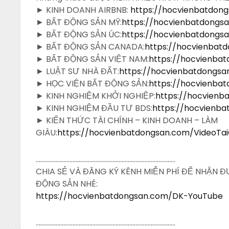
► KINH DOANH AIRBNB:
https://hocvienbatdon
► BẤT ĐỘNG SẢN MỸ:
https://hocvienbatdong
► BẤT ĐỘNG SẢN ÚC:
https://hocvienbatdong
► BẤT ĐỘNG SẢN CANADA:
https://hocvienba
► BẤT ĐỘNG SẢN VIỆT NAM:
https://hocvienba
► LUẬT SƯ NHÀ ĐẤT:
https://hocvienbatdongs
► HỌC VIỆN BẤT ĐỘNG SẢN:
https://hocvienba
► KINH NGHIỆM KHỞI NGHIỆP:
https://hocvien
► KINH NGHIỆM ĐẦU TƯ BDS:
https://hocvienb
► KIẾN THỨC TÀI CHÍNH – KINH DOANH – LÀM
GIÀU:
https://hocvienbatdongsan.com/VideoTa
……………………………………………………………………………….
CHIA SẺ VÀ ĐĂNG KÝ KÊNH MIỄN PHÍ ĐỂ NHẬN 
ĐỘNG SẢN NHÉ:
https://hocvienbatdongsan.com/DK-YouTube
……………………………………………………………………………….