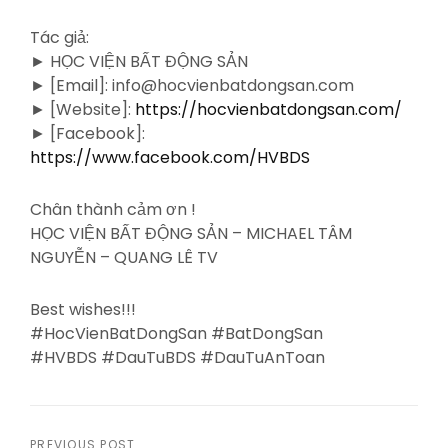
Tác giả:
► HỌC VIỆN BẤT ĐỘNG SẢN
► [Email]: info@hocvienbatdongsan.com
► [Website]:
https://hocvienbatdongsan.com/
► [Facebook]:
https://www.facebook.com/HVBDS
Chân thành cảm ơn !
HỌC VIỆN BẤT ĐỘNG SẢN – MICHAEL TÂM
NGUYỄN – QUANG LÊ TV
Best wishes!!!
#HocVienBatDongSan #BatDongSan
#HVBDS #DauTuBDS #DauTuAnToan
PREVIOUS POST