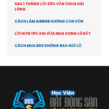
SAU 1 THÁNG LỜI 30% VẪN CHƯA HÀI
LÒNG
CÁCH LÀM AIRBNB KHÔNG CẦN VỐN
LỜI HƠN 10% KHI VỪA MUA XONG LÔ ĐẤT
CÁCH MUA BDS KHÔNG BAO GIỜ LỖ