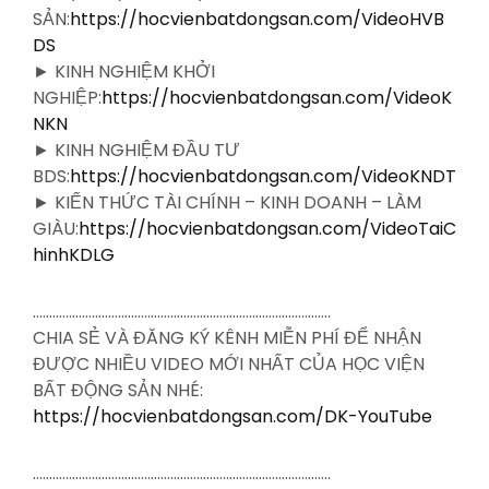
SẢN:
https://hocvienbatdongsan.com/VideoHVB
DS
► KINH NGHIỆM KHỞI
NGHIỆP:
https://hocvienbatdongsan.com/VideoK
NKN
► KINH NGHIỆM ĐẦU TƯ
BDS:
https://hocvienbatdongsan.com/VideoKNDT
► KIẾN THỨC TÀI CHÍNH – KINH DOANH – LÀM
GIÀU:
https://hocvienbatdongsan.com/VideoTaiC
hinhKDLG
……………………………………………………………………………….
CHIA SẺ VÀ ĐĂNG KÝ KÊNH MIỄN PHÍ ĐỂ NHẬN
ĐƯỢC NHIỀU VIDEO MỚI NHẤT CỦA HỌC VIỆN
BẤT ĐỘNG SẢN NHÉ:
https://hocvienbatdongsan.com/DK-YouTube
……………………………………………………………………………….