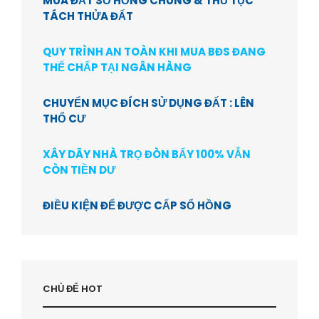
MUA ĐẤT SỔ HỒNG CHUNG & THỦ TỤC
TÁCH THỬA ĐẤT
QUY TRÌNH AN TOÀN KHI MUA BĐS ĐANG
THẾ CHẤP TẠI NGÂN HÀNG
CHUYỂN MỤC ĐÍCH SỬ DỤNG ĐẤT : LÊN
THỔ CƯ
XÂY DÃY NHÀ TRỌ ĐÒN BẨY 100% VẪN
CÒN TIỀN DƯ
ĐIỀU KIỆN ĐỂ ĐƯỢC CẤP SỔ HỒNG
CHỦ ĐỂ HOT