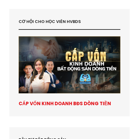
CƠ HỘI CHO HỌC VIÊN HVBDS
CẤP VỐN KINH DOANH BĐS DÒNG TIỀN