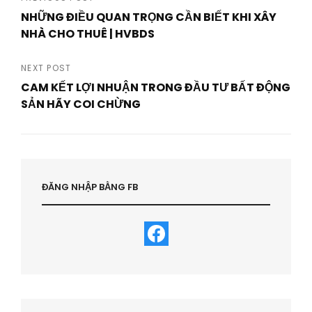
Post
NHỮNG ĐIỀU QUAN TRỌNG CẦN BIẾT KHI XÂY
navigation
NHÀ CHO THUÊ | HVBDS
Previous
Post
NEXT POST
CAM KẾT LỢI NHUẬN TRONG ĐẦU TƯ BẤT ĐỘNG
SẢN HÃY COI CHỪNG
Next
Post
ĐĂNG NHẬP BẰNG FB