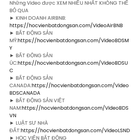
Những Video được XEM NHIỀU NHẤT KHÔNG THỂ
BỎ QUA
► KINH DOANH AIRBNB:
https://hocvienbatdongsan.com/VideoAirBNB
► BẤT ĐỘNG SẢN
MỸ:
https://hocvienbatdongsan.com/VideoBDSM
Y
► BẤT ĐỘNG SẢN
ÚC:
https://hocvienbatdongsan.com/VideoBDSU
C
► BẤT ĐỘNG SẢN
CANADA:
https://hocvienbatdongsan.com/Video
BDSCANADA
► BẤT ĐỘNG SẢN VIỆT
NAM:
https://hocvienbatdongsan.com/VideoBDS
VN
► LUẬT SƯ NHÀ
ĐẤT:
https://hocvienbatdongsan.com/VideoLSND
► HỌC VIỆN BẤT ĐỘNG