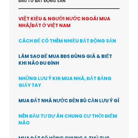
ĐẦU TƯ BẤT ĐỘNG SẢN
VIỆT KIỀU & NGƯỜI NƯỚC NGOÀI MUA
NHÀ/ĐẤT Ở VIỆT NAM
CÁCH ĐỂ CÓ THÊM NHIỀU BẤT ĐỘNG SẢN
LÀM SAO ĐỂ MUA BĐS ĐÚNG GIÁ & BIẾT
KHI NÀO ĐU ĐỈNH
NHỮNG LƯU Ý KHI MUA NHÀ, ĐẤT BẰNG
GIẤY TAY
MUA ĐẤT NHÀ NƯỚC ĐỀN BÙ CẦN LƯU Ý GÌ
NÊN ĐẦU TƯ DỰ ÁN CHUNG CƯ THỜI ĐIỂM
NÀO