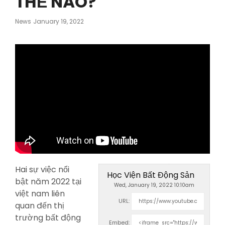
THẾ NÀO?
Posted
News
January 19, 2022
On
Hai sự việc nổi
Học Viện Bất Động Sản
bật năm 2022 tại
Wed, January 19, 2022 10:10am
việt nam liên
URL:
quan đến thị
trường bất động
Embed: