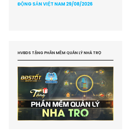
ĐỘNG SẢN VIỆT NAM 29/08/2026
HVBDS TẶNG PHẦN MỀM QUẢN LÝ NHÀ TRỌ