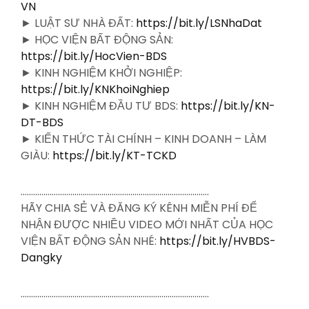
VN
► LUẬT SƯ NHÀ ĐẤT:
https://bit.ly/LSNhaDat
► HỌC VIỆN BẤT ĐỘNG SẢN:
https://bit.ly/HocVien-BDS
► KINH NGHIỆM KHỞI NGHIỆP:
https://bit.ly/KNKhoiNghiep
► KINH NGHIỆM ĐẦU TƯ BDS:
https://bit.ly/KN-
DT-BDS
► KIẾN THỨC TÀI CHÍNH – KINH DOANH – LÀM
GIÀU:
https://bit.ly/KT-TCKD
……………………………………………………………………………….
HÃY CHIA SẺ VÀ ĐĂNG KÝ KÊNH MIỄN PHÍ ĐỂ
NHẬN ĐƯỢC NHIỀU VIDEO MỚI NHẤT CỦA HỌC
VIỆN BẤT ĐỘNG SẢN NHÉ:
https://bit.ly/HVBDS-
Dangky
……………………………………………………………………………….