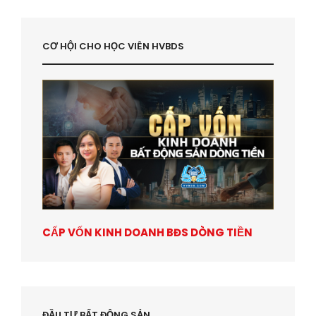
CƠ HỘI CHO HỌC VIÊN HVBDS
CẤP VỐN KINH DOANH BĐS DÒNG TIỀN
ĐẦU TƯ BẤT ĐỘNG SẢN