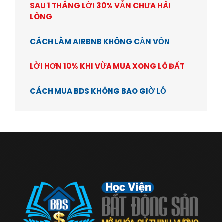
SAU 1 THÁNG LỜI 30% VẪN CHƯA HÀI
LÒNG
CÁCH LÀM AIRBNB KHÔNG CẦN VỐN
LỜI HƠN 10% KHI VỪA MUA XONG LÔ ĐẤT
CÁCH MUA BDS KHÔNG BAO GIỜ LỖ