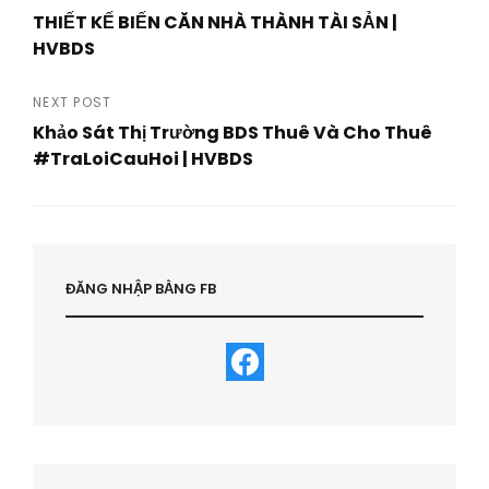
Post
THIẾT KẾ BIẾN CĂN NHÀ THÀNH TÀI SẢN |
navigation
HVBDS
Previous
Post
NEXT POST
Khảo Sát Thị Trường BDS Thuê Và Cho Thuê
#TraLoiCauHoi | HVBDS
Next
Post
ĐĂNG NHẬP BẰNG FB