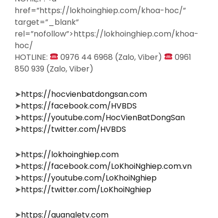
href=”https://lokhoinghiep.com/khoa-hoc/”
target=”_blank”
rel=”nofollow”>https://lokhoinghiep.com/khoa-
hoc/
HOTLINE:
0976 44 6968 (Zalo, Viber)
0961
850 939 (Zalo, Viber)
➤
https://hocvienbatdongsan.com
➤
https://facebook.com/HVBDS
➤
https://youtube.com/HocVienBatDongSan
➤
https://twitter.com/HVBDS
➤
https://lokhoinghiep.com
➤
https://facebook.com/LoKhoiNghiep.com.vn
➤
https://youtube.com/LoKhoiNghiep
➤
https://twitter.com/LoKhoiNghiep
➤
https://quangletv.com