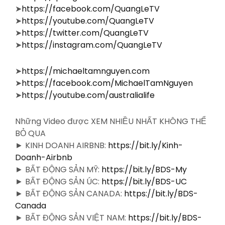
➤
https://facebook.com/QuangLeTV
➤
https://youtube.com/QuangLeTV
➤
https://twitter.com/QuangLeTV
➤
https://instagram.com/QuangLeTV
➤
https://michaeltamnguyen.com
➤
https://facebook.com/MichaelTamNguyen
➤
https://youtube.com/australialife
Những Video được XEM NHIỀU NHẤT KHÔNG THỂ
BỎ QUA
► KINH DOANH AIRBNB:
https://bit.ly/Kinh-
Doanh-Airbnb
► BẤT ĐỘNG SẢN MỸ:
https://bit.ly/BDS-My
► BẤT ĐỘNG SẢN ÚC:
https://bit.ly/BDS-UC
► BẤT ĐỘNG SẢN CANADA:
https://bit.ly/BDS-
Canada
► BẤT ĐỘNG SẢN VIỆT NAM:
https://bit.ly/BDS-