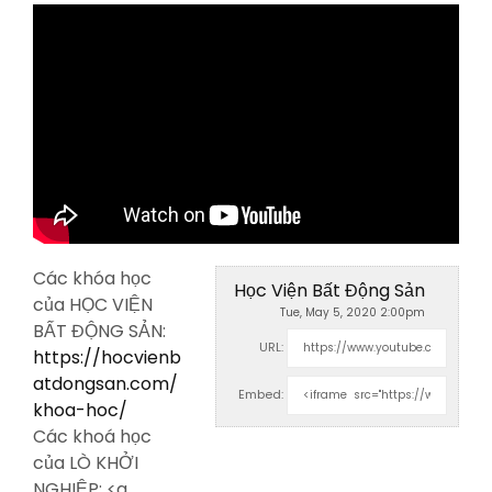
Các khóa học
Học Viện Bất Động Sản
của HỌC VIỆN
Tue, May 5, 2020 2:00pm
BẤT ĐỘNG SẢN:
URL:
https://hocvienb
atdongsan.com/
Embed:
khoa-hoc/
Các khoá học
của LÒ KHỞI
NGHIỆP: <a