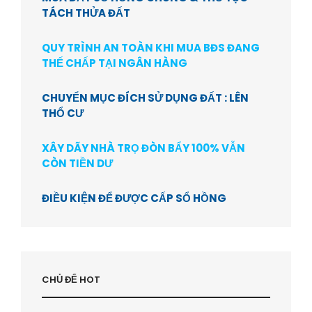
TÁCH THỬA ĐẤT
QUY TRÌNH AN TOÀN KHI MUA BĐS ĐANG
THẾ CHẤP TẠI NGÂN HÀNG
CHUYỂN MỤC ĐÍCH SỬ DỤNG ĐẤT : LÊN
THỔ CƯ
XÂY DÃY NHÀ TRỌ ĐÒN BẨY 100% VẪN
CÒN TIỀN DƯ
ĐIỀU KIỆN ĐỂ ĐƯỢC CẤP SỔ HỒNG
CHỦ ĐỂ HOT