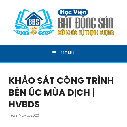
HỌC VIỆN BẤT ĐỘNG
MENU
SẢN
MỞ KHOÁ SỰ THỊNH VƯỢNG
KHẢO SÁT CÔNG TRÌNH
BÊN ÚC MÙA DỊCH |
HVBDS
Posted
News
May 5, 2020
On