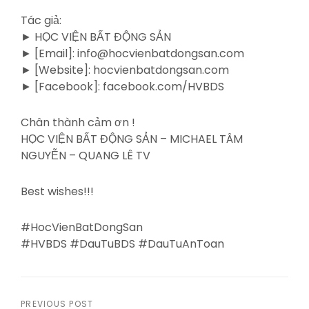
Tác giả:
► HỌC VIỆN BẤT ĐỘNG SẢN
► [Email]: info@hocvienbatdongsan.com
► [Website]: hocvienbatdongsan.com
► [Facebook]: facebook.com/HVBDS
Chân thành cảm ơn !
HỌC VIỆN BẤT ĐỘNG SẢN – MICHAEL TÂM
NGUYỄN – QUANG LÊ TV
Best wishes!!!
#HocVienBatDongSan
#HVBDS #DauTuBDS #DauTuAnToan
PREVIOUS POST