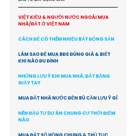
VIỆT KIỀU & NGƯỜI NƯỚC NGOÀI MUA
NHÀ/ĐẤT Ở VIỆT NAM
CÁCH ĐỂ CÓ THÊM NHIỀU BẤT ĐỘNG SẢN
LÀM SAO ĐỂ MUA BĐS ĐÚNG GIÁ & BIẾT
KHI NÀO ĐU ĐỈNH
NHỮNG LƯU Ý KHI MUA NHÀ, ĐẤT BẰNG
GIẤY TAY
MUA ĐẤT NHÀ NƯỚC ĐỀN BÙ CẦN LƯU Ý GÌ
NÊN ĐẦU TƯ DỰ ÁN CHUNG CƯ THỜI ĐIỂM
NÀO
MUA ĐẤT SỔ HỒNG CHUNG & THỦ TỤC