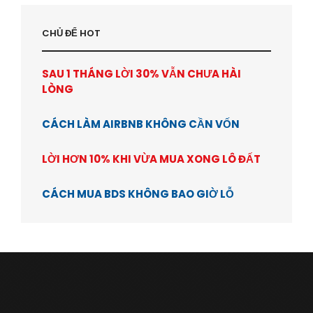
CHỦ ĐỂ HOT
SAU 1 THÁNG LỜI 30% VẪN CHƯA HÀI
LÒNG
CÁCH LÀM AIRBNB KHÔNG CẦN VỐN
LỜI HƠN 10% KHI VỪA MUA XONG LÔ ĐẤT
CÁCH MUA BDS KHÔNG BAO GIỜ LỖ