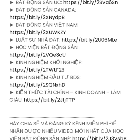
► BẤT ĐỘNG SẢN ÚC:
https://bit.ly/2SVa6Sn
► BẤT ĐỘNG SẢN CANADA:
https://bit.ly/2XNydpB
► BẤT ĐỘNG SẢN VIỆT NAM:
https://bit.ly/2XUWKZY
► LUẬT SƯ NHÀ ĐẤT:
https://bit.ly/2U06MLe
► HỌC VIỆN BẤT ĐỘNG SẢN:
https://bit.ly/2VQe3cU
► KINH NGHIỆM KHỞI NGHIỆP:
https://bit.ly/2TWtF23
► KINH NGHIỆM ĐẦU TƯ BDS:
https://bit.ly/2SQNxhD
► KIẾN THỨC TÀI CHÍNH – KINH DOANH – LÀM
GIÀU:
https://bit.ly/2JfjTTP
……………………………………………………………………………….
HÃY CHIA SẺ VÀ ĐĂNG KÝ KÊNH MIỄN PHÍ ĐỂ
NHẬN ĐƯỢC NHIỀU VIDEO MỚI NHẤT CỦA HỌC
VIỆN BẤT ĐỘNG SẢN NHÉ:
https://bit.ly/2J3VsbB