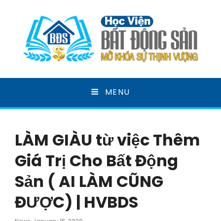
HỌC VIỆN BẤT ĐỘNG
MENU
SẢN
MỞ KHOÁ SỰ THỊNH VƯỢNG
LÀM GIÀU từ việc Thêm
Giá Trị Cho Bất Động
Sản ( AI LÀM CŨNG
ĐƯỢC) | HVBDS
Posted