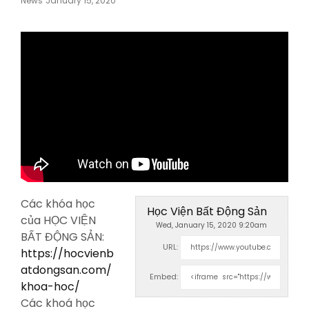
News
January 15, 2020
On
Các khóa học
Học Viện Bất Động Sản
của HỌC VIỆN
Wed, January 15, 2020 9:20am
BẤT ĐỘNG SẢN:
URL:
https://hocvienb
atdongsan.com/
Embed:
khoa-hoc/
Các khoá học