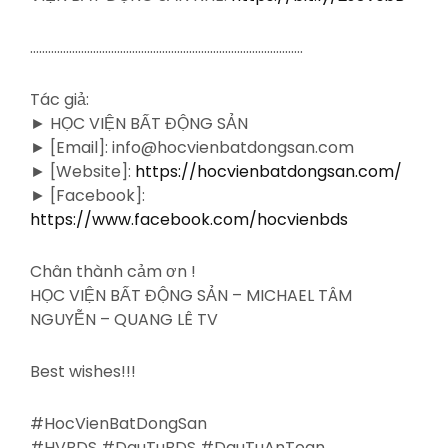
……………………………………………………………………………….
Tác giả:
► HỌC VIỆN BẤT ĐỘNG SẢN
► [Email]: info@hocvienbatdongsan.com
► [Website]:
https://hocvienbatdongsan.com/
► [Facebook]:
https://www.facebook.com/hocvienbds
Chân thành cảm ơn !
HỌC VIỆN BẤT ĐỘNG SẢN – MICHAEL TÂM
NGUYỄN – QUANG LÊ TV
Best wishes!!!
#HocVienBatDongSan
#HVBDS #DauTuBDS #DauTuAnToan