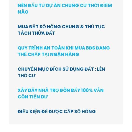
NÊN ĐẦU TƯ DỰ ÁN CHUNG CƯ THỜI ĐIỂM
NÀO
MUA ĐẤT SỔ HỒNG CHUNG & THỦ TỤC
TÁCH THỬA ĐẤT
QUY TRÌNH AN TOÀN KHI MUA BĐS ĐANG
THẾ CHẤP TẠI NGÂN HÀNG
CHUYỂN MỤC ĐÍCH SỬ DỤNG ĐẤT : LÊN
THỔ CƯ
XÂY DÃY NHÀ TRỌ ĐÒN BẨY 100% VẪN
CÒN TIỀN DƯ
ĐIỀU KIỆN ĐỂ ĐƯỢC CẤP SỔ HỒNG