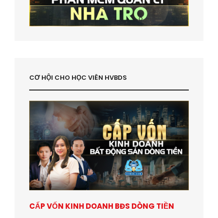
CƠ HỘI CHO HỌC VIÊN HVBDS
CẤP VỐN KINH DOANH BĐS DÒNG TIỀN