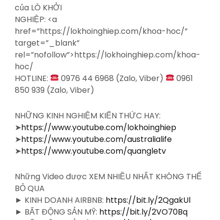
của LÒ KHỞI
NGHIỆP: <a
href=”https://lokhoinghiep.com/khoa-hoc/”
target=”_blank”
rel=”nofollow”>https://lokhoinghiep.com/khoa-
hoc/
HOTLINE:
0976 44 6968 (Zalo, Viber)
0961
850 939 (Zalo, Viber)
NHỮNG KINH NGHIỆM KIẾN THỨC HAY:
➤
https://www.youtube.com/lokhoinghiep
➤
https://www.youtube.com/australialife
➤
https://www.youtube.com/quangletv
Những Video được XEM NHIỀU NHẤT KHÔNG THỂ
BỎ QUA
► KINH DOANH AIRBNB:
https://bit.ly/2QgakUl
► BẤT ĐỘNG SẢN MỸ:
https://bit.ly/2VO70Bq