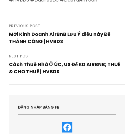
Post
PREVIOUS POST
Mới Kinh Doanh AirBnB Lưu Ý điều này Để
navigation
THÀNH CÔNG | HVBDS
Previous
Post
NEXT POST
Cách Thuê Nhà Ở ÚC, US Để KD AIRBNB; THUÊ
& CHO THUÊ | HVBDS
Next
Post
ĐĂNG NHẬP BẰNG FB