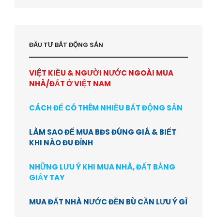
ĐẦU TƯ BẤT ĐỘNG SẢN
VIỆT KIỀU & NGƯỜI NƯỚC NGOÀI MUA
NHÀ/ĐẤT Ở VIỆT NAM
CÁCH ĐỂ CÓ THÊM NHIỀU BẤT ĐỘNG SẢN
LÀM SAO ĐỂ MUA BĐS ĐÚNG GIÁ & BIẾT
KHI NÀO ĐU ĐỈNH
NHỮNG LƯU Ý KHI MUA NHÀ, ĐẤT BẰNG
GIẤY TAY
MUA ĐẤT NHÀ NƯỚC ĐỀN BÙ CẦN LƯU Ý GÌ