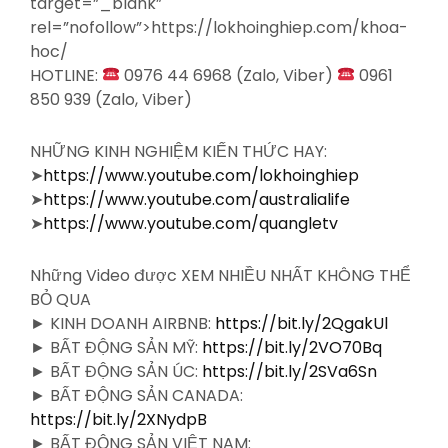
target=”_blank”
rel=”nofollow”>https://lokhoinghiep.com/khoa-
hoc/
HOTLINE:
0976 44 6968 (Zalo, Viber)
0961
850 939 (Zalo, Viber)
NHỮNG KINH NGHIỆM KIẾN THỨC HAY:
➤
https://www.youtube.com/lokhoinghiep
➤
https://www.youtube.com/australialife
➤
https://www.youtube.com/quangletv
Những Video được XEM NHIỀU NHẤT KHÔNG THỂ
BỎ QUA
► KINH DOANH AIRBNB:
https://bit.ly/2QgakUl
► BẤT ĐỘNG SẢN MỸ:
https://bit.ly/2VO70Bq
► BẤT ĐỘNG SẢN ÚC:
https://bit.ly/2SVa6Sn
► BẤT ĐỘNG SẢN CANADA:
https://bit.ly/2XNydpB
► BẤT ĐỘNG SẢN VIỆT NAM: