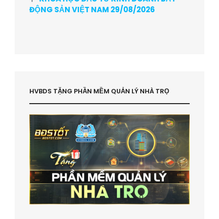
ĐỘNG SẢN VIỆT NAM 29/08/2026
HVBDS TẶNG PHẦN MỀM QUẢN LÝ NHÀ TRỌ