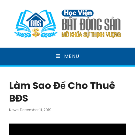
HỌC VIỆN BẤT ĐỘNG
MENU
SẢN
MỞ KHOÁ SỰ THỊNH VƯỢNG
Làm Sao Để Cho Thuê
BĐS
Posted
News
December 11, 2019
On