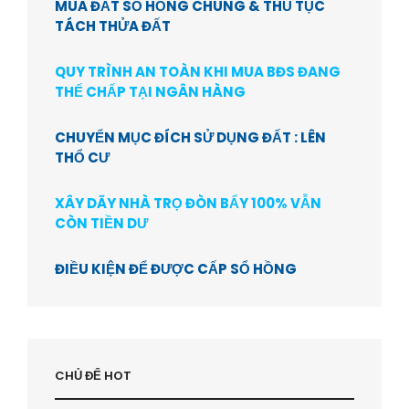
MUA ĐẤT SỔ HỒNG CHUNG & THỦ TỤC
TÁCH THỬA ĐẤT
QUY TRÌNH AN TOÀN KHI MUA BĐS ĐANG
THẾ CHẤP TẠI NGÂN HÀNG
CHUYỂN MỤC ĐÍCH SỬ DỤNG ĐẤT : LÊN
THỔ CƯ
XÂY DÃY NHÀ TRỌ ĐÒN BẨY 100% VẪN
CÒN TIỀN DƯ
ĐIỀU KIỆN ĐỂ ĐƯỢC CẤP SỔ HỒNG
CHỦ ĐỂ HOT