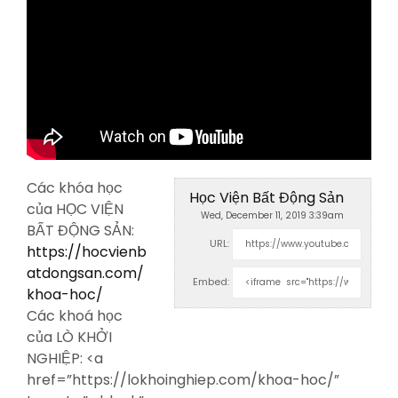
Các khóa học
Học Viện Bất Động Sản
của HỌC VIỆN
Wed, December 11, 2019 3:39am
BẤT ĐỘNG SẢN:
URL:
https://hocvienb
atdongsan.com/
Embed:
khoa-hoc/
Các khoá học
của LÒ KHỞI
NGHIỆP: <a
href=”https://lokhoinghiep.com/khoa-hoc/”