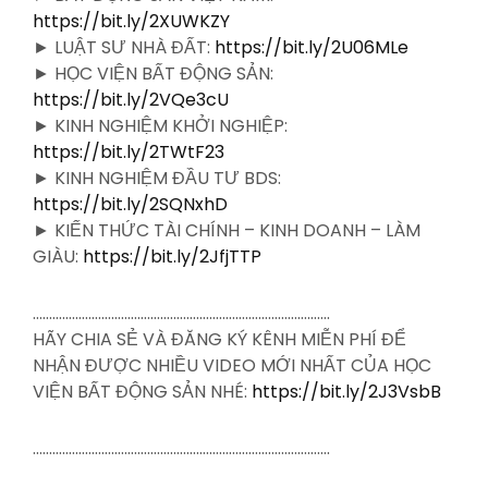
https://bit.ly/2XUWKZY
► LUẬT SƯ NHÀ ĐẤT:
https://bit.ly/2U06MLe
► HỌC VIỆN BẤT ĐỘNG SẢN:
https://bit.ly/2VQe3cU
► KINH NGHIỆM KHỞI NGHIỆP:
https://bit.ly/2TWtF23
► KINH NGHIỆM ĐẦU TƯ BDS:
https://bit.ly/2SQNxhD
► KIẾN THỨC TÀI CHÍNH – KINH DOANH – LÀM
GIÀU:
https://bit.ly/2JfjTTP
……………………………………………………………………………….
HÃY CHIA SẺ VÀ ĐĂNG KÝ KÊNH MIỄN PHÍ ĐỂ
NHẬN ĐƯỢC NHIỀU VIDEO MỚI NHẤT CỦA HỌC
VIỆN BẤT ĐỘNG SẢN NHÉ:
https://bit.ly/2J3VsbB
……………………………………………………………………………….