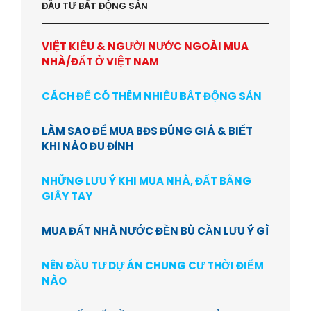
ĐẦU TƯ BẤT ĐỘNG SẢN
VIỆT KIỀU & NGƯỜI NƯỚC NGOÀI MUA
NHÀ/ĐẤT Ở VIỆT NAM
CÁCH ĐỂ CÓ THÊM NHIỀU BẤT ĐỘNG SẢN
LÀM SAO ĐỂ MUA BĐS ĐÚNG GIÁ & BIẾT
KHI NÀO ĐU ĐỈNH
NHỮNG LƯU Ý KHI MUA NHÀ, ĐẤT BẰNG
GIẤY TAY
MUA ĐẤT NHÀ NƯỚC ĐỀN BÙ CẦN LƯU Ý GÌ
NÊN ĐẦU TƯ DỰ ÁN CHUNG CƯ THỜI ĐIỂM
NÀO