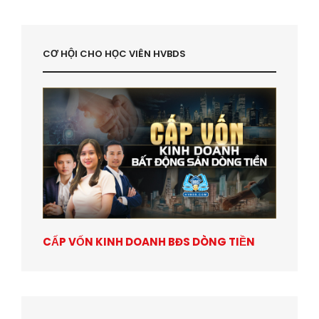
CƠ HỘI CHO HỌC VIÊN HVBDS
CẤP VỐN KINH DOANH BĐS DÒNG TIỀN