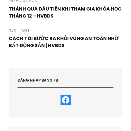
Post
PREVIOUS POST
THÀNH QUẢ ĐẦU TIÊN KHI THAM GIA KHÓA HỌC
navigation
THÁNG 12 – HVBDS
Previous
Post
NEXT POST
CÁCH TÔI BƯỚC RA KHỎI VÙNG AN TOÀN NHỜ
BẤT ĐỘNG SẢN | HVBDS
Next
Post
ĐĂNG NHẬP BẰNG FB