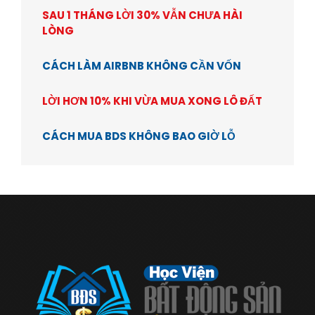
SAU 1 THÁNG LỜI 30% VẪN CHƯA HÀI
LÒNG
CÁCH LÀM AIRBNB KHÔNG CẦN VỐN
LỜI HƠN 10% KHI VỪA MUA XONG LÔ ĐẤT
CÁCH MUA BDS KHÔNG BAO GIỜ LỖ