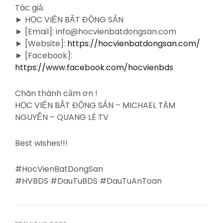
Tác giả:
► HỌC VIỆN BẤT ĐỘNG SẢN
► [Email]: info@hocvienbatdongsan.com
► [Website]:
https://hocvienbatdongsan.com/
► [Facebook]:
https://www.facebook.com/hocvienbds
Chân thành cảm ơn !
HỌC VIỆN BẤT ĐỘNG SẢN – MICHAEL TÂM
NGUYỄN – QUANG LÊ TV
Best wishes!!!
#HocVienBatDongSan
#HVBDS #DauTuBDS #DauTuAnToan