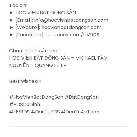
Tác giả:
► HỌC VIỆN BẤT ĐỘNG SẢN
► [Email]: info@hocvienbatdongsan.com
► [Website]: hocvienbatdongsan.com
► [Facebook]: facebook.com/HVBDS
Chân thành cảm ơn !
HỌC VIỆN BẤT ĐỘNG SẢN – MICHAEL TÂM
NGUYỄN – QUANG LÊ TV
Best wishes!!!
#HocVienBatDongSan #BatDongSan
#BDSDuDinh
#HVBDS #DauTuBDS #DauTuAnToan