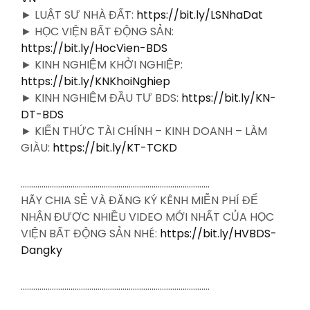
► LUẬT SƯ NHÀ ĐẤT:
https://bit.ly/LSNhaDat
► HỌC VIỆN BẤT ĐỘNG SẢN:
https://bit.ly/HocVien-BDS
► KINH NGHIỆM KHỞI NGHIỆP:
https://bit.ly/KNKhoiNghiep
► KINH NGHIỆM ĐẦU TƯ BDS:
https://bit.ly/KN-
DT-BDS
► KIẾN THỨC TÀI CHÍNH – KINH DOANH – LÀM
GIÀU:
https://bit.ly/KT-TCKD
……………………………………………………………………………….
HÃY CHIA SẺ VÀ ĐĂNG KÝ KÊNH MIỄN PHÍ ĐỂ
NHẬN ĐƯỢC NHIỀU VIDEO MỚI NHẤT CỦA HỌC
VIỆN BẤT ĐỘNG SẢN NHÉ:
https://bit.ly/HVBDS-
Dangky
……………………………………………………………………………….