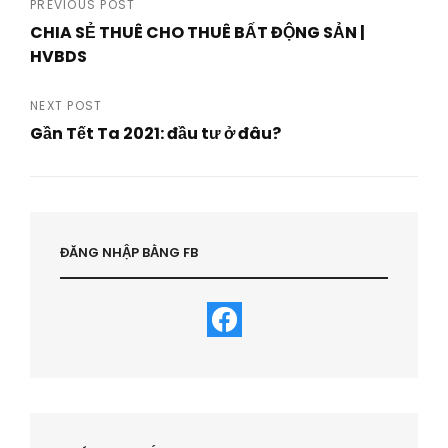
Post
PREVIOUS POST
CHIA SẺ THUÊ CHO THUÊ BẤT ĐỘNG SẢN |
navigation
HVBDS
Previous
Post
NEXT POST
Gần Tết Ta 2021: đầu tư ở đâu?
Next
Post
ĐĂNG NHẬP BẰNG FB