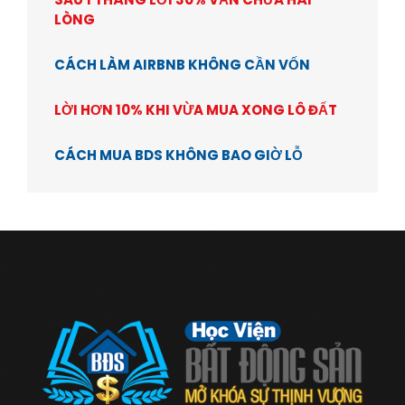
LÒNG
CÁCH LÀM AIRBNB KHÔNG CẦN VỐN
LỜI HƠN 10% KHI VỪA MUA XONG LÔ ĐẤT
CÁCH MUA BDS KHÔNG BAO GIỜ LỖ