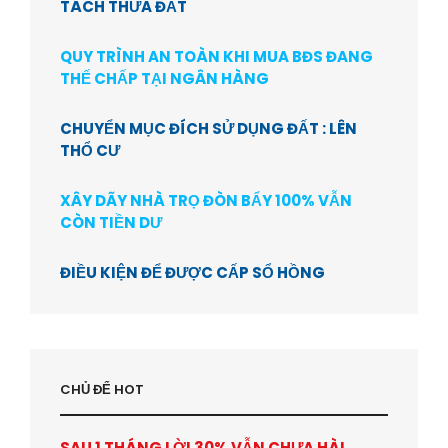
TÁCH THỬA ĐẤT
QUY TRÌNH AN TOÀN KHI MUA BĐS ĐANG
THẾ CHẤP TẠI NGÂN HÀNG
CHUYỂN MỤC ĐÍCH SỬ DỤNG ĐẤT : LÊN
THỔ CƯ
XÂY DÃY NHÀ TRỌ ĐÒN BẨY 100% VẪN
CÒN TIỀN DƯ
ĐIỀU KIỆN ĐỂ ĐƯỢC CẤP SỔ HỒNG
CHỦ ĐỂ HOT
SAU 1 THÁNG LỜI 30% VẪN CHƯA HÀI