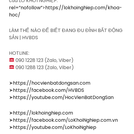
của LÒ KHỞI NGHIỆP:
rel=”nofollow”>https://lokhoinghiep.com/khoa-
hoc/
LÀM THẾ NÀO ĐỂ BIẾT ĐANG ĐU ĐỈNH BẤT ĐỘNG
SẢN | HVBDS
HOTLINE:
090 1228 123 (Zalo, Viber)
090 1288 123 (Zalo, Viber)
➤
https://hocvienbatdongsan.com
➤
https://facebook.com/HVBDS
➤
https://youtube.com/HocVienBatDongSan
➤
https://lokhoinghiep.com
➤
https://facebook.com/LoKhoiNghiep.com.vn
➤
https://youtube.com/LoKhoiNghiep