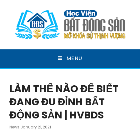
HỌC VIỆN BẤT ĐỘNG
MENU
SẢN
MỞ KHOÁ SỰ THỊNH VƯỢNG
LÀM THẾ NÀO ĐỂ BIẾT
ĐANG ĐU ĐỈNH BẤT
ĐỘNG SẢN | HVBDS
Posted
News
January 21, 2021
On