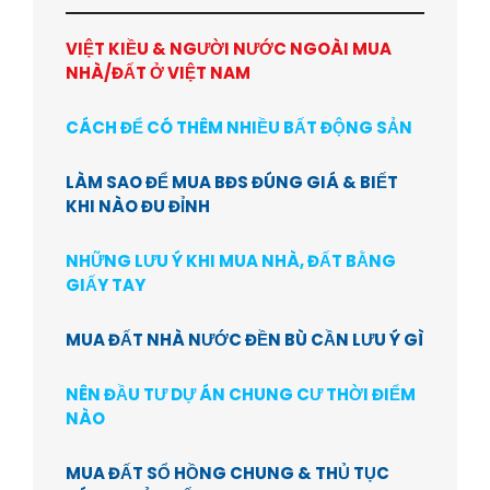
VIỆT KIỀU & NGƯỜI NƯỚC NGOÀI MUA
NHÀ/ĐẤT Ở VIỆT NAM
CÁCH ĐỂ CÓ THÊM NHIỀU BẤT ĐỘNG SẢN
LÀM SAO ĐỂ MUA BĐS ĐÚNG GIÁ & BIẾT
KHI NÀO ĐU ĐỈNH
NHỮNG LƯU Ý KHI MUA NHÀ, ĐẤT BẰNG
GIẤY TAY
MUA ĐẤT NHÀ NƯỚC ĐỀN BÙ CẦN LƯU Ý GÌ
NÊN ĐẦU TƯ DỰ ÁN CHUNG CƯ THỜI ĐIỂM
NÀO
MUA ĐẤT SỔ HỒNG CHUNG & THỦ TỤC