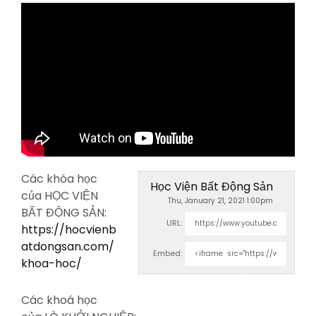
Các khóa học
Học Viện Bất Động Sản
của HỌC VIỆN
Thu, January 21, 2021 1:00pm
BẤT ĐỘNG SẢN:
URL:
https://hocvienb
atdongsan.com/
Embed:
khoa-hoc/
Các khoá học