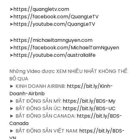
➤
https://quangletv.com
➤
https://facebook.com/QuangLeTV
➤
https://youtube.com/QuangLeTV
➤
https://michaeltamnguyen.com
➤
https://facebook.com/MichaelTamNguyen
➤
https://youtube.com/australialife
Những Video được XEM NHIỀU NHẤT KHÔNG THỂ
BỎ QUA
► KINH DOANH AIRBNB:
https://bit.ly/Kinh-
Doanh-Airbnb
► BẤT ĐỘNG SẢN MỸ:
https://bit.ly/BDS-My
► BẤT ĐỘNG SẢN ÚC:
https://bit.ly/BDS-UC
► BẤT ĐỘNG SẢN CANADA:
https://bit.ly/BDS-
Canada
► BẤT ĐỘNG SẢN VIỆT NAM:
https://bit.ly/BDS-
VN