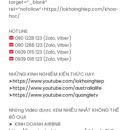
target=”_blank”
rel=”nofollow”>https://lokhoinghiep.com/khoa-
hoc/
HOTLINE:
090 1228 123 (Zalo, Viber)
090 1288 123 (Zalo, Viber)
0939 015 123 (Zalo, Viber)
0939 016 123 (Zalo, Viber)
NHỮNG KINH NGHIỆM KIẾN THỨC HAY:
➤
https://www.youtube.com/lokhoinghiep
➤
https://www.youtube.com/australialife
➤
https://www.youtube.com/quangletv
Những Video được XEM NHIỀU NHẤT KHÔNG THỂ
BỎ QUA
► KINH DOANH AIRBNB: