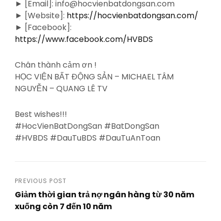
► [Email]: info@hocvienbatdongsan.com
► [Website]:
https://hocvienbatdongsan.com/
► [Facebook]:
https://www.facebook.com/HVBDS
Chân thành cảm ơn !
HỌC VIỆN BẤT ĐỘNG SẢN – MICHAEL TÂM
NGUYỄN – QUANG LÊ TV
Best wishes!!!
#HocVienBatDongSan #BatDongSan
#HVBDS #DauTuBDS #DauTuAnToan
Post
PREVIOUS POST
Giảm thời gian trả nợ ngân hàng từ 30 năm
navigation
xuống còn 7 đến 10 năm
Previous