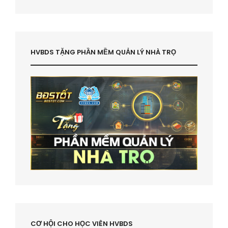
HVBDS TẶNG PHẦN MỀM QUẢN LÝ NHÀ TRỌ
CƠ HỘI CHO HỌC VIÊN HVBDS