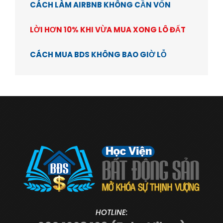
CÁCH LÀM AIRBNB KHÔNG CẦN VỐN
LỜI HƠN 10% KHI VỪA MUA XONG LÔ ĐẤT
CÁCH MUA BDS KHÔNG BAO GIỜ LỖ
HOTLINE: