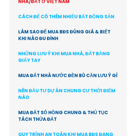
NHÀ/ĐẤT Ở VIỆT NAM
CÁCH ĐỂ CÓ THÊM NHIỀU BẤT ĐỘNG SẢN
LÀM SAO ĐỂ MUA BĐS ĐÚNG GIÁ & BIẾT
KHI NÀO ĐU ĐỈNH
NHỮNG LƯU Ý KHI MUA NHÀ, ĐẤT BẰNG
GIẤY TAY
MUA ĐẤT NHÀ NƯỚC ĐỀN BÙ CẦN LƯU Ý GÌ
NÊN ĐẦU TƯ DỰ ÁN CHUNG CƯ THỜI ĐIỂM
NÀO
MUA ĐẤT SỔ HỒNG CHUNG & THỦ TỤC
TÁCH THỬA ĐẤT
QUY TRÌNH AN TOÀN KHI MUA BĐS ĐANG