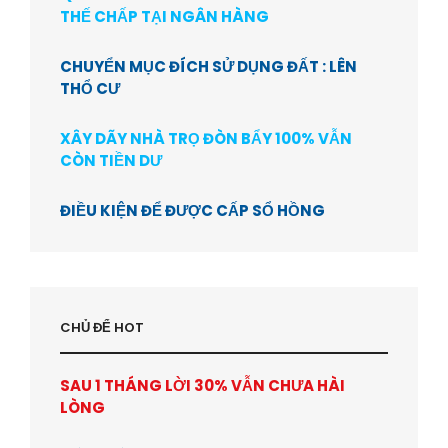
THẾ CHẤP TẠI NGÂN HÀNG
CHUYỂN MỤC ĐÍCH SỬ DỤNG ĐẤT : LÊN
THỔ CƯ
XÂY DÃY NHÀ TRỌ ĐÒN BẨY 100% VẪN
CÒN TIỀN DƯ
ĐIỀU KIỆN ĐỂ ĐƯỢC CẤP SỔ HỒNG
CHỦ ĐỂ HOT
SAU 1 THÁNG LỜI 30% VẪN CHƯA HÀI
LÒNG