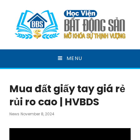
HỌC VIỆN BẤT ĐỘNG
MENU
SẢN
MỞ KHOÁ SỰ THỊNH VƯỢNG
Mua đất giấy tay giá rẻ
rủi ro cao | HVBDS
Posted
News
November 8, 2024
On