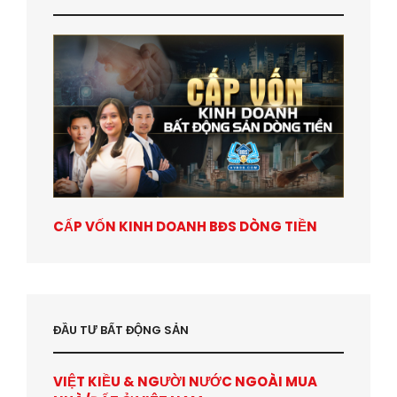
CẤP VỐN KINH DOANH BĐS DÒNG TIỀN
ĐẦU TƯ BẤT ĐỘNG SẢN
VIỆT KIỀU & NGƯỜI NƯỚC NGOÀI MUA