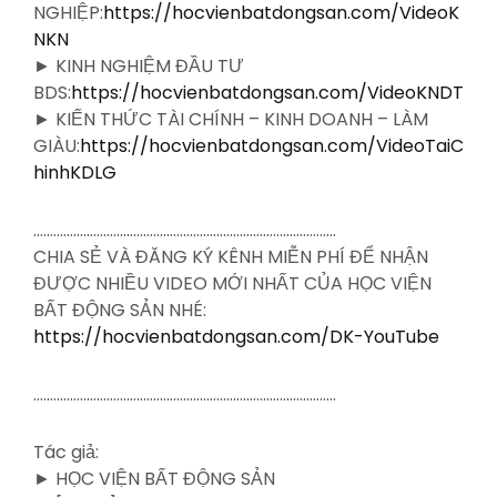
NGHIỆP:
https://hocvienbatdongsan.com/VideoK
NKN
► KINH NGHIỆM ĐẦU TƯ
BDS:
https://hocvienbatdongsan.com/VideoKNDT
► KIẾN THỨC TÀI CHÍNH – KINH DOANH – LÀM
GIÀU:
https://hocvienbatdongsan.com/VideoTaiC
hinhKDLG
……………………………………………………………………………….
CHIA SẺ VÀ ĐĂNG KÝ KÊNH MIỄN PHÍ ĐỂ NHẬN
ĐƯỢC NHIỀU VIDEO MỚI NHẤT CỦA HỌC VIỆN
BẤT ĐỘNG SẢN NHÉ:
https://hocvienbatdongsan.com/DK-YouTube
……………………………………………………………………………….
Tác giả:
► HỌC VIỆN BẤT ĐỘNG SẢN