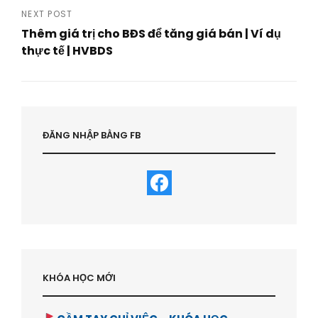
Post
NEXT POST
Thêm giá trị cho BĐS để tăng giá bán | Ví dụ
thực tế | HVBDS
Next
Post
ĐĂNG NHẬP BẰNG FB
KHÓA HỌC MỚI