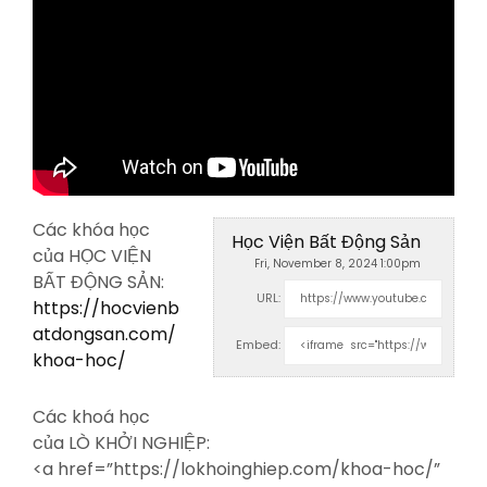
Các khóa học
Học Viện Bất Động Sản
của HỌC VIỆN
Fri, November 8, 2024 1:00pm
BẤT ĐỘNG SẢN:
URL:
https://hocvienb
atdongsan.com/
Embed:
khoa-hoc/
Các khoá học
của LÒ KHỞI NGHIỆP:
<a
href=”https://lokhoinghiep.com/khoa-hoc/”