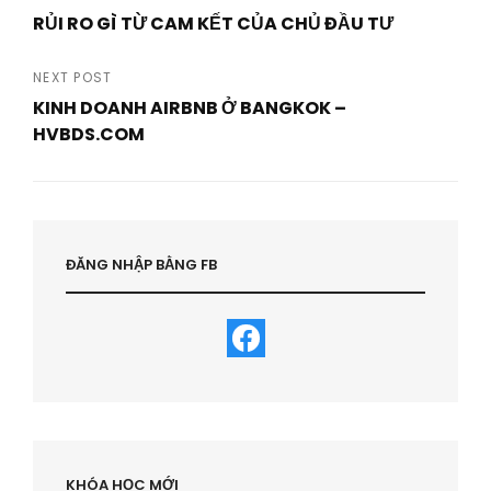
Post
RỦI RO GÌ TỪ CAM KẾT CỦA CHỦ ĐẦU TƯ
navigation
Previous
Post
NEXT POST
KINH DOANH AIRBNB Ở BANGKOK –
HVBDS.COM
Next
Post
ĐĂNG NHẬP BẰNG FB
KHÓA HỌC MỚI