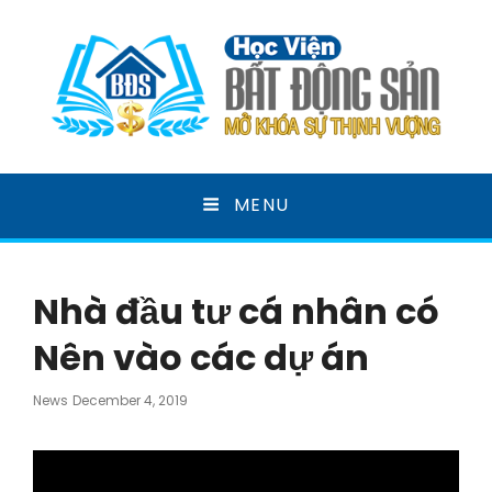
HỌC VIỆN BẤT ĐỘNG
MENU
SẢN
MỞ KHOÁ SỰ THỊNH VƯỢNG
Nhà đầu tư cá nhân có
Nên vào các dự án
Posted
News
December 4, 2019
On