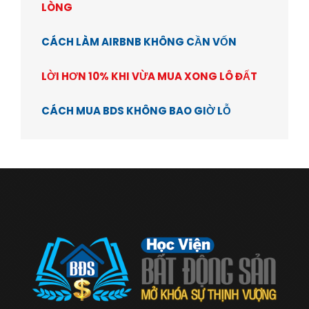
LÒNG
CÁCH LÀM AIRBNB KHÔNG CẦN VỐN
LỜI HƠN 10% KHI VỪA MUA XONG LÔ ĐẤT
CÁCH MUA BDS KHÔNG BAO GIỜ LỖ