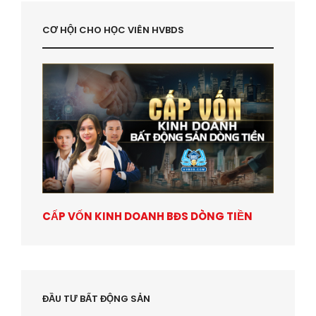
CƠ HỘI CHO HỌC VIÊN HVBDS
CẤP VỐN KINH DOANH BĐS DÒNG TIỀN
ĐẦU TƯ BẤT ĐỘNG SẢN