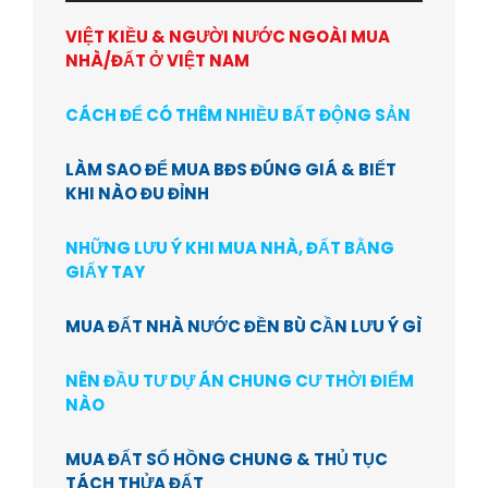
VIỆT KIỀU & NGƯỜI NƯỚC NGOÀI MUA
NHÀ/ĐẤT Ở VIỆT NAM
CÁCH ĐỂ CÓ THÊM NHIỀU BẤT ĐỘNG SẢN
LÀM SAO ĐỂ MUA BĐS ĐÚNG GIÁ & BIẾT
KHI NÀO ĐU ĐỈNH
NHỮNG LƯU Ý KHI MUA NHÀ, ĐẤT BẰNG
GIẤY TAY
MUA ĐẤT NHÀ NƯỚC ĐỀN BÙ CẦN LƯU Ý GÌ
NÊN ĐẦU TƯ DỰ ÁN CHUNG CƯ THỜI ĐIỂM
NÀO
MUA ĐẤT SỔ HỒNG CHUNG & THỦ TỤC
TÁCH THỬA ĐẤT