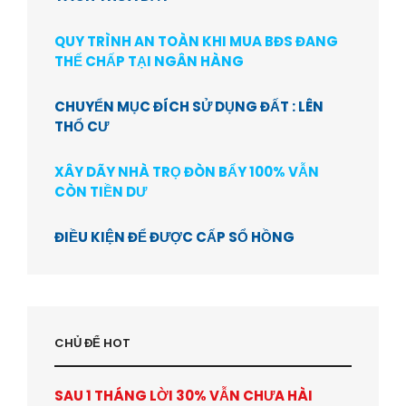
QUY TRÌNH AN TOÀN KHI MUA BĐS ĐANG
THẾ CHẤP TẠI NGÂN HÀNG
CHUYỂN MỤC ĐÍCH SỬ DỤNG ĐẤT : LÊN
THỔ CƯ
XÂY DÃY NHÀ TRỌ ĐÒN BẨY 100% VẪN
CÒN TIỀN DƯ
ĐIỀU KIỆN ĐỂ ĐƯỢC CẤP SỔ HỒNG
CHỦ ĐỂ HOT
SAU 1 THÁNG LỜI 30% VẪN CHƯA HÀI