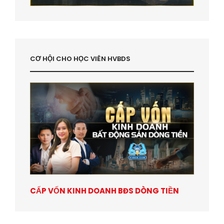
CƠ HỘI CHO HỌC VIÊN HVBDS
CẤP VỐN KINH DOANH BĐS DÒNG TIỀN