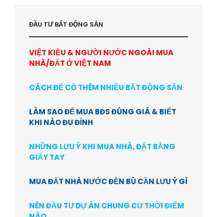
ĐẦU TƯ BẤT ĐỘNG SẢN
VIỆT KIỀU & NGƯỜI NƯỚC NGOÀI MUA
NHÀ/ĐẤT Ở VIỆT NAM
CÁCH ĐỂ CÓ THÊM NHIỀU BẤT ĐỘNG SẢN
LÀM SAO ĐỂ MUA BĐS ĐÚNG GIÁ & BIẾT
KHI NÀO ĐU ĐỈNH
NHỮNG LƯU Ý KHI MUA NHÀ, ĐẤT BẰNG
GIẤY TAY
MUA ĐẤT NHÀ NƯỚC ĐỀN BÙ CẦN LƯU Ý GÌ
NÊN ĐẦU TƯ DỰ ÁN CHUNG CƯ THỜI ĐIỂM
NÀO