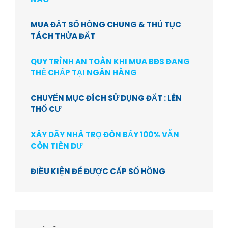
MUA ĐẤT SỔ HỒNG CHUNG & THỦ TỤC
TÁCH THỬA ĐẤT
QUY TRÌNH AN TOÀN KHI MUA BĐS ĐANG
THẾ CHẤP TẠI NGÂN HÀNG
CHUYỂN MỤC ĐÍCH SỬ DỤNG ĐẤT : LÊN
THỔ CƯ
XÂY DÃY NHÀ TRỌ ĐÒN BẨY 100% VẪN
CÒN TIỀN DƯ
ĐIỀU KIỆN ĐỂ ĐƯỢC CẤP SỔ HỒNG