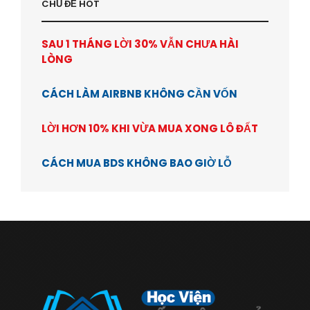
CHỦ ĐỂ HOT
SAU 1 THÁNG LỜI 30% VẪN CHƯA HÀI
LÒNG
CÁCH LÀM AIRBNB KHÔNG CẦN VỐN
LỜI HƠN 10% KHI VỪA MUA XONG LÔ ĐẤT
CÁCH MUA BDS KHÔNG BAO GIỜ LỖ