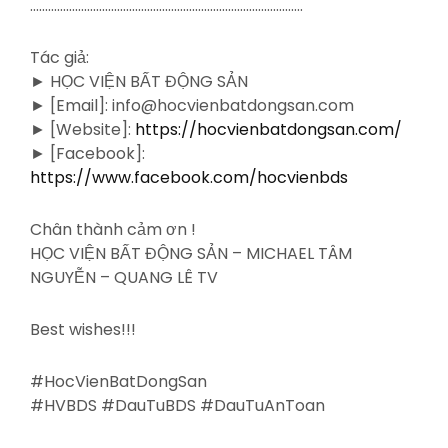
……………………………………………………………………………….
Tác giả:
► HỌC VIỆN BẤT ĐỘNG SẢN
► [Email]: info@hocvienbatdongsan.com
► [Website]:
https://hocvienbatdongsan.com/
► [Facebook]:
https://www.facebook.com/hocvienbds
Chân thành cảm ơn !
HỌC VIỆN BẤT ĐỘNG SẢN – MICHAEL TÂM
NGUYỄN – QUANG LÊ TV
Best wishes!!!
#HocVienBatDongSan
#HVBDS #DauTuBDS #DauTuAnToan