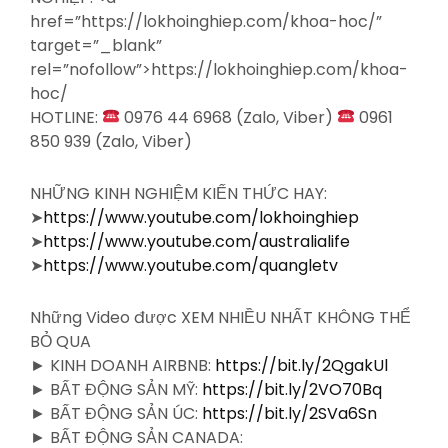
href=”https://lokhoinghiep.com/khoa-hoc/”
target=”_blank”
rel=”nofollow”>https://lokhoinghiep.com/khoa-
hoc/
HOTLINE:
0976 44 6968 (Zalo, Viber)
0961
850 939 (Zalo, Viber)
NHỮNG KINH NGHIỆM KIẾN THỨC HAY:
➤
https://www.youtube.com/lokhoinghiep
➤
https://www.youtube.com/australialife
➤
https://www.youtube.com/quangletv
Những Video được XEM NHIỀU NHẤT KHÔNG THỂ
BỎ QUA
► KINH DOANH AIRBNB:
https://bit.ly/2QgakUl
► BẤT ĐỘNG SẢN MỸ:
https://bit.ly/2VO70Bq
► BẤT ĐỘNG SẢN ÚC:
https://bit.ly/2SVa6Sn
► BẤT ĐỘNG SẢN CANADA: