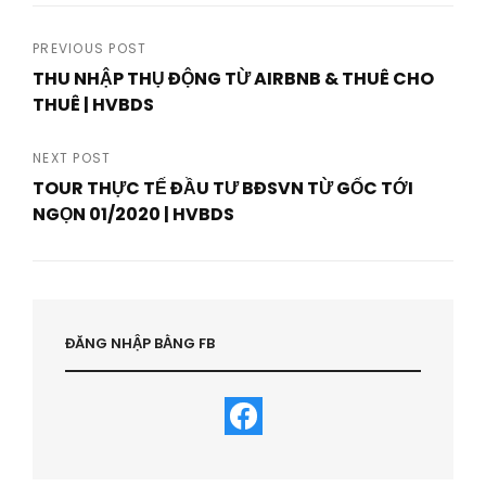
Post
PREVIOUS POST
THU NHẬP THỤ ĐỘNG TỪ AIRBNB & THUÊ CHO
navigation
THUÊ | HVBDS
Previous
Post
NEXT POST
TOUR THỰC TẾ ĐẦU TƯ BĐSVN TỪ GỐC TỚI
NGỌN 01/2020 | HVBDS
Next
Post
ĐĂNG NHẬP BẰNG FB