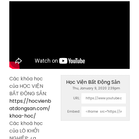
Các khóa học
Học Viện Bất Động Sản
của HỌC VIỆN
Thu, January 9, 2020 2:39pm
BẤT ĐỘNG SẢN:
URL:
https://hocvienb
atdongsan.com/
Embed:
khoa-hoc/
Các khoá học
của LÒ KHỞI
NGHIỆP: <a