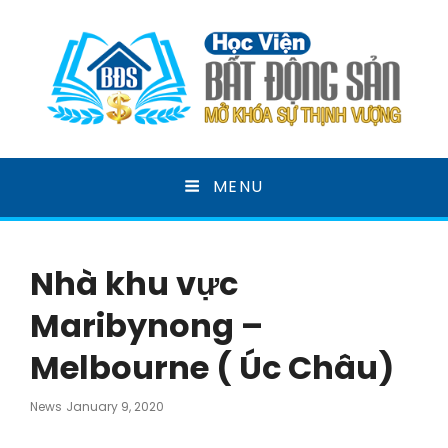
HỌC VIỆN BẤT ĐỘNG
MENU
SẢN
MỞ KHOÁ SỰ THỊNH VƯỢNG
Nhà khu vực
Maribynong –
Melbourne ( Úc Châu)
Posted
News
January 9, 2020
On