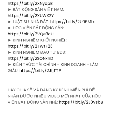
https://bit.ly/2XNydpB
► BẤT ĐỘNG SẢN VIỆT NAM:
https://bit.ly/2XUWKZY
► LUẬT SƯ NHÀ ĐẤT:
https://bit.ly/2U06MLe
► HỌC VIỆN BẤT ĐỘNG SẢN:
https://bit.ly/2VQe3cU
► KINH NGHIỆM KHỞI NGHIỆP:
https://bit.ly/2TWtF23
► KINH NGHIỆM ĐẦU TƯ BDS:
https://bit.ly/2SQNxhD
► KIẾN THỨC TÀI CHÍNH – KINH DOANH – LÀM
GIÀU:
https://bit.ly/2JfjTTP
……………………………………………………………………………….
HÃY CHIA SẺ VÀ ĐĂNG KÝ KÊNH MIỄN PHÍ ĐỂ
NHẬN ĐƯỢC NHIỀU VIDEO MỚI NHẤT CỦA HỌC
VIỆN BẤT ĐỘNG SẢN NHÉ:
https://bit.ly/2J3VsbB