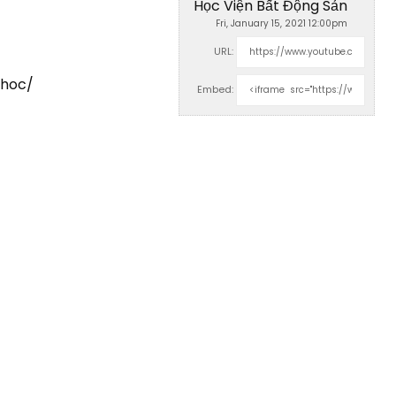
Học Viện Bất Động Sản
Fri, January 15, 2021 12:00pm
URL:
-hoc/
Embed: