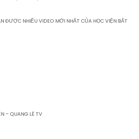
HẬN ĐƯỢC NHIỀU VIDEO MỚI NHẤT CỦA HỌC VIỆN BẤT
N – QUANG LÊ TV