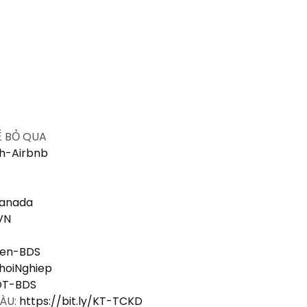
Ể BỎ QUA
nh-Airbnb
Canada
-VN
Vien-BDS
KhoiNghiep
-DT-BDS
IÀU:
https://bit.ly/KT-TCKD