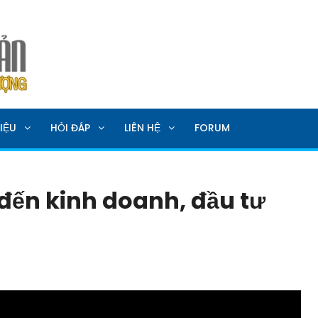
SẢN
IỆU
HỎI ĐÁP
LIÊN HỆ
FORUM
ến kinh doanh, đầu tư