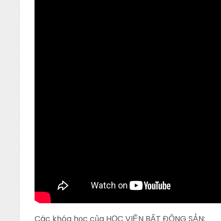
Các khóa học của HỌC VIỆN BẤT ĐỘNG SẢN: