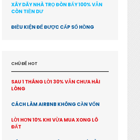
XÂY DÃY NHÀ TRỌ ĐÒN BẨY 100% VẪN
CÒN TIỀN DƯ
ĐIỀU KIỆN ĐỂ ĐƯỢC CẤP SỔ HỒNG
CHỦ ĐỂ HOT
SAU 1 THÁNG LỜI 30% VẪN CHƯA HÀI
LÒNG
CÁCH LÀM AIRBNB KHÔNG CẦN VỐN
LỜI HƠN 10% KHI VỪA MUA XONG LÔ
ĐẤT