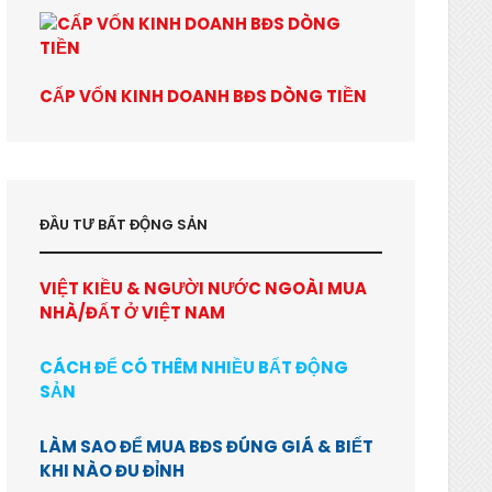
CẤP VỐN KINH DOANH BĐS DÒNG TIỀN
ĐẦU TƯ BẤT ĐỘNG SẢN
VIỆT KIỀU & NGƯỜI NƯỚC NGOÀI MUA
NHÀ/ĐẤT Ở VIỆT NAM
CÁCH ĐỂ CÓ THÊM NHIỀU BẤT ĐỘNG
SẢN
LÀM SAO ĐỂ MUA BĐS ĐÚNG GIÁ & BIẾT
KHI NÀO ĐU ĐỈNH