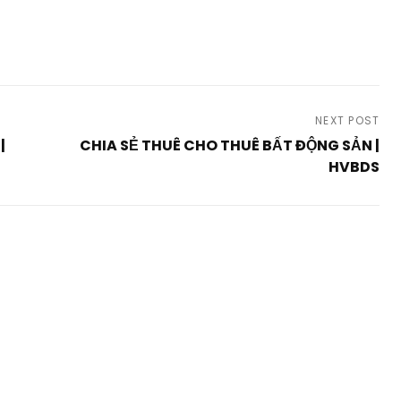
NEXT POST
|
CHIA SẺ THUÊ CHO THUÊ BẤT ĐỘNG SẢN |
HVBDS
Next
Post