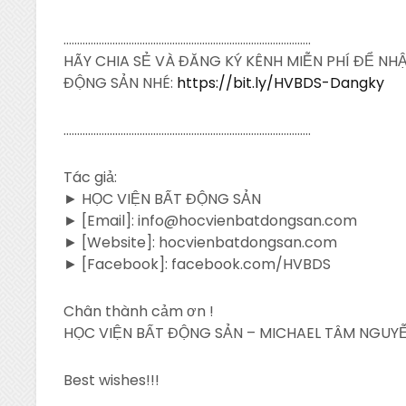
……………………………………………………………………………….
HÃY CHIA SẺ VÀ ĐĂNG KÝ KÊNH MIỄN PHÍ ĐỂ N
ĐỘNG SẢN NHÉ:
https://bit.ly/HVBDS-Dangky
……………………………………………………………………………….
Tác giả:
► HỌC VIỆN BẤT ĐỘNG SẢN
► [Email]: info@hocvienbatdongsan.com
► [Website]: hocvienbatdongsan.com
► [Facebook]: facebook.com/HVBDS
Chân thành cảm ơn !
HỌC VIỆN BẤT ĐỘNG SẢN – MICHAEL TÂM NGUYỄ
Best wishes!!!