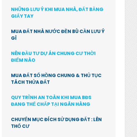
NHỮNG LƯU Ý KHI MUA NHÀ, ĐẤT BẰNG
GIẤY TAY
MUA ĐẤT NHÀ NƯỚC ĐỀN BÙ CẦN LƯU Ý
GÌ
NÊN ĐẦU TƯ DỰ ÁN CHUNG CƯ THỜI
ĐIỂM NÀO
MUA ĐẤT SỔ HỒNG CHUNG & THỦ TỤC
TÁCH THỬA ĐẤT
QUY TRÌNH AN TOÀN KHI MUA BĐS
ĐANG THẾ CHẤP TẠI NGÂN HÀNG
CHUYỂN MỤC ĐÍCH SỬ DỤNG ĐẤT : LÊN
THỔ CƯ