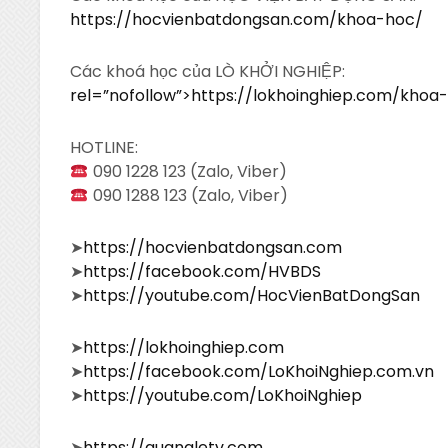
https://hocvienbatdongsan.com/khoa-hoc/
Các khoá học của LÒ KHỞI NGHIỆP:
rel=”nofollow”>https://lokhoinghiep.com/khoa
HOTLINE:
090 1228 123 (Zalo, Viber)
090 1288 123 (Zalo, Viber)
➤
https://hocvienbatdongsan.com
➤
https://facebook.com/HVBDS
➤
https://youtube.com/HocVienBatDongSan
➤
https://lokhoinghiep.com
➤
https://facebook.com/LoKhoiNghiep.com.vn
➤
https://youtube.com/LoKhoiNghiep
➤
https://quangletv.com