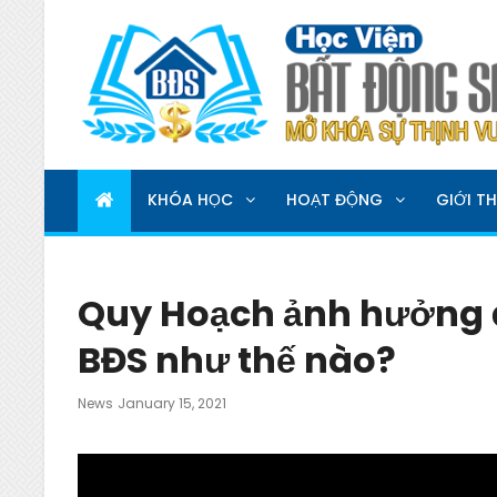
HỌC VIỆN BẤT ĐỘNG 
MỞ KHOÁ SỰ THỊNH VƯỢNG
KHÓA HỌC
HOẠT ĐỘNG
GIỚI TH
Quy Hoạch ảnh hưởng đ
BĐS như thế nào?
Posted
News
January 15, 2021
On