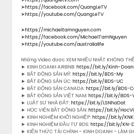
➤
https://facebook.com/QuangLeTV
➤
https://youtube.com/QuangLeTV
➤
https://michaeltamnguyen.com
➤
https://facebook.com/MichaelTamNguyen
➤
https://youtube.com/australialife
Những Video được XEM NHIỀU NHẤT KHÔNG TH
► KINH DOANH AIRBNB:
https://bit.ly/Kinh-Doa
► BẤT ĐỘNG SẢN MỸ:
https://bit.ly/BDS-My
► BẤT ĐỘNG SẢN ÚC:
https://bit.ly/BDS-UC
► BẤT ĐỘNG SẢN CANADA:
https://bit.ly/BDS-
► BẤT ĐỘNG SẢN VIỆT NAM:
https://bit.ly/BDS
► LUẬT SƯ NHÀ ĐẤT:
https://bit.ly/LSNhaDat
► HỌC VIỆN BẤT ĐỘNG SẢN:
https://bit.ly/Hoc
► KINH NGHIỆM KHỞI NGHIỆP:
https://bit.ly/KN
► KINH NGHIỆM ĐẦU TƯ BDS:
https://bit.ly/KN
► KIẾN THỨC TÀI CHÍNH – KINH DOANH – LÀM G