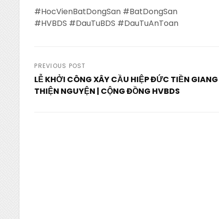
#HocVienBatDongSan #BatDongSan
#HVBDS #DauTuBDS #DauTuAnToan
Post
PREVIOUS POST
LỄ KHỞI CÔNG XÂY CẦU HIỆP ĐỨC TIỀN GIANG 
navigation
THIỆN NGUYỆN | CỘNG ĐỒNG HVBDS
Previous
Post