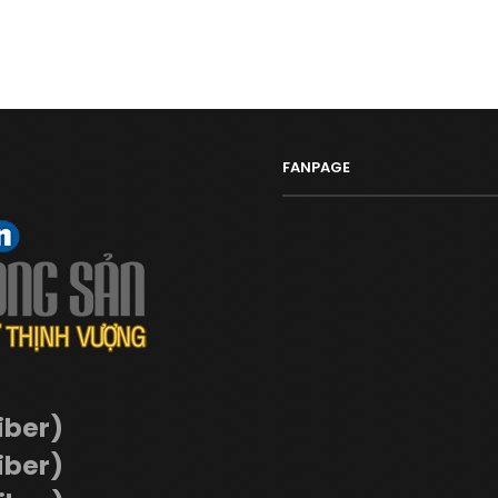
FANPAGE
iber)
iber)