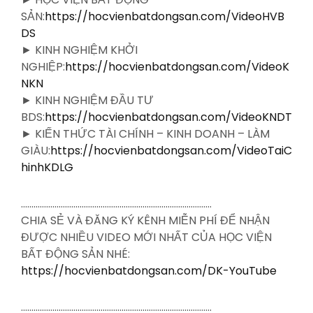
SẢN:
https://hocvienbatdongsan.com/VideoHVB
DS
► KINH NGHIỆM KHỞI
NGHIỆP:
https://hocvienbatdongsan.com/VideoK
NKN
► KINH NGHIỆM ĐẦU TƯ
BDS:
https://hocvienbatdongsan.com/VideoKNDT
► KIẾN THỨC TÀI CHÍNH – KINH DOANH – LÀM
GIÀU:
https://hocvienbatdongsan.com/VideoTaiC
hinhKDLG
……………………………………………………………………………….
CHIA SẺ VÀ ĐĂNG KÝ KÊNH MIỄN PHÍ ĐỂ NHẬN
ĐƯỢC NHIỀU VIDEO MỚI NHẤT CỦA HỌC VIỆN
BẤT ĐỘNG SẢN NHÉ:
https://hocvienbatdongsan.com/DK-YouTube
……………………………………………………………………………….