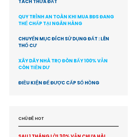
TÁCH THỬA ĐẤT
QUY TRÌNH AN TOÀN KHI MUA BĐS ĐANG
THẾ CHẤP TẠI NGÂN HÀNG
CHUYỂN MỤC ĐÍCH SỬ DỤNG ĐẤT : LÊN
THỔ CƯ
XÂY DÃY NHÀ TRỌ ĐÒN BẨY 100% VẪN
CÒN TIỀN DƯ
ĐIỀU KIỆN ĐỂ ĐƯỢC CẤP SỔ HỒNG
CHỦ ĐỂ HOT
SAU 1 THÁNG LỜI 30% VẪN CHƯA HÀI