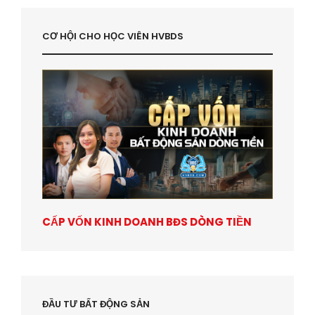
CƠ HỘI CHO HỌC VIÊN HVBDS
CẤP VỐN KINH DOANH BĐS DÒNG TIỀN
ĐẦU TƯ BẤT ĐỘNG SẢN