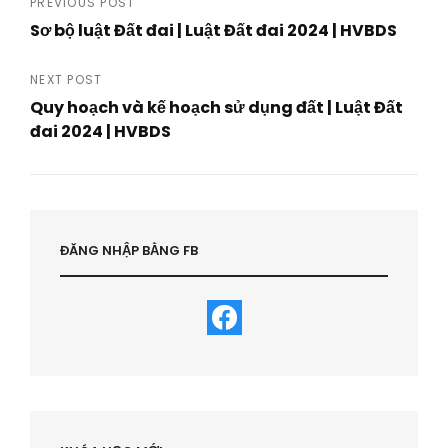
Post
PREVIOUS POST
Sơ bộ luật Đất đai | Luật Đất đai 2024 | HVBDS
navigation
Previous
Post
NEXT POST
Quy hoạch và kế hoạch sử dụng đất | Luật Đất
đai 2024 | HVBDS
Next
Post
ĐĂNG NHẬP BẰNG FB