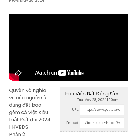
News
May 28, 2024
On
Quyền và nghĩa
Học Viện Bất Động Sản
vụ của người sử
Tue, May 28, 2024 1:00pm
dụng đất bao
URL:
gồm cả Việt Kiều |
Luật Đất đai 2024
Embed:
|
HVBDS
Phần 2