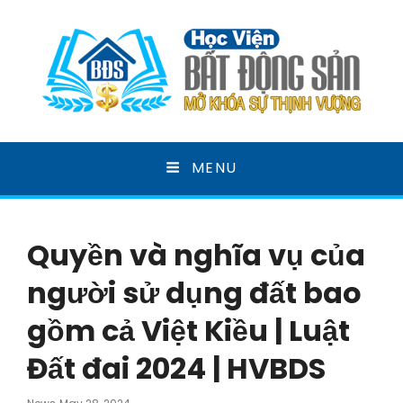
HỌC VIỆN BẤT ĐỘNG
MENU
SẢN
MỞ KHOÁ SỰ THỊNH VƯỢNG
Quyền và nghĩa vụ của
người sử dụng đất bao
gồm cả Việt Kiều | Luật
Đất đai 2024 | HVBDS
Posted