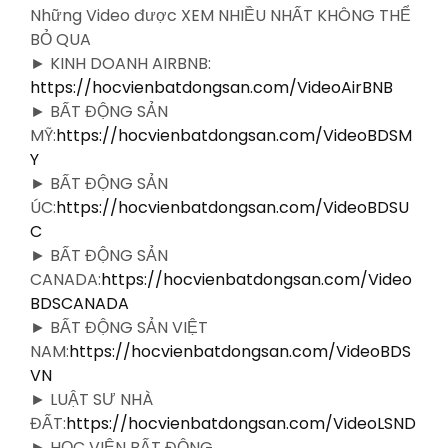
Những Video được XEM NHIỀU NHẤT KHÔNG THỂ
BỎ QUA
► KINH DOANH AIRBNB:
https://hocvienbatdongsan.com/VideoAirBNB
► BẤT ĐỘNG SẢN
MỸ:
https://hocvienbatdongsan.com/VideoBDSM
Y
► BẤT ĐỘNG SẢN
ÚC:
https://hocvienbatdongsan.com/VideoBDSU
C
► BẤT ĐỘNG SẢN
CANADA:
https://hocvienbatdongsan.com/Video
BDSCANADA
► BẤT ĐỘNG SẢN VIỆT
NAM:
https://hocvienbatdongsan.com/VideoBDS
VN
► LUẬT SƯ NHÀ
ĐẤT:
https://hocvienbatdongsan.com/VideoLSND
► HỌC VIỆN BẤT ĐỘNG