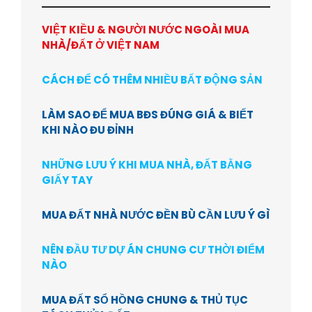
VIỆT KIỀU & NGƯỜI NƯỚC NGOÀI MUA
NHÀ/ĐẤT Ở VIỆT NAM
CÁCH ĐỂ CÓ THÊM NHIỀU BẤT ĐỘNG SẢN
LÀM SAO ĐỂ MUA BĐS ĐÚNG GIÁ & BIẾT
KHI NÀO ĐU ĐỈNH
NHỮNG LƯU Ý KHI MUA NHÀ, ĐẤT BẰNG
GIẤY TAY
MUA ĐẤT NHÀ NƯỚC ĐỀN BÙ CẦN LƯU Ý GÌ
NÊN ĐẦU TƯ DỰ ÁN CHUNG CƯ THỜI ĐIỂM
NÀO
MUA ĐẤT SỔ HỒNG CHUNG & THỦ TỤC