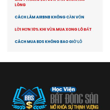
LÒNG
CÁCH LÀM AIRBNB KHÔNG CẦN VỐN
LỜI HƠN 10% KHI VỪA MUA XONG LÔ ĐẤT
CÁCH MUA BDS KHÔNG BAO GIỜ LỖ