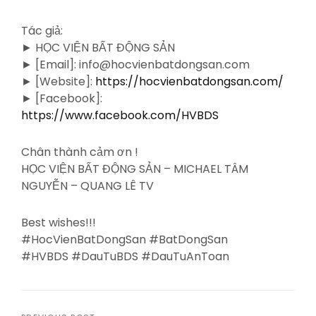
Tác giả:
► HỌC VIỆN BẤT ĐỘNG SẢN
► [Email]: info@hocvienbatdongsan.com
► [Website]:
https://hocvienbatdongsan.com/
► [Facebook]:
https://www.facebook.com/HVBDS
Chân thành cảm ơn !
HỌC VIỆN BẤT ĐỘNG SẢN – MICHAEL TÂM
NGUYỄN – QUANG LÊ TV
Best wishes!!!
#HocVienBatDongSan #BatDongSan
#HVBDS #DauTuBDS #DauTuAnToan