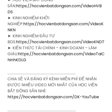
SẢN:
https://hocvienbatdongsan.com/VideoHVB
DS
► KINH NGHIỆM KHỞI
NGHIỆP:
https://hocvienbatdongsan.com/VideoK
NKN
► KINH NGHIỆM ĐẦU TƯ
BDS:
https://hocvienbatdongsan.com/VideoKNDT
► KIẾN THỨC TÀI CHÍNH – KINH DOANH – LÀM
GIÀU:
https://hocvienbatdongsan.com/VideoTaiC
hinhKDLG
……………………………………………………………………………….
CHIA SẺ VÀ ĐĂNG KÝ KÊNH MIỄN PHÍ ĐỂ NHẬN
ĐƯỢC NHIỀU VIDEO MỚI NHẤT CỦA HỌC VIỆN
BẤT ĐỘNG SẢN NHÉ:
https://hocvienbatdongsan.com/DK-YouTube
……………………………………………………………………………….