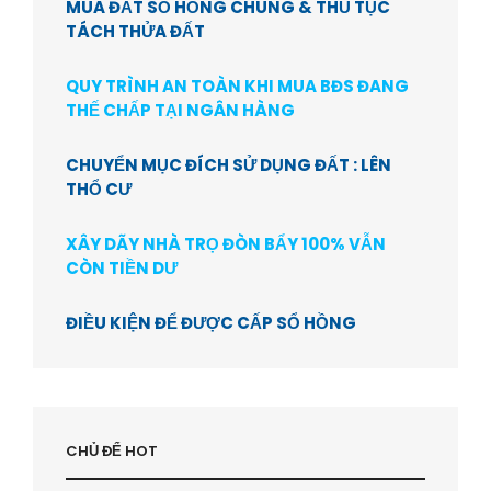
MUA ĐẤT SỔ HỒNG CHUNG & THỦ TỤC
TÁCH THỬA ĐẤT
QUY TRÌNH AN TOÀN KHI MUA BĐS ĐANG
THẾ CHẤP TẠI NGÂN HÀNG
CHUYỂN MỤC ĐÍCH SỬ DỤNG ĐẤT : LÊN
THỔ CƯ
XÂY DÃY NHÀ TRỌ ĐÒN BẨY 100% VẪN
CÒN TIỀN DƯ
ĐIỀU KIỆN ĐỂ ĐƯỢC CẤP SỔ HỒNG
CHỦ ĐỂ HOT