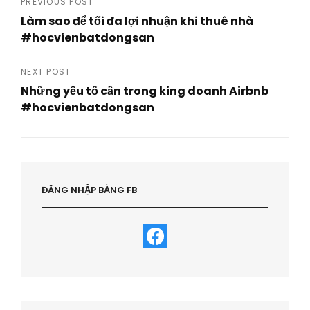
Post
PREVIOUS POST
Làm sao để tối đa lợi nhuận khi thuê nhà
navigation
#hocvienbatdongsan
Previous
Post
NEXT POST
Những yếu tố cần trong king doanh Airbnb
#hocvienbatdongsan
Next
Post
ĐĂNG NHẬP BẰNG FB