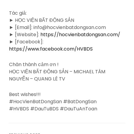
Tác giả:
► HỌC VIỆN BẤT ĐỘNG SẢN
► [Email]: info@hocvienbatdongsan.com
► [Website]:
https://hocvienbatdongsan.com/
► [Facebook]:
https://www.facebook.com/HVBDS
Chân thành cảm ơn !
HỌC VIỆN BẤT ĐỘNG SẢN – MICHAEL TÂM
NGUYỄN – QUANG LÊ TV
Best wishes!!!
#HocVienBatDongSan #BatDongSan
#HVBDS #DauTuBDS #DauTuAnToan