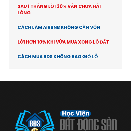
SAU 1 THÁNG LỜI 30% VẪN CHƯA HÀI
LÒNG
CÁCH LÀM AIRBNB KHÔNG CẦN VỐN
LỜI HƠN 10% KHI VỪA MUA XONG LÔ ĐẤT
CÁCH MUA BDS KHÔNG BAO GIỜ LỖ