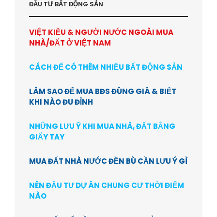
ĐẦU TƯ BẤT ĐỘNG SẢN
VIỆT KIỀU & NGƯỜI NƯỚC NGOÀI MUA
NHÀ/ĐẤT Ở VIỆT NAM
CÁCH ĐỂ CÓ THÊM NHIỀU BẤT ĐỘNG SẢN
LÀM SAO ĐỂ MUA BĐS ĐÚNG GIÁ & BIẾT
KHI NÀO ĐU ĐỈNH
NHỮNG LƯU Ý KHI MUA NHÀ, ĐẤT BẰNG
GIẤY TAY
MUA ĐẤT NHÀ NƯỚC ĐỀN BÙ CẦN LƯU Ý GÌ
NÊN ĐẦU TƯ DỰ ÁN CHUNG CƯ THỜI ĐIỂM
NÀO