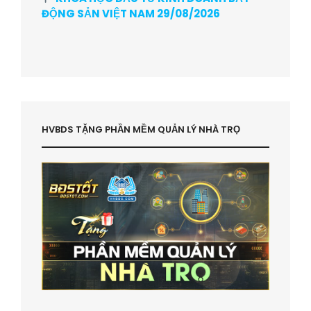
ĐỘNG SẢN VIỆT NAM 29/08/2026
HVBDS TẶNG PHẦN MỀM QUẢN LÝ NHÀ TRỌ