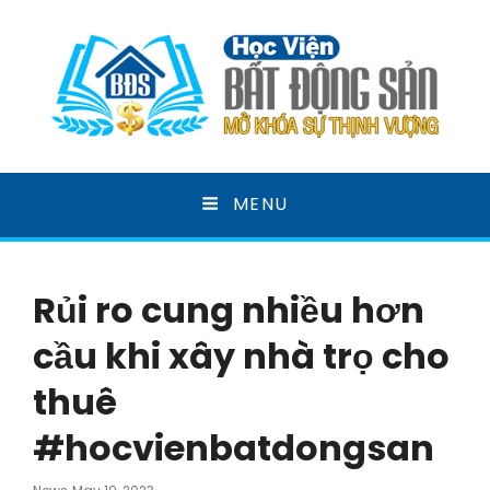
HỌC VIỆN BẤT ĐỘNG
MENU
SẢN
MỞ KHOÁ SỰ THỊNH VƯỢNG
Rủi ro cung nhiều hơn
cầu khi xây nhà trọ cho
thuê
#hocvienbatdongsan
Posted