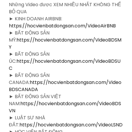
Những Video được XEM NHIỀU NHẤT KHÔNG THỂ
BỎ QUA
► KINH DOANH AIRBNB:
https://hocvienbatdongsan.com/VideoAirBNB
► BẤT ĐỘNG SẢN
MỸ:
https://hocvienbatdongsan.com/VideoBDSM
Y
► BẤT ĐỘNG SẢN
ÚC:
https://hocvienbatdongsan.com/VideoBDSU
C
► BẤT ĐỘNG SẢN
CANADA:
https://hocvienbatdongsan.com/Video
BDSCANADA
► BẤT ĐỘNG SẢN VIỆT
NAM:
https://hocvienbatdongsan.com/VideoBDS
VN
► LUẬT SƯ NHÀ
ĐẤT:
https://hocvienbatdongsan.com/VideoLSND
► HỌC VIỆN BẤT ĐỘNG