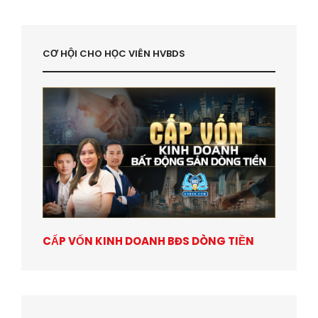
CƠ HỘI CHO HỌC VIÊN HVBDS
CẤP VỐN KINH DOANH BĐS DÒNG TIỀN