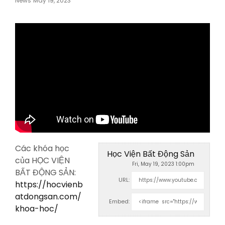
News
May 19, 2023
On
Các khóa học
Học Viện Bất Động Sản
của HỌC VIỆN
Fri, May 19, 2023 1:00pm
BẤT ĐỘNG SẢN:
URL:
https://hocvienb
atdongsan.com/
Embed:
khoa-hoc/