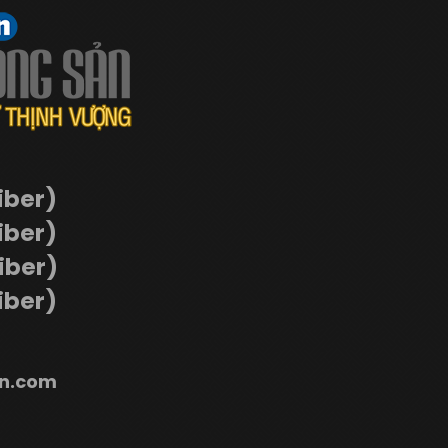
iber)
iber)
Viber)
iber)
n.com