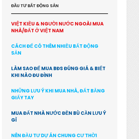
ĐẦU TƯ BẤT ĐỘNG SẢN
VIỆT KIỀU & NGƯỜI NƯỚC NGOÀI MUA
NHÀ/ĐẤT Ở VIỆT NAM
CÁCH ĐỂ CÓ THÊM NHIỀU BẤT ĐỘNG
SẢN
LÀM SAO ĐỂ MUA BĐS ĐÚNG GIÁ & BIẾT
KHI NÀO ĐU ĐỈNH
NHỮNG LƯU Ý KHI MUA NHÀ, ĐẤT BẰNG
GIẤY TAY
MUA ĐẤT NHÀ NƯỚC ĐỀN BÙ CẦN LƯU Ý
GÌ
NÊN ĐẦU TƯ DỰ ÁN CHUNG CƯ THỜI