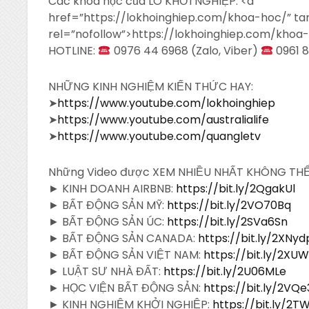
Các khoá học của LÒ KHỞI NGHIỆP: <a
href=”https://lokhoinghiep.com/khoa-hoc/” ta
rel=”nofollow”>https://lokhoinghiep.com/khoa
HOTLINE:
0976 44 6968 (Zalo, Viber)
0961 8
NHỮNG KINH NGHIỆM KIẾN THỨC HAY:
➤
https://www.youtube.com/lokhoinghiep
➤
https://www.youtube.com/australialife
➤
https://www.youtube.com/quangletv
Những Video được XEM NHIỀU NHẤT KHÔNG TH
► KINH DOANH AIRBNB:
https://bit.ly/2QgakUl
► BẤT ĐỘNG SẢN MỸ:
https://bit.ly/2VO70Bq
► BẤT ĐỘNG SẢN ÚC:
https://bit.ly/2SVa6Sn
► BẤT ĐỘNG SẢN CANADA:
https://bit.ly/2XNy
► BẤT ĐỘNG SẢN VIỆT NAM:
https://bit.ly/2XU
► LUẬT SƯ NHÀ ĐẤT:
https://bit.ly/2U06MLe
► HỌC VIỆN BẤT ĐỘNG SẢN:
https://bit.ly/2VQ
► KINH NGHIỆM KHỞI NGHIỆP:
https://bit.ly/2T