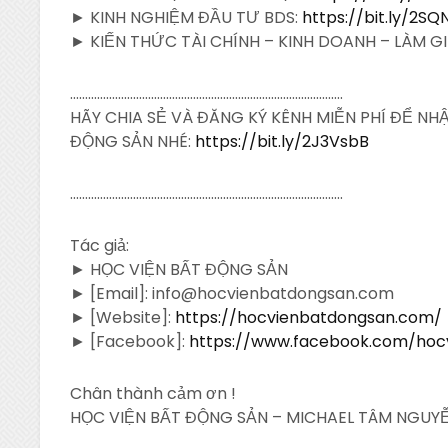
► KINH NGHIỆM ĐẦU TƯ BDS:
https://bit.ly/2S
► KIẾN THỨC TÀI CHÍNH – KINH DOANH – LÀM G
……………………………………………………………………………….
HÃY CHIA SẺ VÀ ĐĂNG KÝ KÊNH MIỄN PHÍ ĐỂ N
ĐỘNG SẢN NHÉ:
https://bit.ly/2J3VsbB
……………………………………………………………………………….
Tác giả:
► HỌC VIỆN BẤT ĐỘNG SẢN
► [Email]: info@hocvienbatdongsan.com
► [Website]:
https://hocvienbatdongsan.com/
► [Facebook]:
https://www.facebook.com/hoc
Chân thành cảm ơn !
HỌC VIỆN BẤT ĐỘNG SẢN – MICHAEL TÂM NGUYỄ