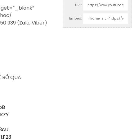
URL:
rget=”_blank”
-hoc/
Embed:
50 939 (Zalo, Viber)
Ể BỎ QUA
dpB
WKZY
e3cU
WtF23