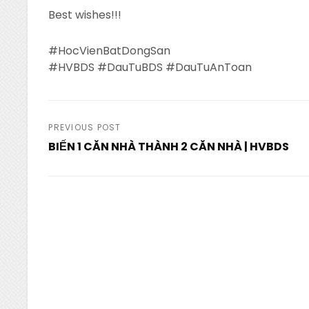
Best wishes!!!
#HocVienBatDongSan
#HVBDS #DauTuBDS #DauTuAnToan
Post
PREVIOUS POST
BIẾN 1 CĂN NHÀ THÀNH 2 CĂN NHÀ | HVBDS
navigation
Previous
Post