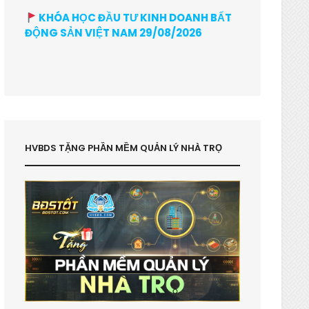
KHÓA HỌC ĐẦU TƯ KINH DOANH BẤT
ĐỘNG SẢN VIỆT NAM 29/08/2026
HVBDS TẶNG PHẦN MỀM QUẢN LÝ NHÀ TRỌ