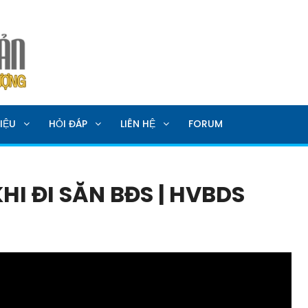
SẢN
IỆU
HỎI ĐÁP
LIÊN HỆ
FORUM
I ĐI SĂN BĐS | HVBDS