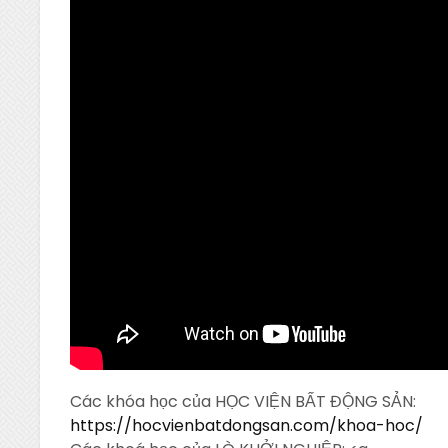
Các khóa học của HỌC VIỆN BẤT ĐỘNG SẢN:
https://hocvienbatdongsan.com/khoa-hoc/