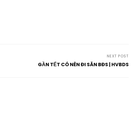
NEXT POST
GẦN TẾT CÓ NÊN ĐI SĂN BĐS | HVBDS
Next
Post