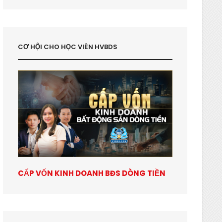
CƠ HỘI CHO HỌC VIÊN HVBDS
CẤP VỐN KINH DOANH BĐS DÒNG TIỀN