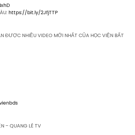
QNxhD
IÀU:
https://bit.ly/2JfjTTP
HẬN ĐƯỢC NHIỀU VIDEO MỚI NHẤT CỦA HỌC VIỆN BẤT
vienbds
N – QUANG LÊ TV