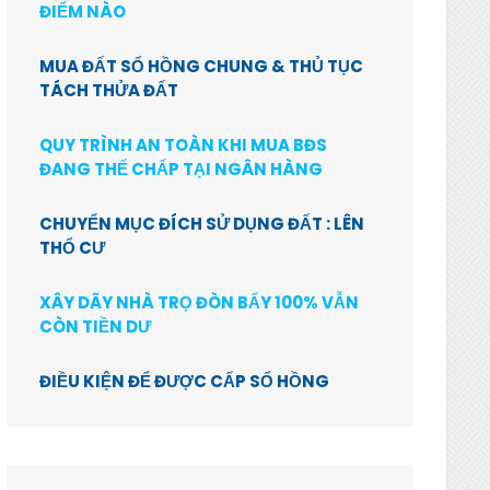
ĐIỂM NÀO
MUA ĐẤT SỔ HỒNG CHUNG & THỦ TỤC
TÁCH THỬA ĐẤT
QUY TRÌNH AN TOÀN KHI MUA BĐS
ĐANG THẾ CHẤP TẠI NGÂN HÀNG
CHUYỂN MỤC ĐÍCH SỬ DỤNG ĐẤT : LÊN
THỔ CƯ
XÂY DÃY NHÀ TRỌ ĐÒN BẨY 100% VẪN
CÒN TIỀN DƯ
ĐIỀU KIỆN ĐỂ ĐƯỢC CẤP SỔ HỒNG