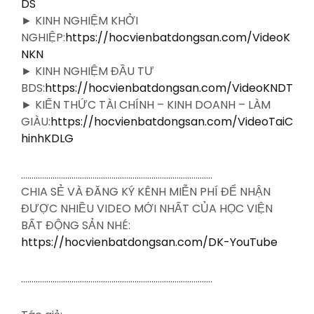
DS
► KINH NGHIỆM KHỞI
NGHIỆP:
https://hocvienbatdongsan.com/VideoK
NKN
► KINH NGHIỆM ĐẦU TƯ
BDS:
https://hocvienbatdongsan.com/VideoKNDT
► KIẾN THỨC TÀI CHÍNH – KINH DOANH – LÀM
GIÀU:
https://hocvienbatdongsan.com/VideoTaiC
hinhKDLG
……………………………………………………………………………….
CHIA SẺ VÀ ĐĂNG KÝ KÊNH MIỄN PHÍ ĐỂ NHẬN
ĐƯỢC NHIỀU VIDEO MỚI NHẤT CỦA HỌC VIỆN
BẤT ĐỘNG SẢN NHÉ:
https://hocvienbatdongsan.com/DK-YouTube
……………………………………………………………………………….