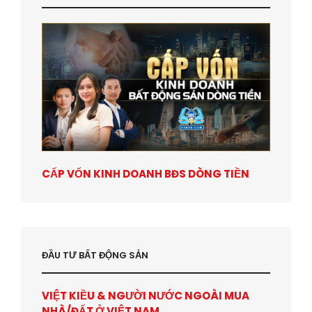
CẤP VỐN KINH DOANH BĐS DÒNG TIỀN
ĐẦU TƯ BẤT ĐỘNG SẢN
VIỆT KIỀU & NGƯỜI NƯỚC NGOÀI MUA
NHÀ/ĐẤT Ở VIỆT NAM