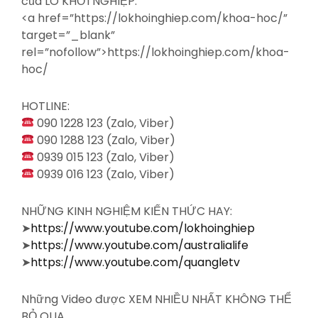
của LÒ KHỞI NGHIỆP:
<a
href=”https://lokhoinghiep.com/khoa-hoc/”
target=”_blank”
rel=”nofollow”>https://lokhoinghiep.com/khoa-
hoc/
HOTLINE:
090 1228 123 (Zalo, Viber)
090 1288 123 (Zalo, Viber)
0939 015 123 (Zalo, Viber)
0939 016 123 (Zalo, Viber)
NHỮNG KINH NGHIỆM KIẾN THỨC HAY:
➤
https://www.youtube.com/lokhoinghiep
➤
https://www.youtube.com/australialife
➤
https://www.youtube.com/quangletv
Những Video được XEM NHIỀU NHẤT KHÔNG THỂ
BỎ QUA