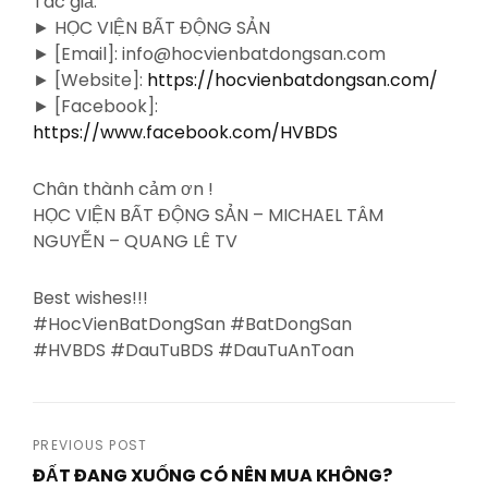
Tác giả:
► HỌC VIỆN BẤT ĐỘNG SẢN
► [Email]: info@hocvienbatdongsan.com
► [Website]:
https://hocvienbatdongsan.com/
► [Facebook]:
https://www.facebook.com/HVBDS
Chân thành cảm ơn !
HỌC VIỆN BẤT ĐỘNG SẢN – MICHAEL TÂM
NGUYỄN – QUANG LÊ TV
Best wishes!!!
#HocVienBatDongSan #BatDongSan
#HVBDS #DauTuBDS #DauTuAnToan
Post
PREVIOUS POST
ĐẤT ĐANG XUỐNG CÓ NÊN MUA KHÔNG?