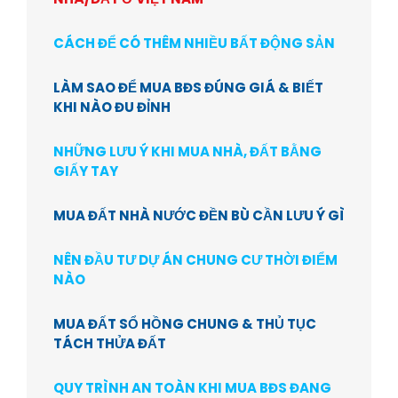
CÁCH ĐỂ CÓ THÊM NHIỀU BẤT ĐỘNG SẢN
LÀM SAO ĐỂ MUA BĐS ĐÚNG GIÁ & BIẾT
KHI NÀO ĐU ĐỈNH
NHỮNG LƯU Ý KHI MUA NHÀ, ĐẤT BẰNG
GIẤY TAY
MUA ĐẤT NHÀ NƯỚC ĐỀN BÙ CẦN LƯU Ý GÌ
NÊN ĐẦU TƯ DỰ ÁN CHUNG CƯ THỜI ĐIỂM
NÀO
MUA ĐẤT SỔ HỒNG CHUNG & THỦ TỤC
TÁCH THỬA ĐẤT
QUY TRÌNH AN TOÀN KHI MUA BĐS ĐANG