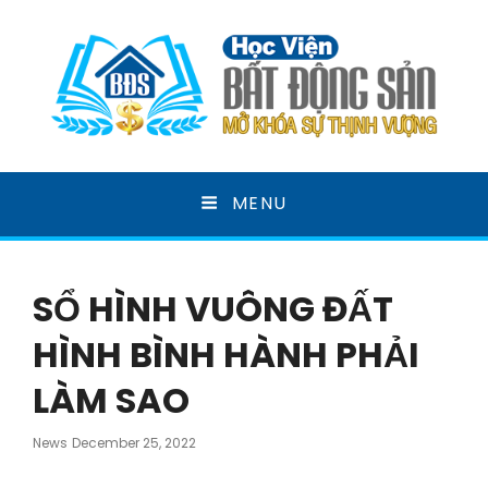
HỌC VIỆN BẤT ĐỘNG
MENU
SẢN
MỞ KHOÁ SỰ THỊNH VƯỢNG
SỔ HÌNH VUÔNG ĐẤT
HÌNH BÌNH HÀNH PHẢI
LÀM SAO
Posted
News
December 25, 2022
On