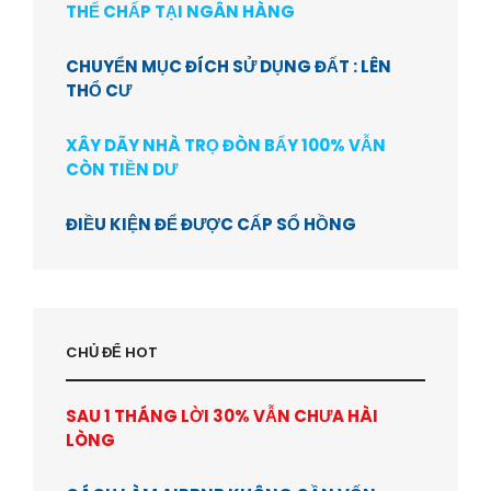
THẾ CHẤP TẠI NGÂN HÀNG
CHUYỂN MỤC ĐÍCH SỬ DỤNG ĐẤT : LÊN
THỔ CƯ
XÂY DÃY NHÀ TRỌ ĐÒN BẨY 100% VẪN
CÒN TIỀN DƯ
ĐIỀU KIỆN ĐỂ ĐƯỢC CẤP SỔ HỒNG
CHỦ ĐỂ HOT
SAU 1 THÁNG LỜI 30% VẪN CHƯA HÀI
LÒNG