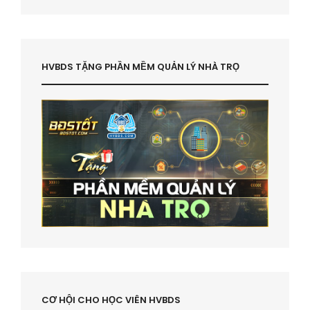
HVBDS TẶNG PHẦN MỀM QUẢN LÝ NHÀ TRỌ
CƠ HỘI CHO HỌC VIÊN HVBDS