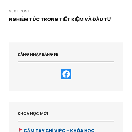
navigation
Previous
Post
NEXT POST
NGHIÊM TÚC TRONG TIẾT KIỆM VÀ ĐẦU TƯ
Next
Post
ĐĂNG NHẬP BẰNG FB
KHÓA HỌC MỚI
CẦM TAY CHỈ VIỆC – KHÓA HỌC