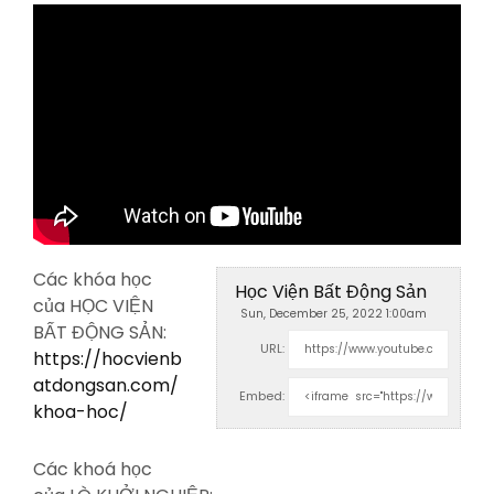
Các khóa học
Học Viện Bất Động Sản
của HỌC VIỆN
Sun, December 25, 2022 1:00am
BẤT ĐỘNG SẢN:
URL:
https://hocvienb
atdongsan.com/
Embed:
khoa-hoc/
Các khoá học