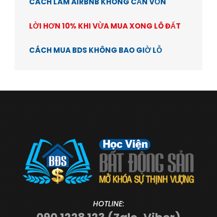
CÁCH LÀM AIRBNB KHÔNG CẦN VỐN
LỜI HƠN 10% KHI VỪA MUA XONG LÔ ĐẤT
CÁCH MUA BDS KHÔNG BAO GIỜ LỖ
HOTLINE: