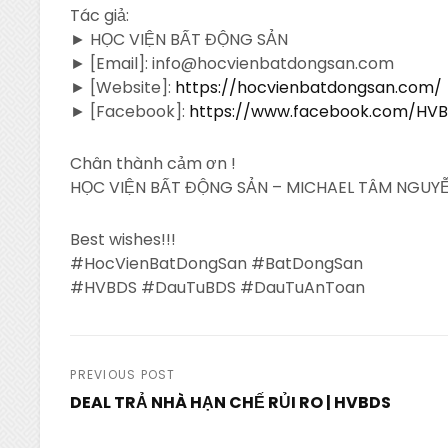
Tác giả:
► HỌC VIỆN BẤT ĐỘNG SẢN
► [Email]: info@hocvienbatdongsan.com
► [Website]:
https://hocvienbatdongsan.com/
► [Facebook]:
https://www.facebook.com/HV
Chân thành cảm ơn !
HỌC VIỆN BẤT ĐỘNG SẢN – MICHAEL TÂM NGUYỄ
Best wishes!!!
#HocVienBatDongSan #BatDongSan
#HVBDS #DauTuBDS #DauTuAnToan
Post
PREVIOUS POST
DEAL TRẢ NHÀ HẠN CHẾ RỦI RO | HVBDS
navigation
Previous