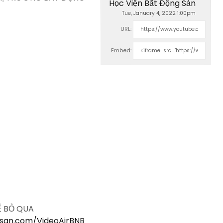
Học Viện Bất Động Sản
Tue, January 4, 2022 1:00pm
URL:
Embed:
Ể BỎ QUA
gsan.com/VideoAirBNB