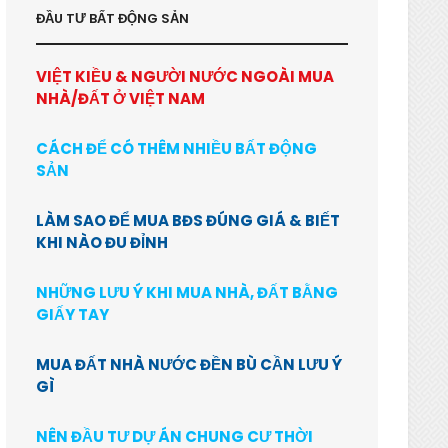
ĐẦU TƯ BẤT ĐỘNG SẢN
VIỆT KIỀU & NGƯỜI NƯỚC NGOÀI MUA
NHÀ/ĐẤT Ở VIỆT NAM
CÁCH ĐỂ CÓ THÊM NHIỀU BẤT ĐỘNG
SẢN
LÀM SAO ĐỂ MUA BĐS ĐÚNG GIÁ & BIẾT
KHI NÀO ĐU ĐỈNH
NHỮNG LƯU Ý KHI MUA NHÀ, ĐẤT BẰNG
GIẤY TAY
MUA ĐẤT NHÀ NƯỚC ĐỀN BÙ CẦN LƯU Ý
GÌ
NÊN ĐẦU TƯ DỰ ÁN CHUNG CƯ THỜI