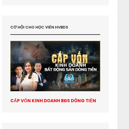
CƠ HỘI CHO HỌC VIÊN HVBDS
CẤP VỐN KINH DOANH BĐS DÒNG TIỀN