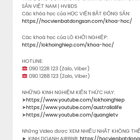
SẢN VIỆT NAM | HVBDS
Các khóa học của
HỌC VIỆN BẤT ĐỘNG SẢN:
https://hocvienbatdongsan.com/khoa-hoc/
Các khoá học của LÒ KHỞI NGHIỆP:
https://lokhoinghiep.com/khoa-hoc/
HOTLINE:
090 1228 123 (Zalo, Viber)
090 1288 123 (Zalo, Viber)
NHỮNG KINH NGHIỆM KIẾN THỨC HAY:
➤
https://www.youtube.com/lokhoinghiep
➤
https://www.youtube.com/australialife
➤
https://www.youtube.com/quangletv
Những Video được XEM NHIỀU NHẤT KHÔNG TH
► KINH DOANH AIRBNB:
https://hocvienbatdon