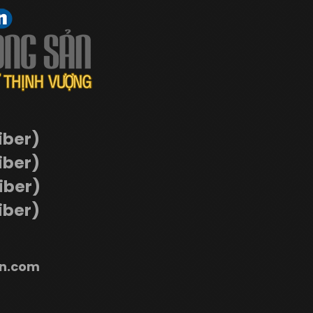
iber)
iber)
Viber)
iber)
n.com