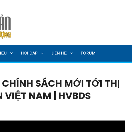
SẢN
IỆU
HỎI ĐÁP
LIÊN HỆ
FORUM
CHÍNH SÁCH MỚI TỚI THỊ
 VIỆT NAM | HVBDS