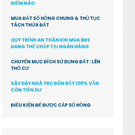
ĐIỂM NÀO
MUA ĐẤT SỔ HỒNG CHUNG & THỦ TỤC
TÁCH THỬA ĐẤT
QUY TRÌNH AN TOÀN KHI MUA BĐS
ĐANG THẾ CHẤP TẠI NGÂN HÀNG
CHUYỂN MỤC ĐÍCH SỬ DỤNG ĐẤT : LÊN
THỔ CƯ
XÂY DÃY NHÀ TRỌ ĐÒN BẨY 100% VẪN
CÒN TIỀN DƯ
ĐIỀU KIỆN ĐỂ ĐƯỢC CẤP SỔ HỒNG