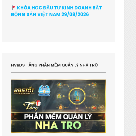
KHÓA HỌC ĐẦU TƯ KINH DOANH BẤT
ĐỘNG SẢN VIỆT NAM 29/08/2026
HVBDS TẶNG PHẦN MỀM QUẢN LÝ NHÀ TRỌ