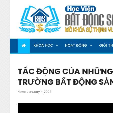
HỌC VIỆN BẤT ĐỘNG 
MỞ KHOÁ SỰ THỊNH VƯỢNG
KHÓA HỌC
HOẠT ĐỘNG
GIỚI TH
TÁC ĐỘNG CỦA NHỮNG 
TRƯỜNG BẤT ĐỘNG SẢN
Posted
News
January 4, 2022
On