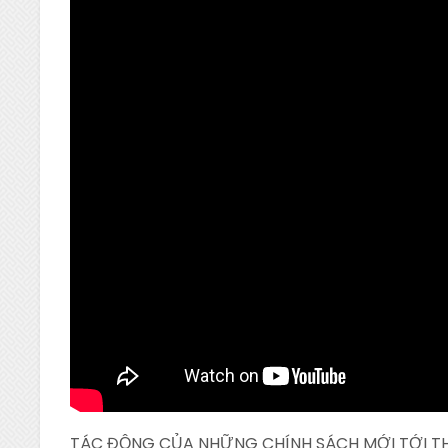
TÁC ĐỘNG CỦA NHỮNG CHÍNH SÁCH MỚI TỚI T