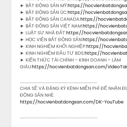
► BẤT ĐỘNG SẢN MỸ:
https://hocvienbatdong
► BẤT ĐỘNG SẢN ÚC:
https://hocvienbatdong
► BẤT ĐỘNG SẢN CANADA:
https://hocvienba
► BẤT ĐỘNG SẢN VIỆT NAM:
https://hocvienba
► LUẬT SƯ NHÀ ĐẤT:
https://hocvienbatdongs
► HỌC VIỆN BẤT ĐỘNG SẢN:
https://hocvienba
► KINH NGHIỆM KHỞI NGHIỆP:
https://hocvien
► KINH NGHIỆM ĐẦU TƯ BDS:
https://hocvienb
► KIẾN THỨC TÀI CHÍNH – KINH DOANH – LÀM
GIÀU:
https://hocvienbatdongsan.com/VideoTa
……………………………………………………………………………….
CHIA SẺ VÀ ĐĂNG KÝ KÊNH MIỄN PHÍ ĐỂ NHẬN 
ĐỘNG SẢN NHÉ:
https://hocvienbatdongsan.com/DK-YouTube
……………………………………………………………………………….