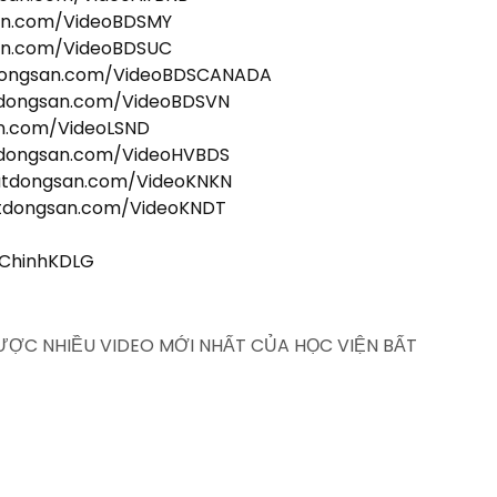
san.com/VideoBDSMY
san.com/VideoBDSUC
tdongsan.com/VideoBDSCANADA
tdongsan.com/VideoBDSVN
an.com/VideoLSND
tdongsan.com/VideoHVBDS
batdongsan.com/VideoKNKN
atdongsan.com/VideoKNDT
iChinhKDLG
ĐƯỢC NHIỀU VIDEO MỚI NHẤT CỦA HỌC VIỆN BẤT