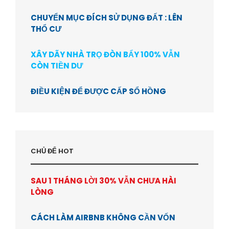
CHUYỂN MỤC ĐÍCH SỬ DỤNG ĐẤT : LÊN
THỔ CƯ
XÂY DÃY NHÀ TRỌ ĐÒN BẨY 100% VẪN
CÒN TIỀN DƯ
ĐIỀU KIỆN ĐỂ ĐƯỢC CẤP SỔ HỒNG
CHỦ ĐỂ HOT
SAU 1 THÁNG LỜI 30% VẪN CHƯA HÀI
LÒNG
CÁCH LÀM AIRBNB KHÔNG CẦN VỐN