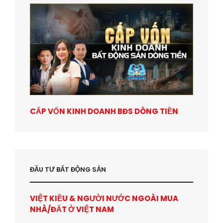
CẤP VỐN KINH DOANH BĐS DÒNG TIỀN
ĐẦU TƯ BẤT ĐỘNG SẢN
VIỆT KIỀU & NGƯỜI NƯỚC NGOÀI MUA
NHÀ/ĐẤT Ở VIỆT NAM