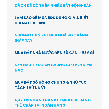
CÁCH ĐỂ CÓ THÊM NHIỀU BẤT ĐỘNG SẢN
LÀM SAO ĐỂ MUA BĐS ĐÚNG GIÁ & BIẾT
KHI NÀO ĐU ĐỈNH
NHỮNG LƯU Ý KHI MUA NHÀ, ĐẤT BẰNG
GIẤY TAY
MUA ĐẤT NHÀ NƯỚC ĐỀN BÙ CẦN LƯU Ý GÌ
NÊN ĐẦU TƯ DỰ ÁN CHUNG CƯ THỜI ĐIỂM
NÀO
MUA ĐẤT SỔ HỒNG CHUNG & THỦ TỤC
TÁCH THỬA ĐẤT
QUY TRÌNH AN TOÀN KHI MUA BĐS ĐANG
THẾ CHẤP TẠI NGÂN HÀNG