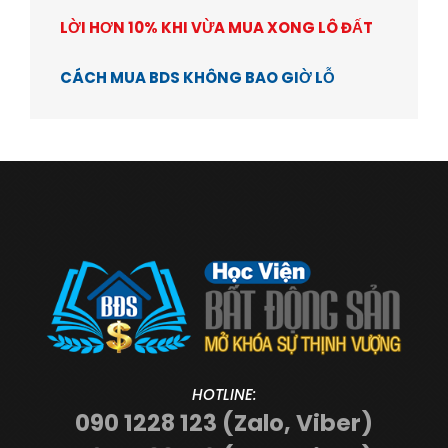
LỜI HƠN 10% KHI VỪA MUA XONG LÔ ĐẤT
CÁCH MUA BDS KHÔNG BAO GIỜ LỖ
HOTLINE:
090 1228 123 (Zalo, Viber)