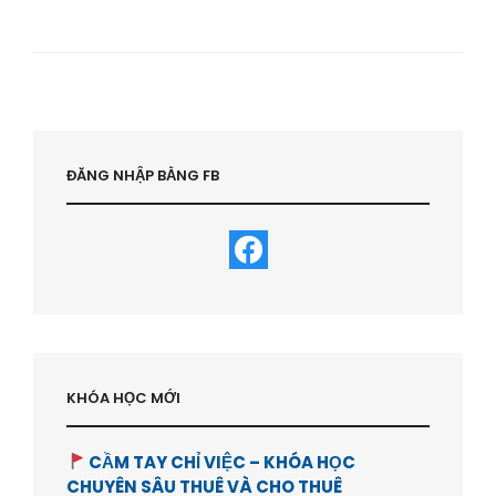
YẾU
TỐ
GIÚP
BẠN
THÀNH
CÔNG
KHI
THAM
GIA
ĐĂNG NHẬP BẰNG FB
HVBDS.COM
KHÓA HỌC MỚI
CẦM TAY CHỈ VIỆC – KHÓA HỌC
CHUYÊN SÂU THUÊ VÀ CHO THUÊ