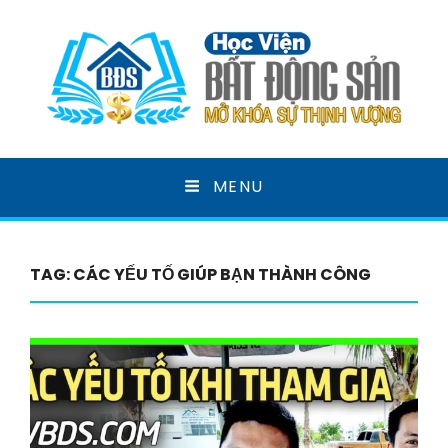
HỌC VIỆN BẤT ĐỘNG
MENU
SẢN
MỞ KHOÁ SỰ THỊNH VƯỢNG
TAG:
CÁC YẾU TỐ GIÚP BẠN THÀNH CÔNG