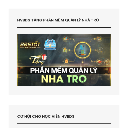
HVBDS TẶNG PHẦN MỀM QUẢN LÝ NHÀ TRỌ
CƠ HỘI CHO HỌC VIÊN HVBDS