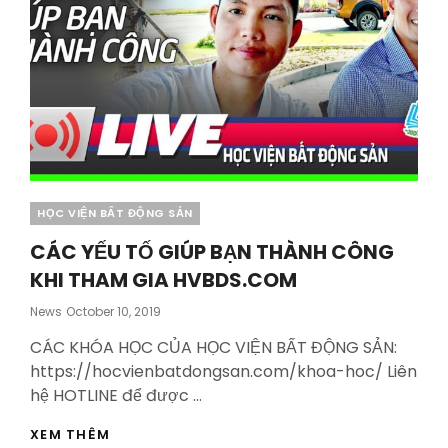
Categories
HỌC VIỆN BẤT ĐỘNG SẢN
CÁC YẾU TỐ GIÚP BẠN THÀNH CÔNG
KHI THAM GIA HVBDS.COM
Posted
News
October 10, 2019
On
CÁC KHÓA HỌC CỦA HỌC VIỆN BẤT ĐỘNG SẢN:
https://hocvienbatdongsan.com/khoa-hoc/ Liên
hệ HOTLINE để được …
CÁC
XEM THÊM