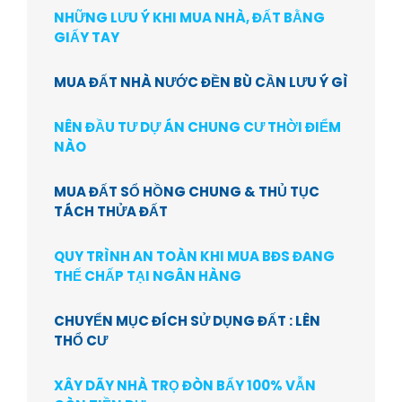
NHỮNG LƯU Ý KHI MUA NHÀ, ĐẤT BẰNG
GIẤY TAY
MUA ĐẤT NHÀ NƯỚC ĐỀN BÙ CẦN LƯU Ý GÌ
NÊN ĐẦU TƯ DỰ ÁN CHUNG CƯ THỜI ĐIỂM
NÀO
MUA ĐẤT SỔ HỒNG CHUNG & THỦ TỤC
TÁCH THỬA ĐẤT
QUY TRÌNH AN TOÀN KHI MUA BĐS ĐANG
THẾ CHẤP TẠI NGÂN HÀNG
CHUYỂN MỤC ĐÍCH SỬ DỤNG ĐẤT : LÊN
THỔ CƯ
XÂY DÃY NHÀ TRỌ ĐÒN BẨY 100% VẪN