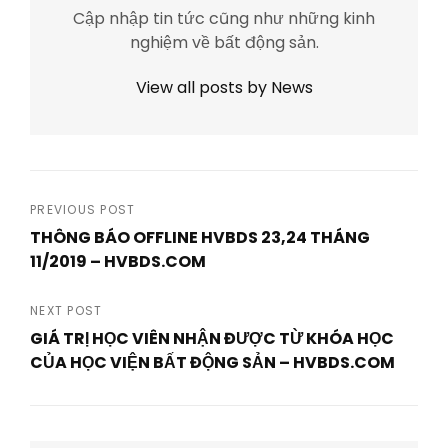
Cập nhập tin tức cũng như những kinh
nghiệm về bất động sản.
View all posts by News
Post
PREVIOUS POST
THÔNG BÁO OFFLINE HVBDS 23,24 THÁNG
navigation
11/2019 – HVBDS.COM
Previous
Post
NEXT POST
GIÁ TRỊ HỌC VIÊN NHẬN ĐƯỢC TỪ KHÓA HỌC
CỦA HỌC VIỆN BẤT ĐỘNG SẢN – HVBDS.COM
Next
Post