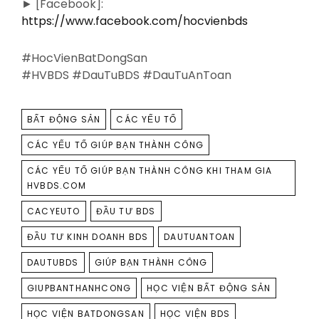
► [Facebook]:
https://www.facebook.com/hocvienbds
#HocVienBatDongSan
#HVBDS #DauTuBDS #DauTuAnToan
TAGS
BẤT ĐỘNG SẢN
CÁC YẾU TỐ
CÁC YẾU TỐ GIÚP BẠN THÀNH CÔNG
CÁC YẾU TỐ GIÚP BẠN THÀNH CÔNG KHI THAM GIA
HVBDS.COM
CACYEUTO
ĐẦU TƯ BDS
ĐẦU TƯ KINH DOANH BDS
DAUTUANTOAN
DAUTUBDS
GIÚP BẠN THÀNH CÔNG
GIUPBANTHANHCONG
HỌC VIỆN BẤT ĐỘNG SẢN
HỌC VIỆN BATDONGSAN
HỌC VIỆN BDS