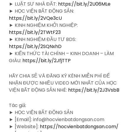
► LUẬT SƯ NHÀ ĐẤT:
https://bit.ly/2U06MLe
► HỌC VIỆN BẤT ĐỘNG SẢN:
https://bit.ly/2VQe3cU
► KINH NGHIỆM KHỞI NGHIỆP:
https://bit.ly/2TWtF23
► KINH NGHIỆM ĐẦU TƯ BDS:
https://bit.ly/2SQNxhD
► KIẾN THỨC TÀI CHÍNH – KINH DOANH – LÀM
GIÀU:
https://bit.ly/2JfjTTP
HÃY CHIA SẺ VÀ ĐĂNG KÝ KÊNH MIỄN PHÍ ĐỂ
NHẬN ĐƯỢC NHIỀU VIDEO MỚI NHẤT CỦA HỌC
VIỆN BẤT ĐỘNG SẢN NHÉ:
https://bit.ly/2J3VsbB
Tác giả:
► HỌC VIỆN BẤT ĐỘNG SẢN
► [Email]: info@hocvienbatdongsan.com
► [Website]:
https://hocvienbatdongsan.com/