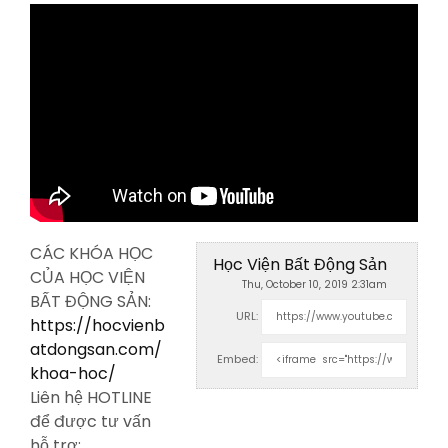
CÁC KHÓA HỌC
Học Viện Bất Động Sản
CỦA HỌC VIỆN
Thu, October 10, 2019 2:31am
BẤT ĐỘNG SẢN:
URL:
https://hocvienb
atdongsan.com/
Embed:
khoa-hoc/
Liên hệ HOTLINE
để được tư vấn
hỗ
trợ: