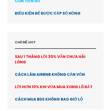
CÒN TIỀN DƯ
ĐIỀU KIỆN ĐỂ ĐƯỢC CẤP SỔ HỒNG
CHỦ ĐỂ HOT
SAU 1 THÁNG LỜI 30% VẪN CHƯA HÀI
LÒNG
CÁCH LÀM AIRBNB KHÔNG CẦN VỐN
LỜI HƠN 10% KHI VỪA MUA XONG LÔ ĐẤT
CÁCH MUA BDS KHÔNG BAO GIỜ LỖ