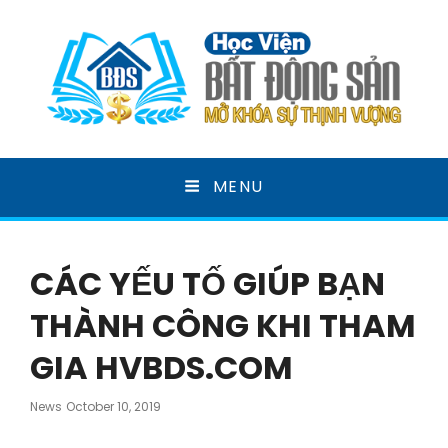
HỌC VIỆN BẤT ĐỘNG
MENU
SẢN
MỞ KHOÁ SỰ THỊNH VƯỢNG
CÁC YẾU TỐ GIÚP BẠN
THÀNH CÔNG KHI THAM
GIA HVBDS.COM
Posted
News
October 10, 2019
On