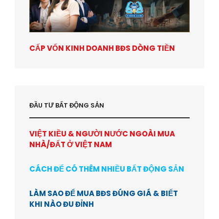
CẤP VỐN KINH DOANH BĐS DÒNG TIỀN
ĐẦU TƯ BẤT ĐỘNG SẢN
VIỆT KIỀU & NGƯỜI NƯỚC NGOÀI MUA
NHÀ/ĐẤT Ở VIỆT NAM
CÁCH ĐỂ CÓ THÊM NHIỀU BẤT ĐỘNG SẢN
LÀM SAO ĐỂ MUA BĐS ĐÚNG GIÁ & BIẾT
KHI NÀO ĐU ĐỈNH