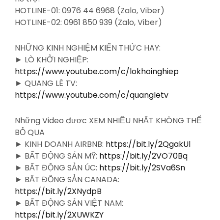
HOTLINE-01: 0976 44 6968 (Zalo, Viber)
HOTLINE-02: 0961 850 939 (Zalo, Viber)
NHỮNG KINH NGHIỆM KIẾN THỨC HAY:
► LÒ KHỞI NGHIỆP:
https://www.youtube.com/c/lokhoinghiep
► QUANG LÊ TV:
https://www.youtube.com/c/quangletv
Những Video được XEM NHIỀU NHẤT KHÔNG THỂ
BỎ QUA
► KINH DOANH AIRBNB:
https://bit.ly/2QgakUl
► BẤT ĐỘNG SẢN MỸ:
https://bit.ly/2VO70Bq
► BẤT ĐỘNG SẢN ÚC:
https://bit.ly/2SVa6Sn
► BẤT ĐỘNG SẢN CANADA:
https://bit.ly/2XNydpB
► BẤT ĐỘNG SẢN VIỆT NAM:
https://bit.ly/2XUWKZY