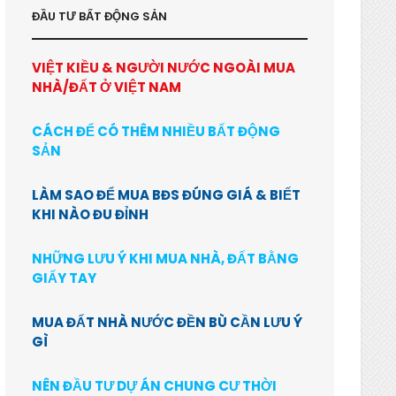
ĐẦU TƯ BẤT ĐỘNG SẢN
VIỆT KIỀU & NGƯỜI NƯỚC NGOÀI MUA
NHÀ/ĐẤT Ở VIỆT NAM
CÁCH ĐỂ CÓ THÊM NHIỀU BẤT ĐỘNG
SẢN
LÀM SAO ĐỂ MUA BĐS ĐÚNG GIÁ & BIẾT
KHI NÀO ĐU ĐỈNH
NHỮNG LƯU Ý KHI MUA NHÀ, ĐẤT BẰNG
GIẤY TAY
MUA ĐẤT NHÀ NƯỚC ĐỀN BÙ CẦN LƯU Ý
GÌ
NÊN ĐẦU TƯ DỰ ÁN CHUNG CƯ THỜI