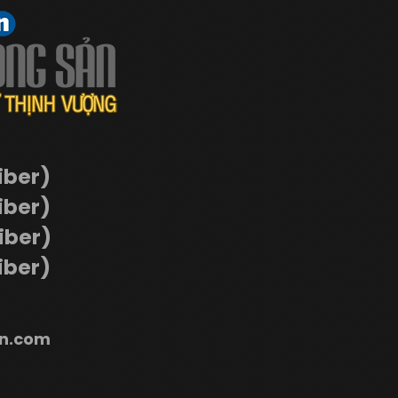
iber)
iber)
Viber)
iber)
n.com