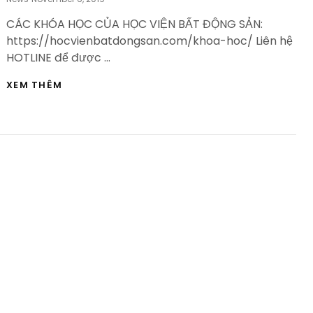
On
CÁC KHÓA HỌC CỦA HỌC VIỆN BẤT ĐỘNG SẢN:
https://hocvienbatdongsan.com/khoa-hoc/ Liên hệ
HOTLINE để được …
ĐẦU
XEM THÊM
TƯ
BẤT
ĐỘNG
SẢN
–
AN
CƯ
LẠC
NGHIỆP
–
HVBDS.COM