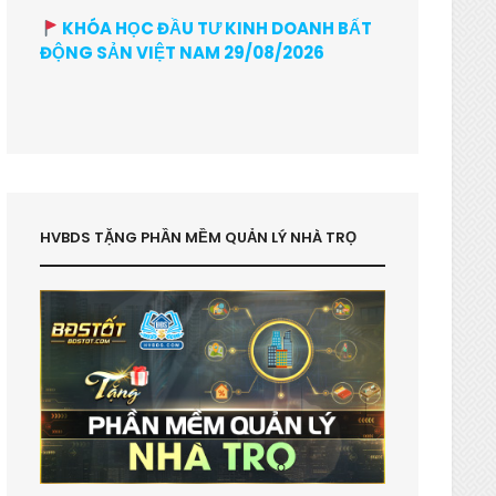
KHÓA HỌC ĐẦU TƯ KINH DOANH BẤT
ĐỘNG SẢN VIỆT NAM 29/08/2026
HVBDS TẶNG PHẦN MỀM QUẢN LÝ NHÀ TRỌ