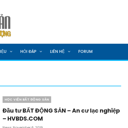
SẢN
IỆU
HỎI ĐÁP
LIÊN HỆ
FORUM
Categories
HỌC VIỆN BẤT ĐỘNG SẢN
Đầu tư BẤT ĐỘNG SẢN – An cư lạc nghiệp
– HVBDS.COM
Posted
News
November 6, 2019