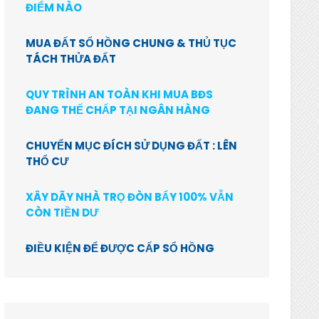
ĐIỂM NÀO
MUA ĐẤT SỔ HỒNG CHUNG & THỦ TỤC
TÁCH THỬA ĐẤT
QUY TRÌNH AN TOÀN KHI MUA BĐS
ĐANG THẾ CHẤP TẠI NGÂN HÀNG
CHUYỂN MỤC ĐÍCH SỬ DỤNG ĐẤT : LÊN
THỔ CƯ
XÂY DÃY NHÀ TRỌ ĐÒN BẨY 100% VẪN
CÒN TIỀN DƯ
ĐIỀU KIỆN ĐỂ ĐƯỢC CẤP SỔ HỒNG