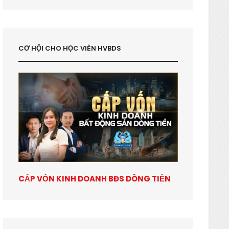
CƠ HỘI CHO HỌC VIÊN HVBDS
CẤP VỐN KINH DOANH BĐS DÒNG TIỀN