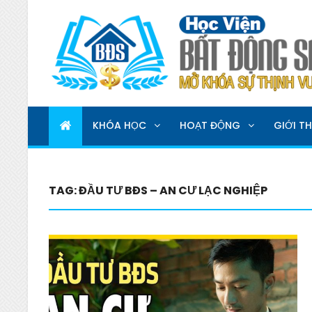
HỌC VIỆN BẤT ĐỘNG 
MỞ KHOÁ SỰ THỊNH VƯỢNG
KHÓA HỌC
HOẠT ĐỘNG
GIỚI TH
TAG:
ĐẦU TƯ BĐS – AN CƯ LẠC NGHIỆP