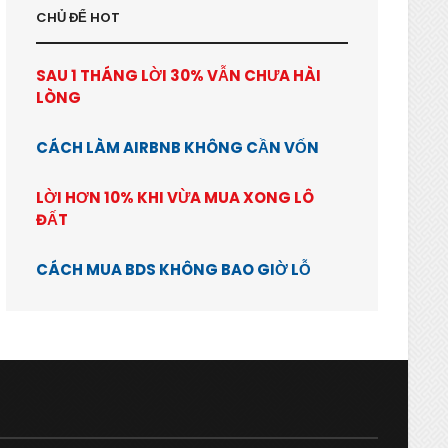
CHỦ ĐỂ HOT
SAU 1 THÁNG LỜI 30% VẪN CHƯA HÀI
LÒNG
CÁCH LÀM AIRBNB KHÔNG CẦN VỐN
LỜI HƠN 10% KHI VỪA MUA XONG LÔ
ĐẤT
CÁCH MUA BDS KHÔNG BAO GIỜ LỖ